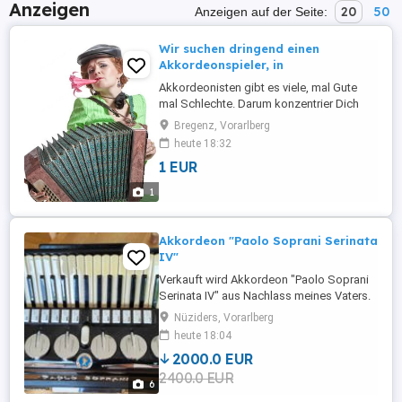
Anzeigen
20
50
Anzeigen auf der Seite:
Wir suchen dringend einen
Akkordeonspieler, in
Akkordeonisten gibt es viele, mal Gute
mal Schlechte. Darum konzentrier Dich
auf das Wesentliche, Kameradschaft,
Bregenz, Vorarlberg
Routine, Notenkenntnisse, selbstbewusst
heute 18:32
auftreten viel Spaß an der Musik und Dein
1 EUR
Handwerk beherrschen. Vor allem solltest
du Freude daran haben, gemeinsam
1
traditionelle volkstümliche Lieder, ...
Akkordeon "Paolo Soprani Serinata
IV"
Verkauft wird Akkordeon "Paolo Soprani
Serinata IV" aus Nachlass meines Vaters.
Instrument kann bei Interesse besichtigt
Nüziders, Vorarlberg
und bespielt werden. Verkauf privat ohne
heute 18:04
Garantie oder Gewährleistung, keine
2000.0 EUR
Rücknahme. Nur Abholung kein Versand.
2400.0 EUR
6