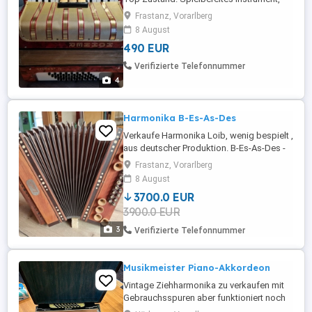
auch für Schüler geeignet. 2 Chöre - 48
Frastanz, Vorarlberg
Bässe. Rucksack neu ! Kein Versand !
8 August
490 EUR
Verifizierte Telefonnummer
4
Harmonika B-Es-As-Des
Verkaufe Harmonika Loib, wenig bespielt ,
aus deutscher Produktion. B-Es-As-Des -
mit Holzverdeck, Super Klang. 4 Reihig - 3
Frastanz, Vorarlberg
Chöre. Mit Rucksack. Kein Versand !!
8 August
3700.0 EUR
3900.0 EUR
3
Verifizierte Telefonnummer
Musikmeister Piano-Akkordeon
Vintage Ziehharmonika zu verkaufen mit
Gebrauchsspuren aber funktioniert noch
gut.