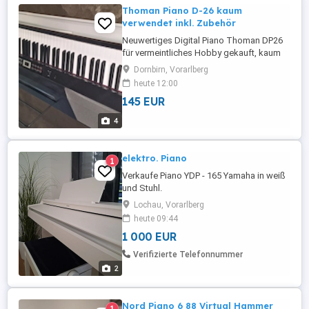
Thoman Piano D-26 kaum
verwendet inkl. Zubehör
Neuwertiges Digital Piano Thoman DP26
für vermeintliches Hobby gekauft, kaum
verwendet. Erstbesitz, NP 300E.
Dornbirn, Vorarlberg
Selbstabholung
heute 12:00
145 EUR
4
elektro. Piano
1
Verkaufe Piano YDP - 165 Yamaha in weiß
und Stuhl.
Lochau, Vorarlberg
heute 09:44
1 000 EUR
Verifizierte Telefonnummer
2
Nord Piano 6 88 Virtual Hammer
1