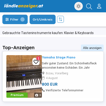
ländle
anzeiger
.at
Filter
Ort/Umkreis
Gebrauchte Tasteninstrumente kaufen: Klavier & Keyboards
Top-Anzeigen
Alle anzeigen
Yamaha Stage Piano
1
Sehr guter Zustand. Ein Schönheitsfleck
ansonsten keine Schäden. Ein Jahr
benutzt. Yamaha Stage Piano Mit Kabel
Bizau, Vorarlberg
Gerne SMS oder Anruf
4 August
800 EUR
Verifizierte Telefonnummer
Premium
3