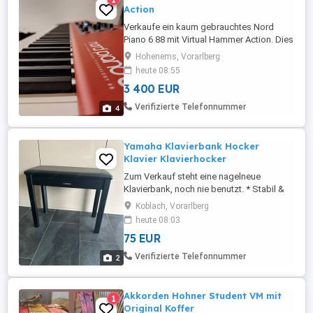
Action
Verkaufe ein kaum gebrauchtes Nord
Piano 6 88 mit Virtual Hammer Action. Dies
ist das aktuelle Flaggschiff der Nord
Hohenems, Vorarlberg
Piano Serie und bietet neben
heute 08:55
hochwertigen Klaviersounds auch eine
3 400 EUR
Sample Synth Engine sowie Layer Effects.
Triple Pedal inkludiert. Original Rechnung
Verifizierte Telefonnummer
4
vorhanden, erst im Februar 2026 neu ...
Yamaha Klavierbank Hocker
Klavier Klavierhocker
Zum Verkauf steht eine nagelneue
Klavierbank, noch nie benutzt. * Stabil &
hochwertig verarbeitet ideal für Klavier
Koblach, Vorarlberg
oder E-Piano * Bequeme Sitzfläche für
heute 08:03
längeres Spielen * Klassisches, elegantes
75 EUR
Design in Schwarz (zeitlos & passend zu
jedem Instrument) Perfekt für Einsteiger,
Verifizierte Telefonnummer
2
Hobbymusiker oder ...
Akkorden Hohner Student VM mit
1
Original Koffer