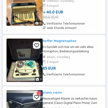
Hörbranz, Vorarlberg
8 August
40.0 EUR
80.0 EUR
5
Verifizierte Telefonnummer
Jede Stunde erneuert
Koffer Magnetophon
Es handelt sich hier um ein sehr altes
Hornyphon, Bedienungsanleitung
vorhanden. Es ist reparaturbedürftig.
Altach, Vorarlberg
Jemand der sich auskennt, bringt es
8 August
sicher zum laufen. Momentan macht es
85 EUR
nur "Geräusche".
Verifizierte Telefonnummer
3
piano casio
1
Neuwertiges Klavier zu verkaufen kaum
genutzt (Casio Digital Piano Privia) Zum
Verkauf steht ein vor drei Jahren