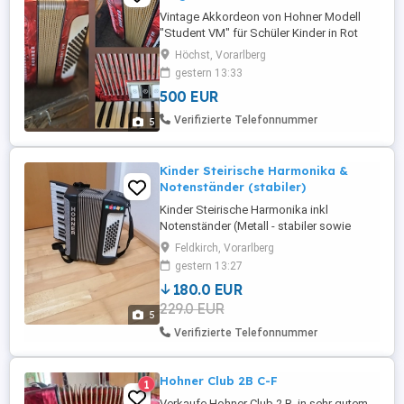
Vintage Akkordeon von Hohner Modell
"Student VM" für Schüler Kinder in Rot
Pearloid. Original Koffer ist dabei,
Höchst, Vorarlberg
gestimmt, spielbar und ganz bis auf eine
gestern 13:33
kleine Lasche die bestimmt ersetzbar ist.
500 EUR
Service hat sie vor ein paar Jahren den
letzten gehabt. Lederschultergurte. Aus
Verifizierte Telefonnummer
5
einem Tier-und rauchfreien ...
Kinder Steirische Harmonika &
Notenständer (stabiler)
Kinder Steirische Harmonika inkl
Notenständer (Metall - stabiler sowie
höhenverstellbar) Siehe Fotos Kaum in
Feldkirch, Vorarlberg
Verwendung
gestern 13:27
180.0 EUR
229.0 EUR
5
Verifizierte Telefonnummer
Hohner Club 2B C-F
1
Verkaufe Hohner Club 2 B, in sehr gutem