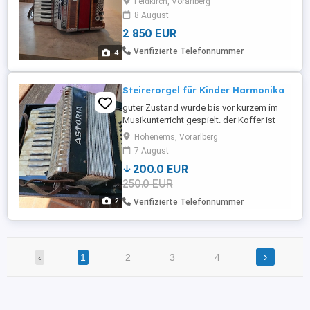
Feldkirch, Vorarlberg
gestimmt und ist in einem sehr guten
8 August
zustand. Das Instrument wurde sehr
2 850 EUR
wenig gespielt und wird Umstände halber
Verkauft.
Verifizierte Telefonnummer
4
Steirerorgel für Kinder Harmonika
guter Zustand wurde bis vor kurzem im
Musikunterricht gespielt. der Koffer ist
aus altersgründen etwas ramponiert
Hohenems, Vorarlberg
funktioniert aber . Tolle alte Handorgel
7 August
200.0 EUR
250.0 EUR
2
Verifizierte Telefonnummer
›
‹
1
2
3
4