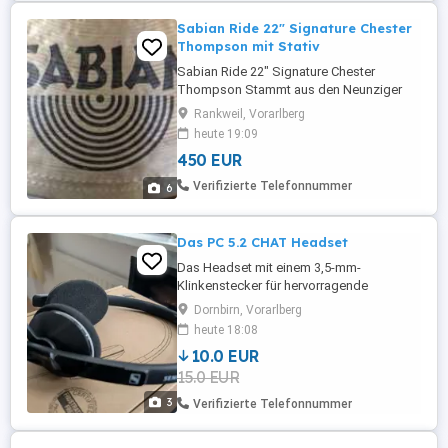
Sabian Ride 22" Signature Chester
Thompson mit Stativ
Sabian Ride 22" Signature Chester
Thompson Stammt aus den Neunziger
Jahren und ist seit langem nicht mehr
Rankweil, Vorarlberg
erhältlich. (Es wurde nur ein paar Jahre
heute 19:09
bespielt) Lautes Ride-Becken mit
450 EUR
durchdringendem Charakter, das nicht
überschwingt und nicht überschlägt.
Verifizierte Telefonnummer
6
Harter, aber warmer Ping. Sofortige
Ansprache ...
Das PC 5.2 CHAT Headset
Das Headset mit einem 3,5-mm-
Klinkenstecker für hervorragende
Sennheiser Audioqualität bei Gesprächen
Dornbirn, Vorarlberg
übers Internet sowie beim e-Learning,
heute 18:08
Musikhören oder entspannten Gaming.
10.0 EUR
15.0 EUR
3
Verifizierte Telefonnummer