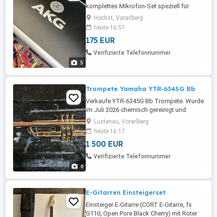
komplettes Mikrofon-Set speziell für
Schlagzeuger. Es enthält sieben
Höchst, Vorarlberg
Mikrofone die perfekt auf die einzelnen
heute 16:57
Bestandteile eines Drumset abgestimmt
175 EUR
wurden. Dieses Set eignet sich
gleichermaßen für Bühne, Proberaum und
Verifizierte Telefonnummer
Studioaufnahmen. Alle enthaltenen
5
Mikrofone ...
Trompete Yamaha YTR-6345G Bb
Verkaufe YTR-6345G Bb Trompete. Wurde
im Juli 2026 chemisch gereinigt und
überholt. Neupreis 2200
Lustenau, Vorarlberg
heute 16:17
1 500 EUR
Verifizierte Telefonnummer
6
E-Gitarren Einsteigerset
Einsteiger E-Gitarre (CORT E-Gitarre, fs
G110, Open Pore Black Cherry) mit Roter