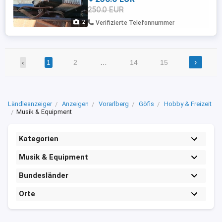
250.0 EUR
2
Verifizierte Telefonnummer
›
‹
1
2
…
14
15
Ländleanzeiger
Anzeigen
Vorarlberg
Göfis
Hobby & Freizeit
Musik & Equipment
Kategorien
Musik & Equipment
Bundesländer
Orte