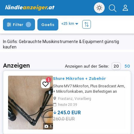
ländle
anzeiger
.at
Filter
Goefis
In Göfis: Gebrauchte Musikinstrumente & Equipment günstig
kaufen
Anzeigen
20
50
Anzeigen auf der Seite:
Shure Mikrofon + Zubehör
1
Shure MV7 Mikrofon, Plus Broadcast Arm,
+ Mikrofonkaben, zum Befestigen an
(Tisch-) Platten, kompl. 260,- Euro oder
Frastanz, Vorarlberg
machen sie uns ein Angebot,
heute 20:39
245.0 EUR
260.0 EUR
3