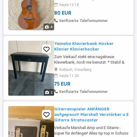
Musikladen repariert werden. Ansonsten
heute 13:18
in einem Top Zustand. Inklusive
80 EUR
gepolsterten Gitarrensack als Rucksack
tragbar.
Verifizierte Telefonnummer
4
Yamaha Klavierbank Hocker
Klavier Klavierhocker
Zum Verkauf steht eine nagelneue
Klavierbank, noch nie benutzt. * Stabil &
hochwertig verarbeitet ideal für Klavier
Koblach, Vorarlberg
oder E-Piano * Bequeme Sitzfläche für
heute 11:30
längeres Spielen * Klassisches, elegantes
75 EUR
Design in Schwarz (zeitlos & passend zu
jedem Instrument) Perfekt für Einsteiger,
Verifizierte Telefonnummer
2
Hobbymusiker oder ...
Gitarrenspieler ANFÄNGER
aufgepasst! Marshall Verstärker u E
Gitarre Stratocaster
Verkaufe Marshall Amp und E Gitarre -
super für Anfänger! Alles tip top in Schuss