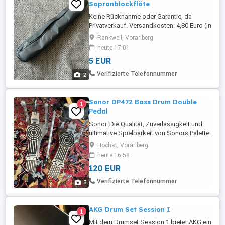
Sopranblockflöte
Keine Rücknahme oder Garantie, da
Privatverkauf. Versandkosten: 4,80 Euro (In
das Paket passen 5-6 Bücher) Viele
Rankweil, Vorarlberg
günstige Artikel (Kleidung, Spiele, Bücher)
heute 17:01
finden sie noch auf meiner Seite!
5 EUR
Verifizierte Telefonnummer
2
Sonor DP472 Bass Drum Double
1
Pedal
Sonor. Die Qualität, Zuverlässigkeit und
ultimative Spielbarkeit von Sonors Palette
an Schlagzeug, Percussion und Hardware
Höchst, Vorarlberg
sind legendär! Professionell und absolut
heute 16:58
"straßenbereit" wurde die 400er-Serie-
120 EUR
Hardware mit guter Benutzerfreundlichkeit
konstruiert. Ausgestattet mit vielen
Verifizierte Telefonnummer
3
einzelnen Komponenten ...
AKG Drum Set Session I
1
Mit dem Drumset Session 1 bietet AKG ein