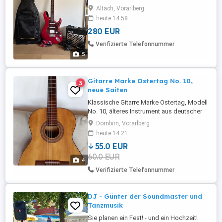
verstellbarer Gitarrengurt kaum bespielt,
Altach, Vorarlberg
fast neu Guitarrentasche
heute 14:58
Wasserabweisend (Rockbag RB20505B
280 EUR
Deluxe E-Gitarren Tasche) kaum
gebraucht, wie neu VOX Verstärker (VOX
Verifizierte Telefonnummer
Da5 Tragbarer Gitarrenverstärker) mit 2
5
Gitarrenkabeln ...
Gitarre Marke Ostertag No. 10,
3
neue Saiten
Klassische Gitarre Marke Ostertag, Modell
No. 10, älteres Instrument aus deutscher
Produktion, mit neuen Saiten und
Dornbirn, Vorarlberg
schönem Klang, günstig abzugeben
heute 14:21
55.0 EUR
60.0 EUR
4
Verifizierte Telefonnummer
DJ - Günter der Soundmaster und
Tanzmusik
Sie planen ein Fest! - und ein Hochzeit!