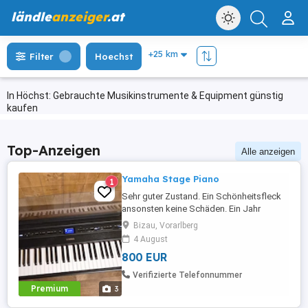
ländle
anzeiger
.at
Filter
Hoechst
In Höchst: Gebrauchte Musikinstrumente & Equipment günstig
kaufen
Top-Anzeigen
Alle anzeigen
Yamaha Stage Piano
1
Sehr guter Zustand. Ein Schönheitsfleck
ansonsten keine Schäden. Ein Jahr
benutzt. Yamaha Stage Piano Mit Kabel
Bizau, Vorarlberg
Gerne SMS oder Anruf
4 August
800 EUR
Verifizierte Telefonnummer
Premium
3