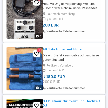
Neu. Mit Originalverpackung. Weiteres
Zubehör war nicht inklusive. Passendes
Netzteil habe ich selbst dazu gekauft.
Lauterach, Vorarlberg
Wenn erwünscht, kann ich von meinen IR's
gestern 18:31
gerne noch welche laden. Nur
200 EUR
Selbstabholer.
Verifizierte Telefonnummer
1
Altflöte Huber mit Hülle
1
Die Altflöte ist kaum gebraucht und in sehr
gutem Zustand
Feldkirch, Vorarlberg
gestern 16:31
180.0 EUR
200.0 EUR
2
Verifizierte Telefonnummer
DJ Dietmar Ihr Event und Hochzeit
DJ