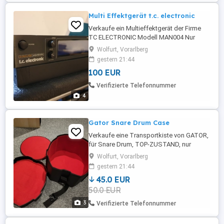
Multi Effektgerät t.c. electronic
Verkaufe ein Multieffektgerät der Firme
TC ELECTRONIC Modell MAN004 Nur
leichte Kratzer an der Oberfläche,
Wolfurt, Vorarlberg
ansonsten aber voll funktionsfähig
gestern 21:44
100 EUR
Verifizierte Telefonnummer
4
Gator Snare Drum Case
Verkaufe eine Transportkiste von GATOR,
für Snare Drum, TOP-ZUSTAND, nur
übliche, leichte Gebrauchsspuren.
Wolfurt, Vorarlberg
gestern 21:44
45.0 EUR
50.0 EUR
3
Verifizierte Telefonnummer