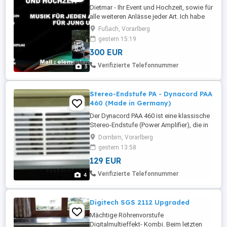
Dietmar - Ihr Event und Hochzeit, sowie für
alle weiteren Anlässe jeder Art. Ich habe
derzeit noch Termine frei. Ob Sie Feste,
Fußach, Vorarlberg
Vereinsfeier, Geburtstage,
gestern 15:19
Tanzveranstaltung, und vieles mehr. Ich
300 EUR
bin der richtige DJ für alle Anlässe. Ich
würde gerne im nahen Ausland, sowie in
Verifizierte Telefonnummer
3
Tirol gerne entgegen nehmen. ...
Stereo-Endstufe PA - Dynacord PAA
460 (Made in Germany)
Der Dynacord PAA 460 ist eine klassische
Stereo-Endstufe (Power Amplifier), die in
der Veranstaltungstechnik, PA-System-
Dornbirn, Vorarlberg
Verstärkung und im Studio- PA-Rack
gestern 13:58
Einsatz findet. Klassischer Transistor-
129 EUR
Verstärker mit solider analoger Technik,
sehr robust und praktisch mit Haltegriffen
Verifizierte Telefonnummer
4
auch für den Rack-Einbau ...
Digitech SGS 2112 Upgraded
Mächtige Röhrenvorstufe
Digitalmultieffekt- Kombi. Beim letzten