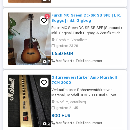
ausprobieren. Das Trommeln ...
Furch MC Green Dc-SR SB SPE | L.R.
1
Baggs | inkl. Gigbag
Furch MC Green DC-SR SB SPE (Sunburst)
inkl. Original-Furch Gigbag & Zertifikat Ich
verkaufe meine Furch MC Green DC-SR SB
Dornbirn, Vorarlberg
SPE in der wunderschönen Sunburst-
gestern 23:20
Ausführung, da sie bei mir leider viel zu
1 550 EUR
selten gespielt wird und für ein Instrument
dieser Klasse einfach zu schade zum
Verifizierte Telefonnummer
7
Herumstehen ist. Die ...
Gitarrenverstärker Amp Marshall
JCM 2000
Verkaufe einen Röhrenverstärker von
Marshall, Modell JCM 2000 Dual Super
Lead, funktioniert einwandfrei
Wolfurt, Vorarlberg
gestern 21:45
800 EUR
Verifizierte Telefonnummer
2