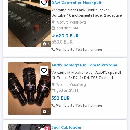
DAW Controller Mischpult
Verkaufe einen DAW Controller von
Softube. 10 motorisierte Fader, 2 adaptive
Bildschirme, direkte Steuerung vieler DAW
Wolfurt, Vorarlberg
Funktionen. Funktioniert mit allen
gestern 21:44
gängigen DAWs. Zustand ist neuwertig,
620.0 EUR
kaum gebraucht.
650.0 EUR
4
Verifizierte Telefonnummer
Audix Schlagzeug Tom Mikrofone
Verkaufe Mikrophone von AUDIX, speziell
für Toms: 2x D2, 1x D4, TOP-Zustand,
wurde nur in gepflegtem Studio
Wolfurt, Vorarlberg
verwendet. (Preis für alle 3)
gestern 21:44
350 EUR
Verifizierte Telefonnummer
4
Engl Cabloader
2