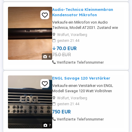
Audio-Technica Kleinmembran
Kondensator Mikrofon
Verkaufe ein Mikrofon von Audio
Technica, Modell AT2031. Zustand wie
neu, war stets nur im Studio.
Wolfurt, Vorarlberg
gestern 21:44
70.0 EUR
75.0 EUR
4
Verifizierte Telefonnummer
ENGL Savage 120 Verstärker
Verkaufe einen Verstärker von ENGL
Modell Savage 120 Watt Vollröhren
Verstärker 4 Kanäle: clean, crunch 1,
Wolfurt, Vorarlberg
crunch 2, lead Sehr guter Zustand, wurde
gestern 21:44
nur selten bespielt
750 EUR
Verifizierte Telefonnummer
7