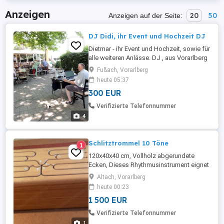
Anzeigen
20
50
Anzeigen auf der Seite:
DJ Didi, ihr Event und Hochzeit DJ
Dietmar - ihr Event und Hochzeit, sowie für
alle weiteren Anlässe. DJ , aus Vorarlberg
hat noch Termine frei. Ob sie Hochzeit,
Fußach, Vorarlberg
Feste, Vereinsfeier und Anlässe jeder Art
heute 05:37
von Veranstaltung planen, ich bin der
300 EUR
richtige Alleinunterhalter.Musik für jeden
Anlass. Eine Buchungsanfrage würde
Verifizierte Telefonnummer
mich sehr freuen ...
4
Schlitztrommel 10 Töne
1
120x40x40 cm, Vollholz abgerundete
Ecken, Dieses Rhythmusinstrument eignet
sich hervorragend für den Einsatz in
Altach, Vorarlberg
Kindergärten, Schulen und
heute 00:23
therapeutischen Einrichtungen. Kinder
1 500 EUR
lernen durch die Schlitztrommel
spielerisch die verschiedenen Tonhöhen
Verifizierte Telefonnummer
zu erkennen und können Rhythmen
1