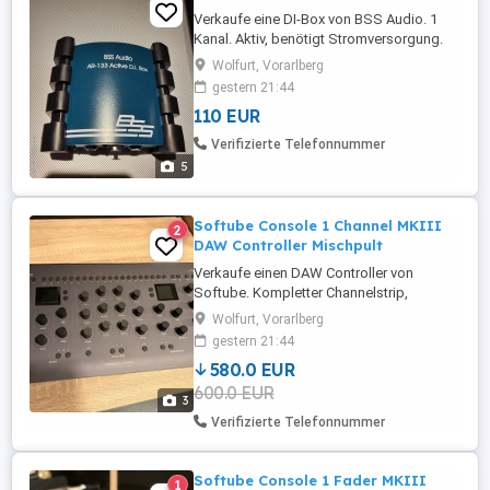
Verkaufe eine DI-Box von BSS Audio. 1
Kanal. Aktiv, benötigt Stromversorgung.
Extrem robustes Gehäuse. Perfekter
Wolfurt, Vorarlberg
Zustand, war nur selten in Verwendung.
gestern 21:44
110 EUR
Verifizierte Telefonnummer
5
Softube Console 1 Channel MKIII
2
DAW Controller Mischpult
Verkaufe einen DAW Controller von
Softube. Kompletter Channelstrip,
individuell konfigurierbar. Filter,
Wolfurt, Vorarlberg
Kompressor, EQ etc alles an einem Gerät.
gestern 21:44
2 adaptive Bildschirme, direkte Steuerung
580.0 EUR
vieler DAW Funktionen. Funktioniert mit
600.0 EUR
allen gängigen DAWs. Zustand ist
3
neuwertig, kaum gebraucht
Verifizierte Telefonnummer
Softube Console 1 Fader MKIII
1