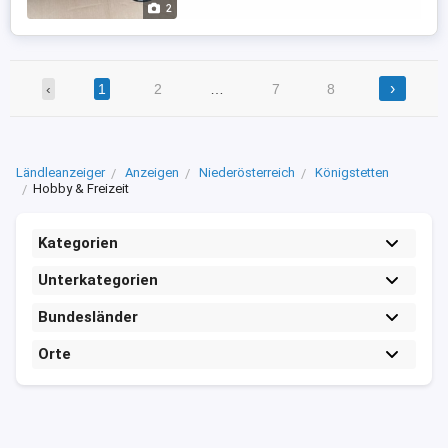
2
Ersatzteil (OEM) Endschalldämpfer
Teilenummer: ...
›
‹
1
2
…
7
8
Ländleanzeiger
Anzeigen
Niederösterreich
Königstetten
Hobby & Freizeit
Kategorien
Unterkategorien
Bundesländer
Orte