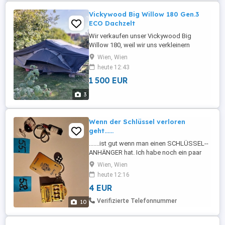
Bedienungsanleitungen ...
Vickywood Big Willow 180 Gen.3
ECO Dachzelt
Wir verkaufen unser Vickywood Big
Willow 180, weil wir uns verkleinern
möchten( Liegefläche 180x240cm). Wir
Wien, Wien
haben es 2024 NEU gekauft und es erst
heute 12:43
fünf Mal benutzt. Zum Aufbau des
1 500 EUR
Dachzelts benötigen wir nichtmal 10
Minuten und dann kann der Urlaub
3
losgehen . Es ist unbeschädigt und
bereits von unserem ...
Wenn der Schlüssel verloren
geht......
.......ist gut wenn man einen SCHLÜSSEL--
ANHÄNGER hat. Ich habe noch ein paar
von meiner Sammlung zum verhöckern.
Wien, Wien
Preislich ab 4 . Bei Abnahme mehrerer gibt
heute 12:16
es einen super tollen großzügigen
4 EUR
Sonderpreis. Kann auch per Schlüssel--
Post geschickt werden. BITTE luagern Sie
Verifizierte Telefonnummer
10
sich alle meine interessanten ...