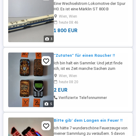
Eine Wechselstrom Lokomotive der Spur
H0. Es ist eine Märklin ST 800 B
Schnelltriebwagen blau beige Spur H0.
Wien, Wien
Modellbauartikel - kein Spielzeug. Nicht
heute 08:46
geeignet für Personen unter 14 Jahren. Die
1 800 EUR
Funktion wurde erfolgreich geprüft. Das
Modell ist im Zustand: 2 gemäss der
3
Zustandsbeschreibungen.
"Zutaten" für einen Raucher !!
Ich bin halt ein Sammler. Und jetzt finde
ich, ist es Zeit manche Sachen zum
abgeben. Auf dieser Seite hätte ich
Wien, Wien
wunderschöne, interessante
heute 08:20
ZÜNDHOLZSCHACHTELN, und
2 EUR
FEUERZEUGHÜLLEN. Verschiedene
Farben, Muster, Preise. (ab 2,50 ). Ich
Verifizierte Telefonnummer
könnte auch ein Kombiangebot machen,
5
zum Beispiel: eine Zünderschachtel ...
Bitte gib' dem Langen ein Feuer !!
Ich hätte 7 wunderschöne Feuerzeuge von
meiner Sammlung zu veräußern. 5 davon