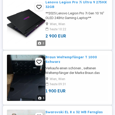
Lenovo Legion Pro 7i Ultra 9 275HX
32GB
**2025 Lenovo Legion Pro 7i Gen 10 16"
OLED 240Hz Gaming-Laptop**
**Modell:** 16IAX10H Herstellungsdatum:
Wien, Wien
22. Juni 2026 Zum Verkauf steht ein
heute 10:22
**brandneuer, originalverpackter
2 900 EUR
(werkseitig versiegelter) 2025 Lenovo
Legion Pro 7i Gen 10**. Der Laptop wurde
2
weder geöffnet noch benutzt und
befindet sich ...
Braun Weltempfänger T 1000
Schwarz
Verkaufe einen schönen , seltenen
Weltempfänger der Marke Braun.das
Batteriefach ist sauber und die Antennen
Wien, Wien
sind gerade. Das originale Netzteil ist
heute 09:31
eingebaut.
1 900 EUR
3
Swarovski EL 8 x 32 WB Fernglas