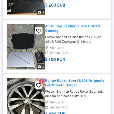
Core Ultra 9 275HX * NVIDIA GeForce RTX
3 200 EUR
5090 mit 24 GB GDDR7 * 64 GB DDR5-
Arbeitsspeicher * 2 TB SSD (2 1 TB
3
NVMe) * 18" WQUXGA Mini-LED-Display *
Windows ...
ASUS Rog Zephyrus G16 Ultra 9
Gaming
Hierbei handelt es sich um das 2025er
ASUS ROG Zephyrus G16 in der
maximalen Flaggschiff-Konfiguration.
Wien, Wien
Angetrieben wird es vom Intel Core Ultra 9
gestern 09:46
285H einem der schnellsten verfügbaren
3 300 EUR
Mobilprozessoren , kombiniert mit 64 GB
schnellem DDR5-Arbeitsspeicher, einer 1
3
TB NVMe-SSD und der Spitzen-GPU ...
Range Rover Sport L461 Originale
1
Leichtmetallfelgen
Werten Sie Ihren Range Rover Sport mit
diesem originalen Satz OEM-
Leichtmetallfelgen Style 5135 auf. Die in
Wien, Wien
elegantem Glanzschwarz gehaltenen
gestern 09:46
Felgen passen perfekt zum modernen