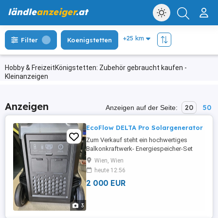
ländle
anzeiger
.at
Filter
Koenigstetten
Hobby & FreizeitKönigstetten: Zubehör gebraucht kaufen -
Kleinanzeigen
Anzeigen
20
50
Anzeigen auf der Seite:
EcoFlow DELTA Pro Solargenerator
Zum Verkauf steht ein hochwertiges
Balkonkraftwerk- Energiespeicher-Set
bestehend aus: EcoFlow DELTA Pro
Wien, Wien
Powerstation (rollbar, ca. 3,6 kWh
heute 12:56
Speicher) EcoFlow PowerStream
2 000 EUR
Mikrowechselrichter 800 W Original
EcoFlow Anschluss- und
Verbindungskabel Wattstunde
3
SunFolder+ Falt-Solarmodul