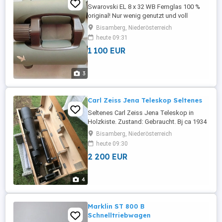
Swarovski EL 8 x 32 WB Fernglas 100 %
original! Nur wenig genutzt und voll
funktionsfähig. in zugehöriger
Bisamberg, Niederösterreich
Aufbewahrungsbox. Inklusive 2 EL Field
heute 09:31
Pro Gurtschlaufenverbinder (Verwendung
1 100 EUR
mit allen herkömmlichen Gurten).
3
Carl Zeiss Jena Teleskop Seltenes
Seltenes Carl Zeiss Jena Teleskop in
Holzkiste. Zustand: Gebraucht. Bj ca 1934
bis1940. Altersbedingte gebraucht
Bisamberg, Niederösterreich
Spuren. Der Koffer ist leider ohne
heute 09:30
Schlüssel. Gesamtlänge des Koffers ca
2 200 EUR
96 cm. Gesamtlänge des Rohrs ca81 cm.
Objekt cf=75cm. Schwarze Lackierung mit
Hartgummi Überzug. Wegklappbarer
4
schutzdeckel ...
Marklin ST 800 B
Schnelltriebwagen