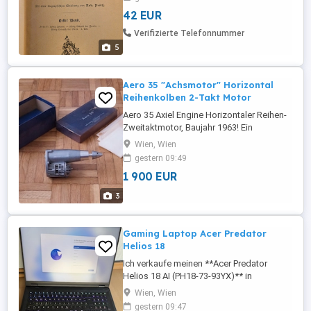
werden wollen. GOETHES WERKE, 8
42 EUR
Bände in 4 Büchern. Verlag Th. Knaur,
Leipzig. SHAKESPEARE SÄMTLICHE
Verifizierte Telefonnummer
DRAMATISCHE WERKE, 8 Bände in 4
5
Büchern. Gustav ...
Aero 35 "Achsmotor" Horizontal
Reihenkolben 2-Takt Motor
Aero 35 Axiel Engine Horizontaler Reihen-
Zweitaktmotor, Baujahr 1963! Ein
revolutionärer Motor aus Buffalo, New
Wien, Wien
York! Ein einzigartiger Axiel-Motor von
gestern 09:49
August Savage und John Piston (Aero
1 900 EUR
Research & Development). Das wohl
ungewöhnlichste Motorenmodell, das
3
1963 öffentlich angeboten wurde. Er war
...
Gaming Laptop Acer Predator
Helios 18
Ich verkaufe meinen **Acer Predator
Helios 18 AI (PH18-73-93YX)** in
**technisch und optisch einwandfreiem
Wien, Wien
Zustand**. ### Technische Daten * Intel
gestern 09:47