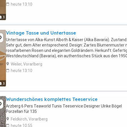
heute 13:10
3
Vintage Tasse und Untertasse
Untertasse von Alka-Kunst Alboth & Kaiser (Alka Bavaria). Zustand
Sehr gut, dem Alter entsprechend. Design: Zartes Blumenmuster 
rosafarbenen Rosen und eleganten Goldrändern. Herkunft: Gefertig
Westdeutschland (Bavaria), ein authentisches Stück aus den 195
60er Jahren. Ideal für: Sammler, ...
Weiler, Vorarlberg
heute 13:10
3
Wunderschönes komplettes Teeservice
Arzberg 6 Pers Teaworld Tunis Teeservice Designer Ulrike Bögel
Porzellan für 135
Feldkirch, Vorarlberg
heute 10:55