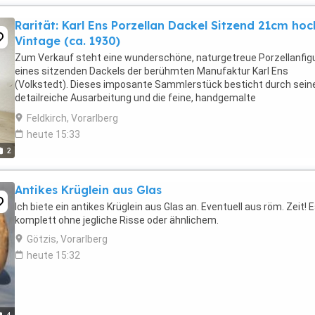
Rarität: Karl Ens Porzellan Dackel Sitzend 21cm hoc
Vintage (ca. 1930)
Zum Verkauf steht eine wunderschöne, naturgetreue Porzellanfig
eines sitzenden Dackels der berühmten Manufaktur Karl Ens
(Volkstedt). Dieses imposante Sammlerstück besticht durch sein
detailreiche Ausarbeitung und die feine, handgemalte
Unterglasurbemalung in warmen Brauntönen. Zustand: Absolut
Feldkirch, Vorarlberg
makellos ...
heute 15:33
2
Antikes Krüglein aus Glas
Ich biete ein antikes Krüglein aus Glas an. Eventuell aus röm. Zeit! E
komplett ohne jegliche Risse oder ähnlichem.
Götzis, Vorarlberg
heute 15:32