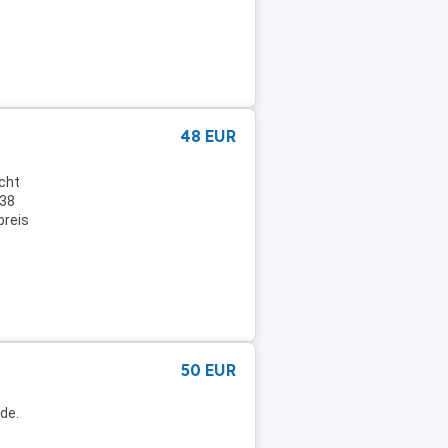
48 EUR
cht
 38
preis
50 EUR
de.