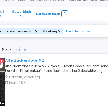
vat
Gewerblich
Sortieren nach
4
32
s, Porzellan antiquarisch
Vorarlberg
Alle Filter löschen
r Seite:
20
50
Alte Zuckerdose MZ
1
Alte Zuckerdose h 8cm MZ Altrohlau - Moritz Zdekauer Böhmisch
Porzellan Privatverkauf - keine Rücknahme Nur Selbstabholung
Dornbirn, Vorarlberg
heute 18:39
4