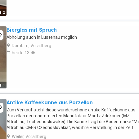
2
Bierglas mit Spruch
Abholung auch in Lustenau möglich
Dornbirn, Vorarlberg
heute 13:46
1
Antike Kaffeekanne aus Porzellan
Zum Verkauf steht diese wunderschöne antike Kaffeekanne aus
Porzellan der renommierten Manufaktur Moritz Zdekauer (MZ
Altrohlau, Tschechoslowakei). Die Kanne trägt die Bodenmarke "M
Altrohlau CM-R Czechoslovakia", was ihre Herstellung in der Zeit
zwischen 1918 und 1939 vermuten lässt.
Weiler, Vorarlberg