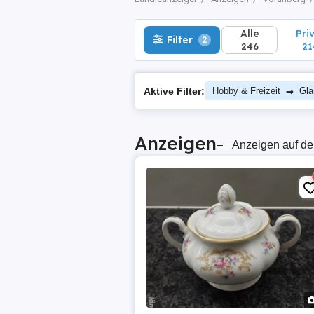
Alle
Pri
Filter
2
246
21
→
Aktive Filter:
Hobby & Freizeit
Gla
Anzeigen
–
Anzeigen auf de