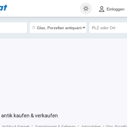
at
t
Gewerblich
Sortieren nach
Einloggen
32
 antik kaufen & verkaufen
Hobby & Freizeit
Sammlungen & Seltenes
Antiquitäten
Glas, Porzell