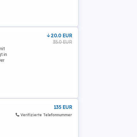
20.0 EUR
35.0 EUR
:
mit
t in
0er
135 EUR
Verifizierte Telefonnummer