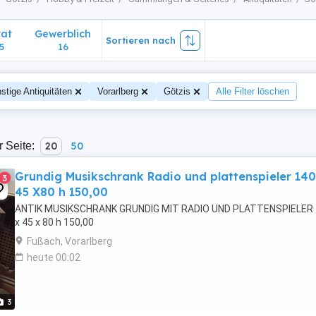
vat
Gewerblich
Sortieren nach
5
16
stige Antiquitäten
Vorarlberg
Götzis
Alle Filter löschen
r Seite:
20
50
Grundig Musikschrank Radio und plattenspieler 140
3
45 X80 h 150,00
ANTIK MUSIKSCHRANK GRUNDIG MIT RADIO UND PLATTENSPIELER
x 45 x 80 h 150,00
Fußach, Vorarlberg
heute 00:02
3