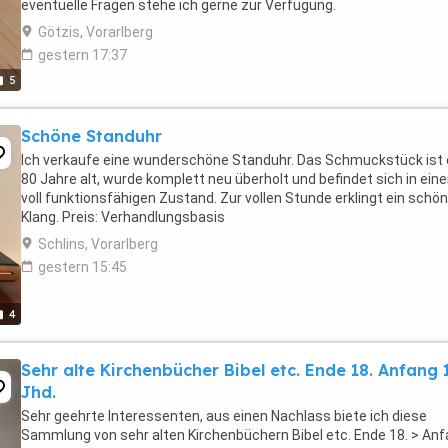
eventuelle Fragen stehe ich gerne zur Verfügung.
Götzis, Vorarlberg
gestern 17:37
5
Schöne Standuhr
Ich verkaufe eine wunderschöne Standuhr. Das Schmuckstück ist 
80 Jahre alt, wurde komplett neu überholt und befindet sich in ein
voll funktionsfähigen Zustand. Zur vollen Stunde erklingt ein schö
Klang. Preis: Verhandlungsbasis
Schlins, Vorarlberg
gestern 15:45
4
Sehr alte Kirchenbücher Bibel etc. Ende 18. Anfang 
Jhd.
Sehr geehrte Interessenten, aus einen Nachlass biete ich diese
Sammlung von sehr alten Kirchenbüchern Bibel etc. Ende 18. > An