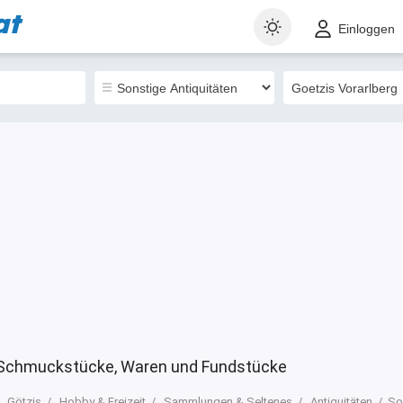
at
t
Gewerblich
Sortieren nach
Einloggen
16
, Schmuckstücke, Waren und Fundstücke
Götzis
Hobby & Freizeit
Sammlungen & Seltenes
Antiquitäten
So