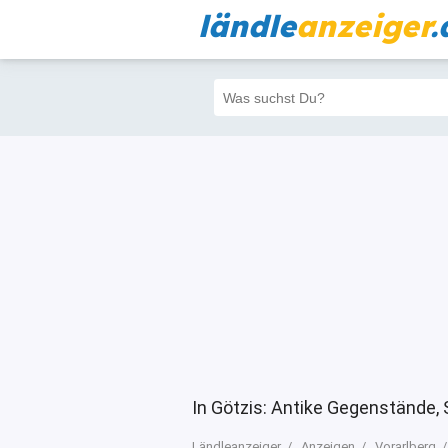
ländle
anzeiger
.
Alle
Priva
Filter
351
335
In Götzis: Antike Gegenstände
Ländleanzeiger
Anzeigen
Vorarlberg