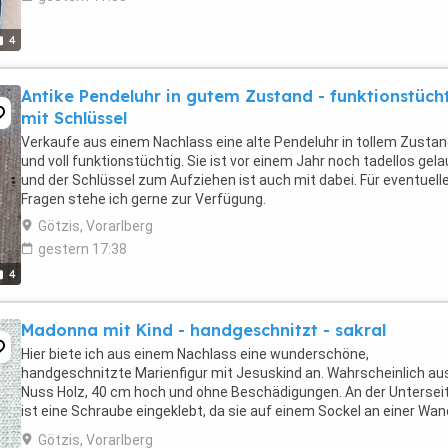
4
Antike Pendeluhr in gutem Zustand - funktionstüch
mit Schlüssel
Verkaufe aus einem Nachlass eine alte Pendeluhr in tollem Zusta
und voll funktionstüchtig. Sie ist vor einem Jahr noch tadellos gel
und der Schlüssel zum Aufziehen ist auch mit dabei. Für eventuell
Fragen stehe ich gerne zur Verfügung.
Götzis, Vorarlberg
gestern 17:38
4
Madonna mit Kind - handgeschnitzt - sakral
Hier biete ich aus einem Nachlass eine wunderschöne,
handgeschnitzte Marienfigur mit Jesuskind an. Wahrscheinlich au
Nuss Holz, 40 cm hoch und ohne Beschädigungen. An der Untersei
ist eine Schraube eingeklebt, da sie auf einem Sockel an einer Wan
befestigt war (kann ich aber auch gerne entfernen, ...
Götzis, Vorarlberg