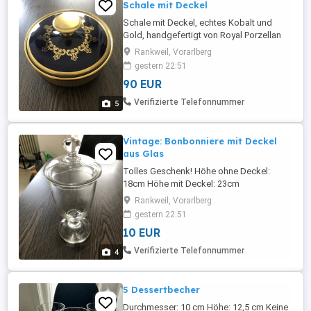
Schale mit Deckel
Schale mit Deckel, echtes Kobalt und
Gold, handgefertigt von Royal Porzellan
Bavaria KPM. Hergestellt in Deutschland
Rankweil, Vorarlberg
um 1960. Maße: Durchmesser: 16,5 cm
gestern 22:51
Höhe ohne Deckel: 8,5 cm Keine
90 EUR
Rücknahme oder Garantie, da
Privatverkauf. Versandkosten: 4,50 Euro
Verifizierte Telefonnummer
5
Viele günstige Artikel (Kleidung, Spiele,
Bücher) ...
Vintage: Bonbonniere mit Deckel
aus Glas
Tolles Geschenk! Höhe ohne Deckel:
18cm Höhe mit Deckel: 23cm
Durchmesser: 9cm Keine Rücknahme oder
Rankweil, Vorarlberg
Garantie, da Privatverkauf. Versandkosten:
gestern 22:51
4,75 Euro (mit Sendungsnummer) Viele
10 EUR
günstige Artikel (Kleidung, Spiele, Bücher)
finden sie noch auf meiner Seite!
Verifizierte Telefonnummer
4
5 Dessertbecher
Durchmesser: 10 cm Höhe: 12,5 cm Keine