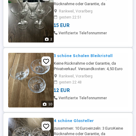
Rücknahme oder Garantie, da
Privatverkauf. Versandkosten: 4,75 Euro
Rankweil, Vorarlberg
(mit Sendungsnummer) Viele günstige
gestern 22:51
Artikel (Kleidung, Spiele, Bücher) finden
15 EUR
sie noch auf meiner Seite!
Verifizierte Telefonnummer
2
3 schöne Schalen Bleikristall
Keine Rücknahme oder Garantie, da
Privatverkauf. Versandkosten: 4,50 Euro
Viele günstige Artikel (Kleidung, Spiele,
Rankweil, Vorarlberg
Bücher) finden sie noch auf meiner Seite!
gestern 22:48
12 EUR
Verifizierte Telefonnummer
10
4 schöne Glasteller
zusammen: 10 Euroeinzeln: 3 EuroKeine
Rücknahme oder Garantie, da