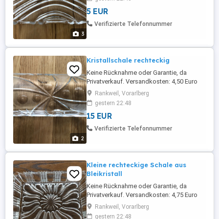
5 EUR
Verifizierte Telefonnummer
3
Kristallschale rechteckig
Keine Rücknahme oder Garantie, da
Privatverkauf. Versandkosten: 4,50 Euro
Viele günstige Artikel (Kleidung, Spiele,
Rankweil, Vorarlberg
Bücher) finden sie noch auf meiner Seite!
gestern 22:48
15 EUR
Verifizierte Telefonnummer
2
Kleine rechteckige Schale aus
Bleikristall
Keine Rücknahme oder Garantie, da
Privatverkauf. Versandkosten: 4,75 Euro
Viele günstige Artikel (Kleidung, Spiele,
Rankweil, Vorarlberg
Bücher) finden sie noch auf meiner Seite!
gestern 22:48