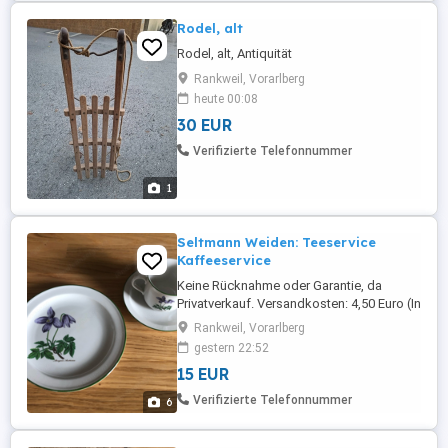
Rodel, alt
Rodel, alt, Antiquität
Rankweil, Vorarlberg
heute 00:08
30 EUR
Verifizierte Telefonnummer
1
Seltmann Weiden: Teeservice
Kaffeeservice
Keine Rücknahme oder Garantie, da
Privatverkauf. Versandkosten: 4,50 Euro (In
das Paket passen 5-6 Bücher) Viele
Rankweil, Vorarlberg
günstige Artikel (Kleidung, Spiele, Bücher)
gestern 22:52
finden sie noch auf meiner Seite!
15 EUR
Verifizierte Telefonnummer
6