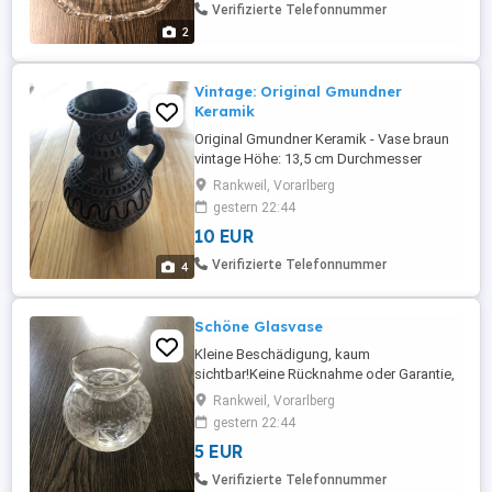
Verifizierte Telefonnummer
2
Vintage: Original Gmundner
Keramik
Original Gmundner Keramik - Vase braun
vintage Höhe: 13,5 cm Durchmesser
Öffnung: 5cm Keine Rücknahme oder
Rankweil, Vorarlberg
Garantie, da Privatverkauf. Versandkosten:
gestern 22:44
4,50 Euro Viele günstige Artikel (Kleidung,
10 EUR
Spiele, Bücher) finden sie noch auf meiner
Seite!
Verifizierte Telefonnummer
4
Schöne Glasvase
Kleine Beschädigung, kaum
sichtbar!Keine Rücknahme oder Garantie,
da Privatverkauf. Versandkosten: 4,50
Rankweil, Vorarlberg
EuroViele günstige Artikel (Kleidung,
gestern 22:44
Spiele, Bücher) finden sie noch auf meiner
5 EUR
Seite!
Verifizierte Telefonnummer