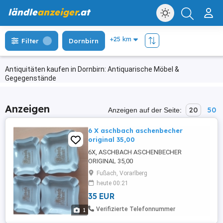
ländle
anzeiger
.at
Filter
Dornbirn
Antiquitäten kaufen in Dornbirn: Antiquarische Möbel &
Gegegenstände
Anzeigen
20
50
Anzeigen auf der Seite:
6 X aschbach aschenbecher
original 35,00
6X, ASCHBACH ASCHENBECHER
ORIGINAL 35,00
Fußach, Vorarlberg
heute 00:21
35 EUR
Verifizierte Telefonnummer
1