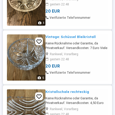
Artikel (Kleidung, Spiele, Bücher) finden
gestern 22:48
sie noch auf meiner Seite!
20 EUR
Verifizierte Telefonnummer
3
Vintage: Schüssel Bleikristall
Keine Rücknahme oder Garantie, da
Privatverkauf. Versandkosten: 7 Euro Viele
günstige Artikel (Kleidung, Spiele, Bücher)
Rankweil, Vorarlberg
finden sie noch auf meiner Seite!
gestern 22:48
20 EUR
Verifizierte Telefonnummer
5
Kristallschale rechteckig
Keine Rücknahme oder Garantie, da
Privatverkauf. Versandkosten: 4,50 Euro
Viele günstige Artikel (Kleidung, Spiele,
Rankweil, Vorarlberg
Bücher) finden sie noch auf meiner Seite!
gestern 22:48