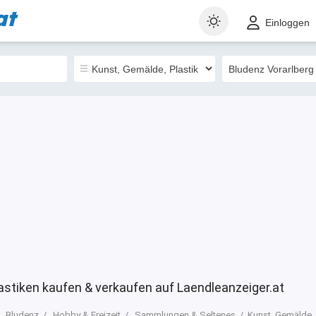
at
t
Gewerblich
Sortieren nach
Einloggen
2
astiken kaufen & verkaufen auf Laendleanzeiger.at
Bludenz
Hobby & Freizeit
Sammlungen & Seltenes
Kunst, Gemälde, 