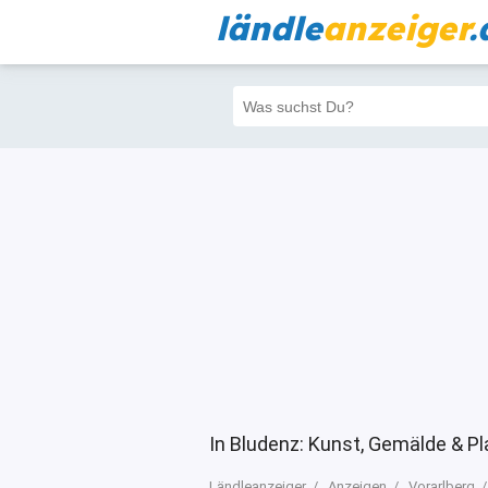
ländle
anzeiger
.
Alle
Priva
Filter
73
71
In Bludenz: Kunst, Gemälde & Pl
Ländleanzeiger
Anzeigen
Vorarlberg