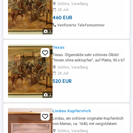
cm, inkl. Rahmen, ca. 1978. 460,00
Schlins, Vorarlberg
Festpreis.
28 Juli
460 EUR
Verifizierte Telefonnummer
1
Texas
Texas. Ölgemälde sehr schönes Ölbild
"hinein ohne anklopfen", auf Platte, 95 x 67
cm, inkl. Rahmen, ca. 1978. EUR 520,00
Schlins, Vorarlberg
Festpreis. Zustellung möglich abhängig
28 Juli
vom Lieferort
520 EUR
1
Lindau Kupferstich
Lindau, ein schöner originaler Kupferstich
von Merian, ca. 1640, mit vergoldetem
Rahmen, 51 x 38,5 cm, Festpreis. EUR
Schlins, Vorarlberg