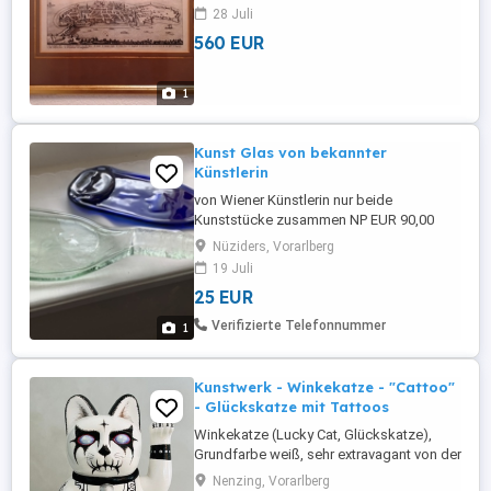
560,00 Abholung oder + Versandkosten
28 Juli
560 EUR
1
Kunst Glas von bekannter
Künstlerin
von Wiener Künstlerin nur beide
Kunststücke zusammen NP EUR 90,00
Nüziders, Vorarlberg
19 Juli
25 EUR
Verifizierte Telefonnummer
1
Kunstwerk - Winkekatze - "Cattoo"
- Glückskatze mit Tattoos
Winkekatze (Lucky Cat, Glückskatze),
Grundfarbe weiß, sehr extravagant von der
Künstlerin "Birte Strahlenbach" in ein
Nenzing, Vorarlberg