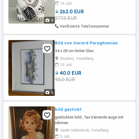
Kunstwerk mit Tattoos verwandelt. Titel
16 Juli
des Kunstwerks ist "Cattoo". Signiert und
262.0 EUR
datiert 2022. Batteriebetrieben. Ca. 15,5cm
277.0 EUR
hoch, Ca. 11cm breit, Ca. 9cm tief. Ca.
5
135g schwer. Preis ...
Verifizierte Telefonnummer
Bild von Gerard Paraghamian
34 x 28 cm hinter Glas
Bludenz, Vorarlberg
10 Juli
40.0 EUR
45.0 EUR
4
bild gestickt
gesticktes bild , fas tränende auge mit
rahmen.
Sankt Gallenkirch, Vorarlberg
5 Juli