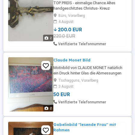
TOP PREIS - einmalige Chance Altes
handgeschitztes Christus- Kreuz
Handgefasst (Echtgold) Lindenholz Mit
Bürs, Vorarlberg
Zertifikat ca. 40cm Händler Expertise
4 August
600,00 Zu verkaufen- nur Selbstabholer
200.0 EUR
220.0 EUR
2
Verifizierte Telefonnummer
Claude Monet Bild
Motivbild von CLAUDE MONET natürlich
ein Druck hinter Glas die Abmessungen
sind 170 cm x 90cm an der oberen linken
Tschagguns, Vorarlberg
Ecke ein kleiner Glasbruch ansonsten
3 August
Top!Neupreis 400.-
50 EUR
Verifizierte Telefonnummer
2
Gobelinbild "lesende Frau" mit
Rahmen