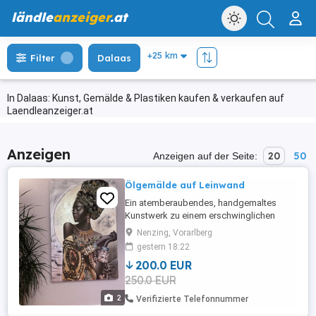
ländle
anzeiger
.at
Filter
Dalaas
In Dalaas: Kunst, Gemälde & Plastiken kaufen & verkaufen auf
Laendleanzeiger.at
Anzeigen
20
50
Anzeigen auf der Seite:
Ölgemälde auf Leinwand
Ein atemberaubendes, handgemaltes
Kunstwerk zu einem erschwinglichen
Preis. Dieses beeindruckende Gemälde im
Nenzing, Vorarlberg
modernen Stil ist ein Ölgemälde-Unikat,
gestern 18:22
das mit einer lebendigen Linienführung,
200.0 EUR
fantastischen Farbbrillanz und einem
250.0 EUR
außergewöhnlichen Design für eine
kunstvolle Einzigartigkeit sorgt. Die in ...
2
Verifizierte Telefonnummer