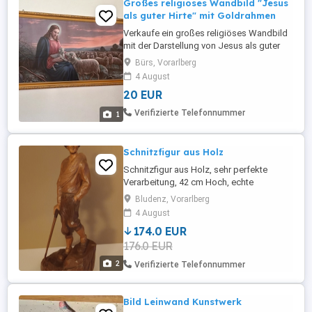
Großes religiöses Wandbild "Jesus
als guter Hirte" mit Goldrahmen
Verkaufe ein großes religiöses Wandbild
mit der Darstellung von Jesus als guter
Hirte mit Schafherde. Das Bild befindet
Bürs, Vorarlberg
sich in einem dekorativen goldfarbenen
4 August
Rahmen und eignet sich als
20 EUR
Wandschmuck. Das Bild stammt aus
Familienbesitz und befindet sich in
Verifizierte Telefonnummer
1
gepflegtem gebrauchtem Zustand.
Schnitzfigur aus Holz
Schnitzfigur aus Holz, sehr perfekte
Verarbeitung, 42 cm Hoch, echte
Handarbeit,
Bludenz, Vorarlberg
4 August
174.0 EUR
176.0 EUR
2
Verifizierte Telefonnummer
Bild Leinwand Kunstwerk