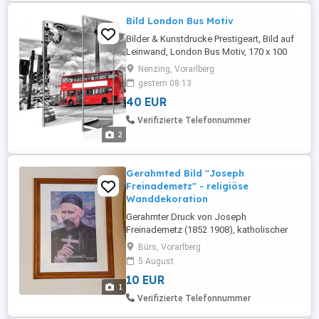
Bild London Bus Motiv
Bilder & Kunstdrucke Prestigeart, Bild auf
Leinwand, London Bus Motiv, 170 x 100
cm, 5 Teile, auf stabilen MDF-Spanplatten
Nenzing, Vorarlberg
(ca. 7 mm) angebracht
gestern 08:13
40 EUR
Verifizierte Telefonnummer
2
Gerahmted Bild "Joseph
Freinademetz" - religiöse
Wanddekoration
Gerahmter Druck von Joseph
Freinademetz (1852 1908), katholischer
Missionar und Heiliger. Das Bild befindet
Bürs, Vorarlberg
sich in einem Holzrahmen und eignet sich
5 August
als religiöse Wanddekoration oder für
10 EUR
Sammler kirchlicher Kunst und
1
Devotionalien. Gebraucht, guter Zustand
Verifizierte Telefonnummer
mit leichten altersüblichen