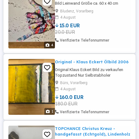
Bild Leinwand Größe ca. 60 x 40 cm
Bludenz, Vorarlberg
4 August
15.0 EUR
20.0 EUR
Verifizierte Telefonnummer
4
Original - Klaus Eckert Ölbild 2006
Original Klaus Eckert Bild zu verkaufen
Topzustand Nur Selbstabholer
Bürs, Vorarlberg
4 August
160.0 EUR
180.0 EUR
1
Verifizierte Telefonnummer
TOPCHANCE Christus Kreuz -
handgefasst (Echtgold), Lindenholz