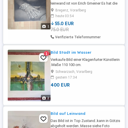
leinwand ist von Erich Gmeiner Es hat die
Maße 119*119 cm umd ist auf einem
Bregenz, Vorarlberg
Holzrahmen aufgespannt ...
heute 03:54
55.0 EUR
1
75.0 EUR
Verifizierte Telefonnummer
Bild Stadt im Wasser
1
Verkaufe Bild einer Klagenfurter Künstlerin
.Maße 110 100 cm.
Schwarzach, Vorarlberg
gestern 17:34
400 EUR
2
Bild auf Leinwand
Das Bild ist in Top Zustand..kann in Götzis
abgeholt werden..Masse siehe Foto