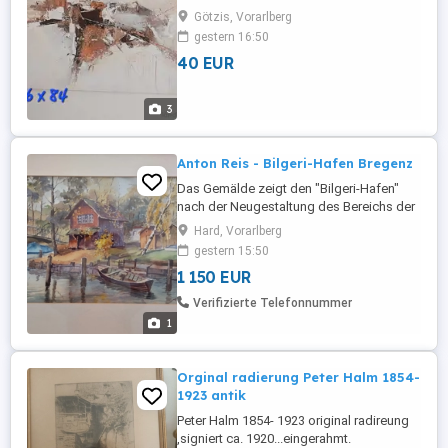
Götzis, Vorarlberg
gestern 16:50
40 EUR
3
Anton Reis - Bilgeri-Hafen Bregenz
Das Gemälde zeigt den "Bilgeri-Hafen"
nach der Neugestaltung des Bereichs der
Brücke mit dem Neubau der Bogenbrücke
Hard, Vorarlberg
im Hintergrund. Die Bilgeri-Hütte im
gestern 15:50
Vordergrund wird weiterhin von einer
1 150 EUR
weiteren "Fischer-Hütte" begleitet. Die
Blickrichtung ist vom Strandweg. Das Bild
Verifizierte Telefonnummer
ist gerahmt mit Passepartout. ...
1
Orginal radierung Peter Halm 1854-
1923 antik
Peter Halm 1854- 1923 original radireung
,signiert ca. 1920...eingerahmt.