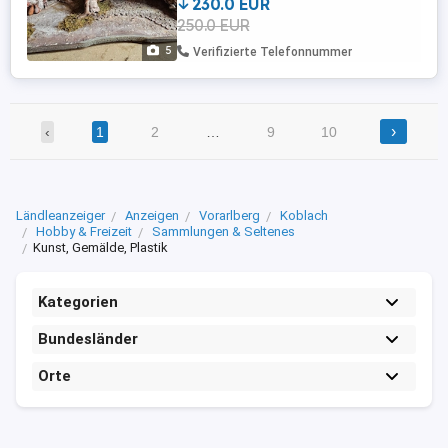
230.0 EUR
Lampen beleuchtet und in einem guten
250.0 EUR
Zustand. Ich würde mich freuen, wenn ich
die Krippe an eine Liebhaber weitergeben
5
Verifizierte Telefonnummer
...
›
‹
1
2
…
9
10
Ländleanzeiger
Anzeigen
Vorarlberg
Koblach
Hobby & Freizeit
Sammlungen & Seltenes
Kunst, Gemälde, Plastik
Kategorien
Bundesländer
Orte