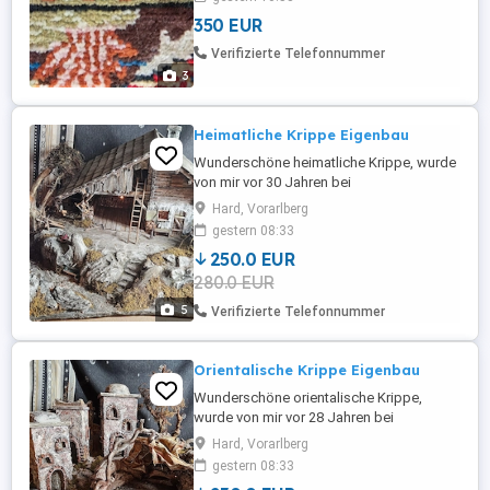
350 EUR
Verifizierte Telefonnummer
3
Heimatliche Krippe Eigenbau
Wunderschöne heimatliche Krippe, wurde
von mir vor 30 Jahren bei
Krippenbauverein Hard gebaut. Sie trägt
Hard, Vorarlberg
die Nummer 34. Die Krippe ist ca. 80x70
gestern 08:33
cm und rund 50 cm hoch. Sie ist mit 5
250.0 EUR
Lampen beleuchtet und in einem guten
280.0 EUR
Zustand. Ich würde mich freuen, wenn ich
die Krippe an eine Liebhaber weitergeben
5
Verifizierte Telefonnummer
...
Orientalische Krippe Eigenbau
Wunderschöne orientalische Krippe,
wurde von mir vor 28 Jahren bei
Krippenbauverein Hard gebaut. Sie trägt
Hard, Vorarlberg
die Nummer 84. Die Krippe ist ca. 70x60
gestern 08:33
cm und rund 45 cm hoch. Sie ist mit 8