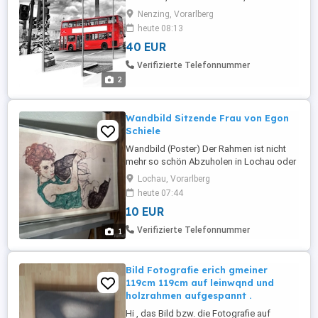
cm, 5 Teile, auf stabilen MDF-Spanplatten
Nenzing, Vorarlberg
(ca. 7 mm) angebracht
heute 08:13
40 EUR
Verifizierte Telefonnummer
2
Wandbild Sitzende Frau von Egon
Schiele
Wandbild (Poster) Der Rahmen ist nicht
mehr so schön Abzuholen in Lochau oder
Mo bis Do 8 bis 15 Uhr in Wolfurt Nähe
Lochau, Vorarlberg
Baywa
heute 07:44
10 EUR
Verifizierte Telefonnummer
1
Bild Fotografie erich gmeiner
119cm 119cm auf leinwqnd und
holzrahmen aufgespannt .
Hi , das Bild bzw. die Fotografie auf