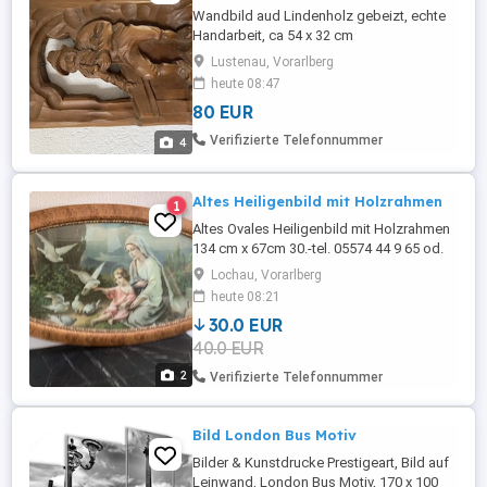
Wandbild aud Lindenholz gebeizt, echte
Handarbeit, ca 54 x 32 cm
Lustenau, Vorarlberg
heute 08:47
80 EUR
Verifizierte Telefonnummer
4
Altes Heiligenbild mit Holzrahmen
1
Altes Ovales Heiligenbild mit Holzrahmen
134 cm x 67cm 30.-tel. 05574 44 9 65 od.
0664 89 06 999
Lochau, Vorarlberg
heute 08:21
30.0 EUR
40.0 EUR
2
Verifizierte Telefonnummer
Bild London Bus Motiv
Bilder & Kunstdrucke Prestigeart, Bild auf
Leinwand, London Bus Motiv, 170 x 100