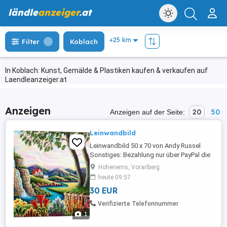
ländle
anzeiger
.at
Filter
Koblach
In Koblach: Kunst, Gemälde & Plastiken kaufen & verkaufen auf
Laendleanzeiger.at
Anzeigen
20
50
Anzeigen auf der Seite:
Leinwandbild
Leinwandbild 50 x 70 von Andy Russel
Sonstiges: Bezahlung nur über PayPal die
Lieferung des Artikels wird von mir selbst
Hohenems, Vorarlberg
veranlasst
heute 09:57
30 EUR
Verifizierte Telefonnummer
1