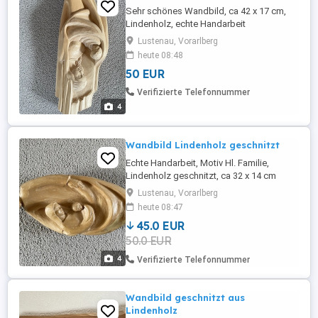
Sehr schönes Wandbild, ca 42 x 17 cm,
Lindenholz, echte Handarbeit
Lustenau, Vorarlberg
heute 08:48
50 EUR
Verifizierte Telefonnummer
4
Wandbild Lindenholz geschnitzt
Echte Handarbeit, Motiv Hl. Familie,
Lindenholz geschnitzt, ca 32 x 14 cm
Lustenau, Vorarlberg
heute 08:47
45.0 EUR
50.0 EUR
4
Verifizierte Telefonnummer
Wandbild geschnitzt aus
Lindenholz