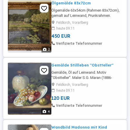
Ölgemälde 83x72cm
Ölgemälde 63x54cm (Rahmen 83x72cm),
gemalt auf Leinwand, Prunkrahmen.
Niederländischer Maler C.J.A. Kruit (1869-
Feldkirch, Vorarlberg
1945). Plus Versandkosten.
heute 09:11
450 EUR
Verifizierte Telefonnummer
2
Gemälde Stillleben "Obstteller"
Gemälde, Öl auf Leinwand. Motiv
"Obstteller". Maler S.G. Maran (1886-
1983). 33,5x40,0cm. Signiert mit Datum
Feldkirch, Vorarlberg
1924. Der Maler ist in Tschechien geboren
heute 09:11
und seine Werke wurde mehrfach auf
120 EUR
Auktionen angeboten. Sie stellen
Stillleben dar und sind in sehr gutem
Verifizierte Telefonnummer
Zustand. Plus Versand.
4
Wandbild Madonna mit Kind