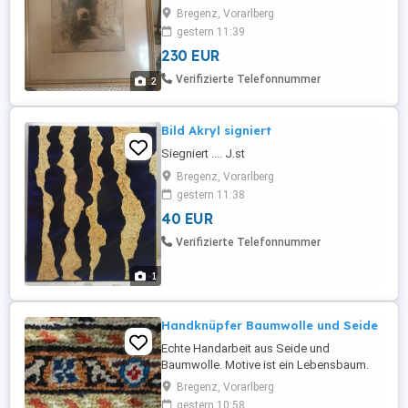
Bregenz, Vorarlberg
gestern 11:39
230 EUR
Verifizierte Telefonnummer
2
Bild Akryl signiert
Siegniert .... J.st
Bregenz, Vorarlberg
gestern 11:38
40 EUR
Verifizierte Telefonnummer
1
Handknüpfer Baumwolle und Seide
Echte Handarbeit aus Seide und
Baumwolle. Motive ist ein Lebensbaum.
Sogenannter Hochzeitsteppich. Maße: 90
Bregenz, Vorarlberg
150 cm
gestern 10:58