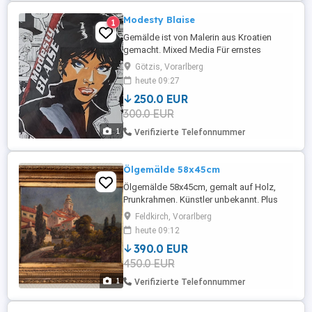
Modesty Blaise
1
Gemälde ist von Malerin aus Kroatien
gemacht. Mixed Media Für ernstes
Interesse wird zur ihr weitergeleitet.
Götzis, Vorarlberg
heute 09:27
250.0 EUR
300.0 EUR
1
Verifizierte Telefonnummer
Ölgemälde 58x45cm
Ölgemälde 58x45cm, gemalt auf Holz,
Prunkrahmen. Künstler unbekannt. Plus
Versandkosten.
Feldkirch, Vorarlberg
heute 09:12
390.0 EUR
450.0 EUR
1
Verifizierte Telefonnummer