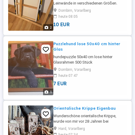
Leinwände in verschiedenen Größen.
Insgesamt sind es ca. 6 Stück: * 1
Dornbirn, Vorarlberg
Keilrahmen ohne Leinwand (70x110) * ca.
heute 08:05
5 bespannte Leinwände (70x50) * davon 2
10 EUR
komplett neu unbemalt * die übrigen sind
2
bereits bemalt und können einfach
übermalt bzw. neu gestaltet werden Ideal
...
Puzzlehund lose 50x40 cm hinter
Glas
hundepuzzle 50x40 cm lose hinter
Glasrahmen 500 Stück
Dornbirn, Vorarlberg
heute 07:47
7 EUR
1
Orientalische Krippe Eigenbau
Wunderschöne orientalische Krippe,
wurde von mir vor 28 Jahren bei
Krippenbauverein Hard gebaut. Sie trägt
Hard, Vorarlberg
die Nummer 84. Die Krippe ist ca. 70x60
heute 07:34