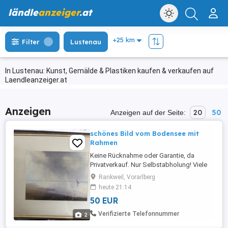
ländle
anzeiger
.at
Filter
Lustenau
In Lustenau: Kunst, Gemälde & Plastiken kaufen & verkaufen auf
Laendleanzeiger.at
Anzeigen
20
50
Anzeigen auf der Seite:
schönes Bild vom Bodensee mit
Rahmen
Keine Rücknahme oder Garantie, da
Privatverkauf. Nur Selbstabholung! Viele
günstige Artikel (Kleidung, Spiele, Bücher)
Rankweil, Vorarlberg
finden sie noch auf meiner Seite!
heute 21:14
50 EUR
Verifizierte Telefonnummer
2