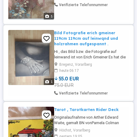
Verifizierte Telefonnummer
1
Bild Fotografie erich gmeiner
119cm 119cm auf leinwqnd und
holzrahmen aufgespannt .
Hi , das Bild bzw. die Fotografie auf
leinwand ist von Erich Gmeiner Es hat die
Maße 119*119 cm umd ist auf einem
Bregenz, Vorarlberg
Holzrahmen aufgespannt ...
heute 06:17
55.0 EUR
1
75.0 EUR
Verifizierte Telefonnummer
Tarot , Tarotkarten Rider Deck
Originalaufnahme von Arther Edward
Waite, gemalt BN vonPamela Colman
Smith
Höchst, Vorarlberg
gestern 19:05