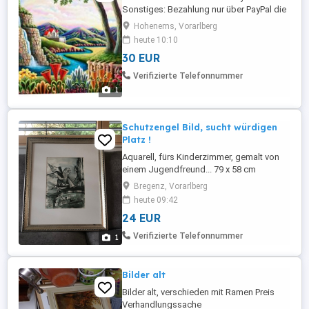
Sonstiges: Bezahlung nur über PayPal die
Lieferung des Artikels wird von mir selbst
Hohenems, Vorarlberg
veranlasst
heute 10:10
30 EUR
Verifizierte Telefonnummer
1
Schutzengel Bild, sucht würdigen
Platz !
Aquarell, fürs Kinderzimmer, gemalt von
einem Jugendfreund... 79 x 58 cm
Bregenz, Vorarlberg
heute 09:42
24 EUR
Verifizierte Telefonnummer
1
Bilder alt
Bilder alt, verschieden mit Ramen Preis
Verhandlungssache