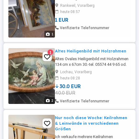
Rankweil, Vorarlberg
heute 08:57
1 EUR
Verifizierte Telefonnummer
1
Altes Heiligenbild mit Holzrahmen
1
Altes Ovales Heiligenbild mit Holzrahmen
134 cm x 67cm 30.-tel. 05574 44 9 65 od.
0664 89 06 999
Lochau, Vorarlberg
heute 08:28
30.0 EUR
40.0 EUR
2
Verifizierte Telefonnummer
Nur noch diese Woche: Keilrahmen
& Leinwände in verschiedenen
Größen
Ich verkaufe mehrere Keilrahmen