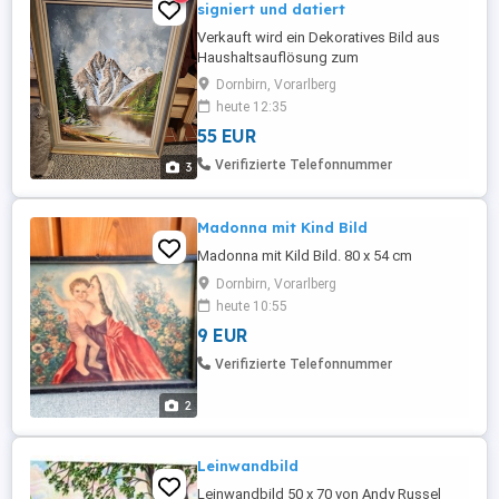
signiert und datiert
Verkauft wird ein Dekoratives Bild aus
Haushaltsauflösung zum
Schnäppchenpreis Öl auf Leinwand
Dornbirn, Vorarlberg
signiert und datiert. Bei Interesse gerne
heute 12:35
schreiben
55 EUR
Verifizierte Telefonnummer
3
Madonna mit Kind Bild
Madonna mit Kild Bild. 80 x 54 cm
Dornbirn, Vorarlberg
heute 10:55
9 EUR
Verifizierte Telefonnummer
2
Leinwandbild
Leinwandbild 50 x 70 von Andy Russel