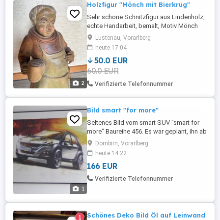
Holzfigur "Mönch mit Bierkrug"
Sehr schöne Schnitzfigur aus Lindenholz,
echte Handarbeit, bemalt, Motiv Mönch
mit Bierkrug, Höhe 42 cm
Lustenau, Vorarlberg
heute 17:04
50.0 EUR
60.0 EUR
2
Verifizierte Telefonnummer
Bild smart "for more"
Seltenes Bild vom smart SUV "smart for
more" Baureihe 456. Es war geplant, ihn ab
2006 in Brasilien zu fertigen. Smart wollte
Dornbirn, Vorarlberg
damit verstärkt auf den US-
heute 14:22
amerikanischen Markt drängen. Das
166 EUR
Fahrzeugmodell wurde von Magna in Graz
entwickelt, die Bilder gab es nur für die
Verifizierte Telefonnummer
beteiligten Führungskräfte im Konzern. ...
1
Schönes Deko Bild Öl auf Leinwand
1