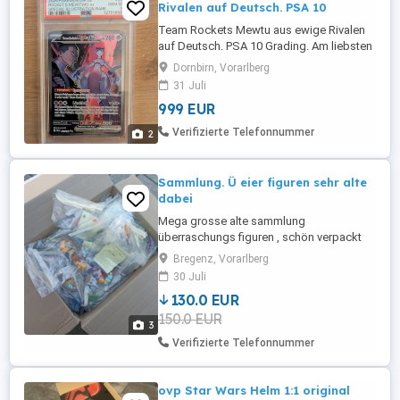
Rivalen auf Deutsch. PSA 10
Team Rockets Mewtu aus ewige Rivalen
auf Deutsch. PSA 10 Grading. Am liebsten
Abholung, Versand möglich. Dri231. 999
Dornbirn, Vorarlberg
VB. Deutlich unter niedrigsten Preis bei
31 Juli
CM, eBay Kleinanzeigen, usw.
999 EUR
Verifizierte Telefonnummer
2
Sammlung. Ü eier figuren sehr alte
dabei
Mega grosse alte sammlung
überraschungs figuren , schön verpackt
,sortiert beschrieben. Cirka 130 säckchen.
Bregenz, Vorarlberg
Abholung , wird im ganzen verkauft
30 Juli
130.0 EUR
150.0 EUR
3
Verifizierte Telefonnummer
ovp Star Wars Helm 1:1 original