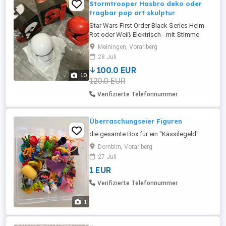
Stormtrooper Hasbro deko oder
tragbar pop art skulptur
Star Wars First Order Black Series Helm
Rot oder Weiß Elektrisch - mit Stimme
Originale Größe - Lebensgroß Tragbar DIE
Meiningen, Vorarlberg
HELME WURDEN BEIDE DAS ERSTE MAL
28 Juli
FÜR FOTOS GEÖFFNET. BEIDE SIND
100.0 EUR
KOMPLETT NEU IN OVP, UNBENUTZT.
10
120.0 EUR
KEINE EINZIGE GEBRAUCHSSPUR Neu:
Neuer, unbenutzter und unbeschädigter
Verifizierte Telefonnummer
Artikel ...
Überraschungseier Figuren
die gesamte Box für ein "Kässilegeld"
Dornbirn, Vorarlberg
27 Juli
1 EUR
Verifizierte Telefonnummer
1