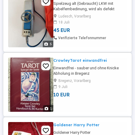
Spielzeug alt (Gebraucht) LKW mit
Kabelfernbedinung, wird als defekt
verkauft Lenkung funktioniert siehe Foto,
Ludesch, Vorarlberg
kann auch besichtigt werden. Nur
18 Juli
Selbstabholung Der Verkauf des Artikels
45 EUR
erfolgt von Privat. Aus diesem Grund
werden Garantie, Gewährleistung und eine
Verifizierte Telefonnummer
Rückgabe ausdrücklich ausgeschlossen!
5
...
CrowleyTarot einwandfrei
Einwandfrei - sauber und ohne Knicke
Abholung in Bregenz
Bregenz, Vorarlberg
9 Juli
10 EUR
1
Goldener Harry Potter
Goldener Harry Potter