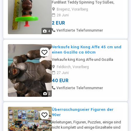
FunBlast Teddy Spinning Toy Süßes,
drehendes Spielzeug mit Bärenfigur Der
Bregenz, Vorarlberg
Ring spickt bzw. dreht katapultiert sich
28 Juni
beim Start (siehe Fotos) Funktioniert und
2 EUR
ist ideal als kleines Spielzeug oder Deko
Guter Zustand, wenig benutzt Tier- und
Verifizierte Telefonnummer
4
rauchfreier Haushalt Versand ...
Verkaufe king Kong Affe 45 cm und
einen Gozilla ca 60cm
Verkaufe king Kong Affe und Gozilla
Feldkirch, Vorarlberg
27 Juni
40 EUR
Verifizierte Telefonnummer
2
Überraschungseier Figuren der
90er
Anleitungen, Figuren, Puzzles, einige sind
nicht komplett und einige Einzelteile sind