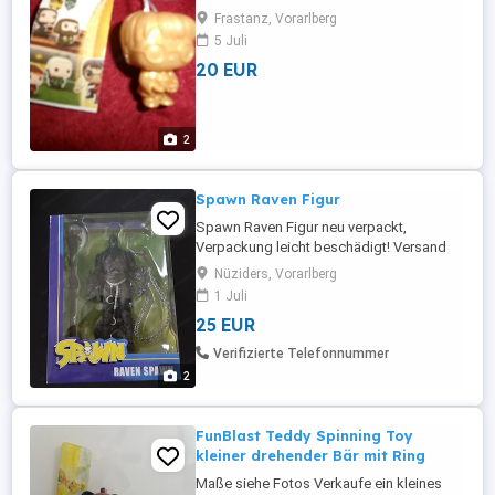
Frastanz, Vorarlberg
5 Juli
20 EUR
2
Spawn Raven Figur
Spawn Raven Figur neu verpackt,
Verpackung leicht beschädigt! Versand
nach Absprache möglich!
Nüziders, Vorarlberg
1 Juli
25 EUR
Verifizierte Telefonnummer
2
FunBlast Teddy Spinning Toy
kleiner drehender Bär mit Ring
Maße siehe Fotos Verkaufe ein kleines