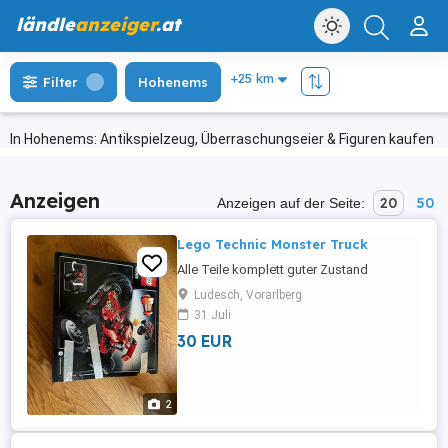
ländle
anzeiger
.at
Filter
Hohenems
In Hohenems: Antikspielzeug, Überraschungseier & Figuren kaufen
Anzeigen
20
50
Anzeigen auf der Seite:
Lego Technic Monster Truck
Alle Teile komplett guter Zustand
Ludesch, Vorarlberg
31 Juli
30 EUR
2