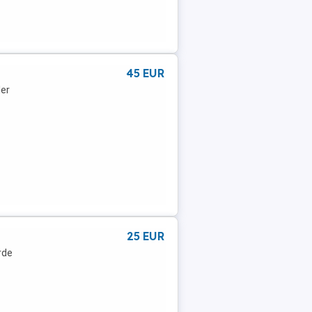
45 EUR
ler
25 EUR
rde