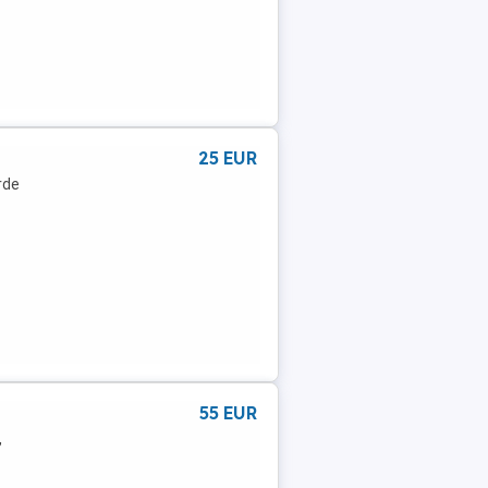
25 EUR
rde
55 EUR
,