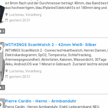
ist 8mm flach und der Durchmesser beträgt 40mm, das Band bes
aus hochwertigem, blau IPplated Edelstahl Es ist 180mm lang und
20mm breit. War ein Geschenk aber leider ...
Lustenau, Vorarlberg
gestern 20:51
3
WITHINGS ScanWatch 2 - 42mm Weiß- Silber
WITHINGS ScanWatch 2 - Connected Healthwatch, Herren Damen,
Elektrokardiogramm, SpO2, Temperatur, Schlaftracking,
Atemwegsgesundheit, Aktivitäten, Kalorien, Wasserdicht, 30Tage
Akku, Android iOS war 1 Monat in Gebrauch. Zustand: leichte einze
Gebrauchsspuren am Rahmen. Glas Wie Neu. Armband Neu ...
Lustenau, Vorarlberg
gestern 20:51
2
Pierre Cardin - Hernn - Armbanduhr
Pierre Cardin - Herren Armbanduhr, Stahl, Lederarmband, NEU,