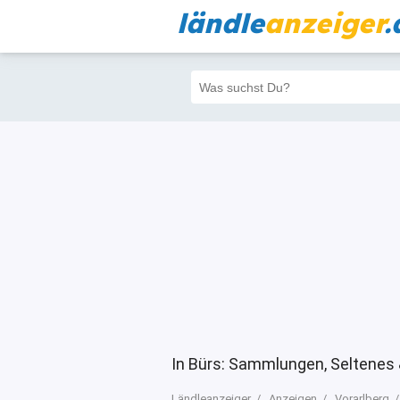
ländle
anzeiger
.
Alle
Priva
Filter
3
922
836
In Bürs: Sammlungen, Seltenes 
Ländleanzeiger
Anzeigen
Vorarlberg