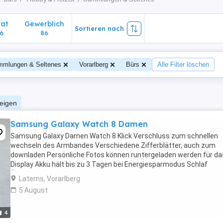
vat
Gewerblich
Sortieren nach
6
86
mlungen & Seltenes
Vorarlberg
Bürs
Alle Filter löschen
zeigen
Samsung Galaxy Watch 8 Damen
Samsung Galaxy Damen Watch 8 Klick Verschluss zum schnellen
wechseln des Armbandes Verschiedene Zifferblätter, auch zum
downladen Persönliche Fotos können runtergeladen werden für da
Display Akku hält bis zu 3 Tagen bei Energiesparmodus Schlaf
Überwachung und andere Spielereien Die Watch ist neuwertig, ...
Laterns, Vorarlberg
5 August
4