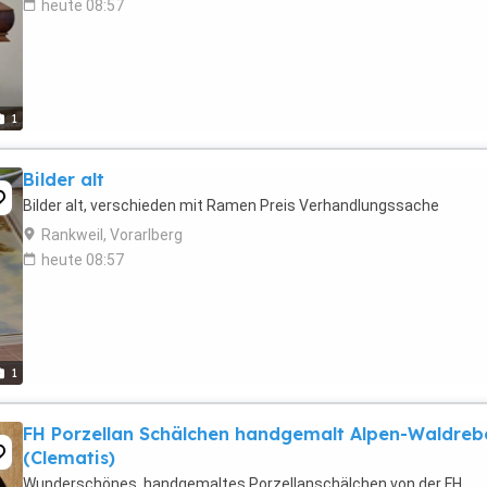
heute 08:57
1
Bilder alt
Bilder alt, verschieden mit Ramen Preis Verhandlungssache
Rankweil, Vorarlberg
heute 08:57
1
FH Porzellan Schälchen handgemalt Alpen-Waldreb
(Clematis)
Wunderschönes, handgemaltes Porzellanschälchen von der FH