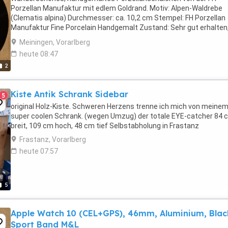
Porzellan Manufaktur mit edlem Goldrand. Motiv: Alpen-Waldrebe
(Clematis alpina) Durchmesser: ca. 10,2 cm Stempel: FH Porzellan
Manufaktur Fine Porcelain Handgemalt Zustand: Sehr gut erhalten
feine Bemalung, keine Abplatzer. Verwendung: ...
Meiningen, Vorarlberg
heute 08:47
2
Kiste Antik Schrank Sidebar
5
original Holz-Kiste. Schweren Herzens trenne ich mich von meine
super coolen Schrank. (wegen Umzug) der totale EYE-catcher 84 
breit, 109 cm hoch, 48 cm tief Selbstabholung in Frastanz
Frastanz, Vorarlberg
heute 07:57
5
Apple Watch 10 (CEL+GPS), 46mm, Aluminium, Blac
Sport Band M&L