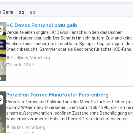
r Seite:
20
50
HC Davos Fanschal blau gelb
Verkaufe einen original HC Davos Fanschal in den klassischen
Vereinsfarben blau gelb. Der Schal ist in sehr gutem Zustand keine
Flecken, keine Löcher, nur einmal beim Spengler Cup getragen. Ideal
Stadionbesuche, Sammler oder als Geschenk für echte HCD-Fans.
Original Fanartikel Farben: blau gelb Zustand: ...
Feldkirch, Vorarlberg
heute 10:59
1
Porzellan Terrine Manufaktur Fürstenberg
Porzellan Terrine mit Goldrand aus der Manufaktur Fürstenberg mi
Zusatz W-Germany-O versehen , Zeitraum 1950-1990 , die Terrine i
einem außergewöhnlich , schönen Zustand ohne Beschädigung un
wunderbar verarbeitet Höhe mit Deckel: 17cm Durchmesser mit
Henkel: 30cm bei Versand zuzüglich Versandkosten ...
Götzis, Vorarlberg