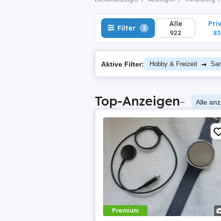
Alle
Pri
Filter
3
922
83
→
Aktive Filter:
Hobby & Freizeit
Sam
Top-Anzeigen
–
Alle an
Premium