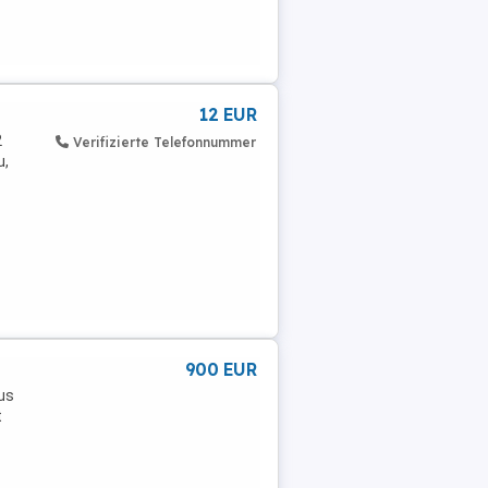
12 EUR
2
Verifizierte Telefonnummer
u,
900 EUR
us
t