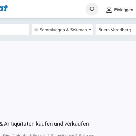
at
t
Gewerblich
Sortieren nach
Einloggen
86
& Antiquitäten kaufen und verkaufen
Bürs
Hobby & Freizeit
Sammlungen & Seltenes