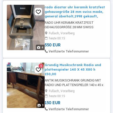
rado diastar uhr keramik kratzfest
gehausegröße 28 mm swiss made,
general überholt,1998 gekauft,
RADO UHR KERAMIK KRATZFEST
GEHAUSEGRRÖßE 28 MM SWISS
MADE,GANZ FLACH,
Fußach, Vorarlberg
heute 00:15
550 EUR
4
Verifizierte Telefonnummer
Grundig Musikschrank Radio und
3
plattenspieler 140 X 45 X80 h
150,00
ANTIK MUSIKSCHRANK GRUNDIG MIT
RADIO UND PLATTENSPIELER 140 x 45 x
80 h 150,00
Fußach, Vorarlberg
heute 00:15
150 EUR
3
Verifizierte Telefonnummer