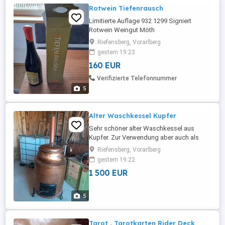
Rotwein Tiefenrausch
Limitierte Auflage 932 1299 Signiert
Rotwein Weingut Möth
Riefensberg, Vorarlberg
gestern 19:23
160 EUR
Verifizierte Telefonnummer
5
Alter Waschkessel Kupfer
Sehr schöner alter Waschkessel aus
Kupfer. Zur Verwendung aber auch als
Dekoration ein Blickfang Funktionstüchtig
Riefensberg, Vorarlberg
Abholung Riefensberg oder Siebratsgfäll
gestern 19:22
1 500 EUR
5
Tarot , Tarotkarten Rider Deck