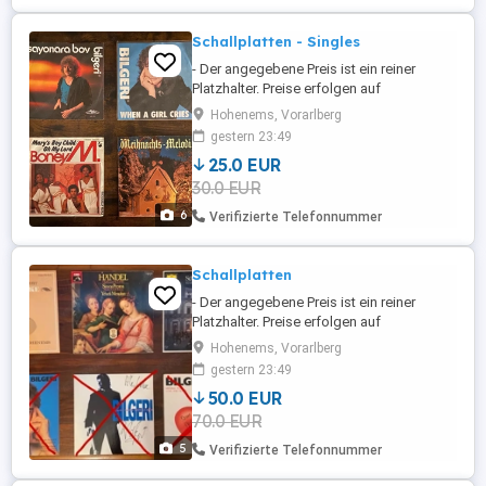
Schallplatten - Singles
- Der angegebene Preis ist ein reiner
Platzhalter. Preise erfolgen auf
Verhandlungsbasis. - Unverbindliche
Hohenems, Vorarlberg
Begutachtung ist gerne möglich per
gestern 23:49
Terminvereinbarung. - Versand ist
25.0 EUR
ebenfalls möglich gegen
30.0 EUR
Vorabüberweisung (kein PayPal).
Versandkosten kommen hinzu.
6
Verifizierte Telefonnummer
Schallplatten
- Der angegebene Preis ist ein reiner
Platzhalter. Preise erfolgen auf
Verhandlungsbasis. - Einer Schallplatte
Hohenems, Vorarlberg
fehlt die Plattenhülle (siehe Bild) - Auf
gestern 23:49
Anfrage und falls zu dem Zeitpunkt noch
50.0 EUR
vorhanden, gibt es ein altes
70.0 EUR
Schallplattenalbum bei einer Abnahme
von bereits einem Stück gratis mit dazu. ...
5
Verifizierte Telefonnummer