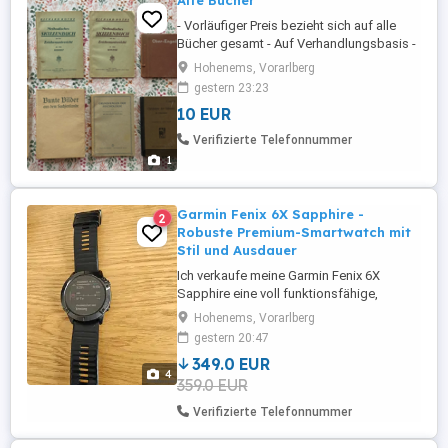
Alte Bücher
- Vorläufiger Preis bezieht sich auf alle
Bücher gesamt - Auf Verhandlungsbasis -
sowohl einzeln als auch mehrere -
Hohenems, Vorarlberg
Unverbindliche Begutachtung ist möglich
gestern 23:23
nach Terminvereinbarung - Versand ist
10 EUR
möglich gegen Vorabüberweisung (kein
PayPal) - es fallen Versandkosten an
Verifizierte Telefonnummer
1
Garmin Fenix 6X Sapphire -
2
Robuste Premium-Smartwatch mit
Stil und Ausdauer
Ich verkaufe meine Garmin Fenix 6X
Sapphire eine voll funktionsfähige,
zuverlässige Multisportuhr in einem sehr
Hohenems, Vorarlberg
guten Zustand. Die Uhr überzeugt durch
gestern 20:47
ihr kratzfestes Saphirglas, ein großes
349.0 EUR
1,4"-Display und bis zu 21 Tage
4
359.0 EUR
Akkulaufzeit im Smartwatch-Modus. Ideal
für Sportler, Outdoor-Fans und
Verifizierte Telefonnummer
Technikbegeisterte: Mit ...