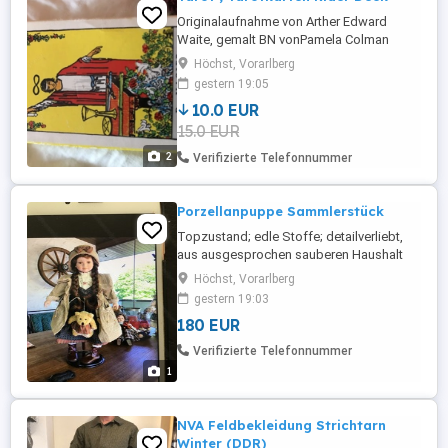
Originalaufnahme von Arther Edward
Waite, gemalt BN vonPamela Colman
Smith
Höchst, Vorarlberg
gestern 19:05
10.0 EUR
15.0 EUR
2
Verifizierte Telefonnummer
Porzellanpuppe Sammlerstück
Topzustand; edle Stoffe; detailverliebt,
aus ausgesprochen sauberen Haushalt
Höchst, Vorarlberg
gestern 19:03
180 EUR
Verifizierte Telefonnummer
1
NVA Feldbekleidung Strichtarn
Winter (DDR)