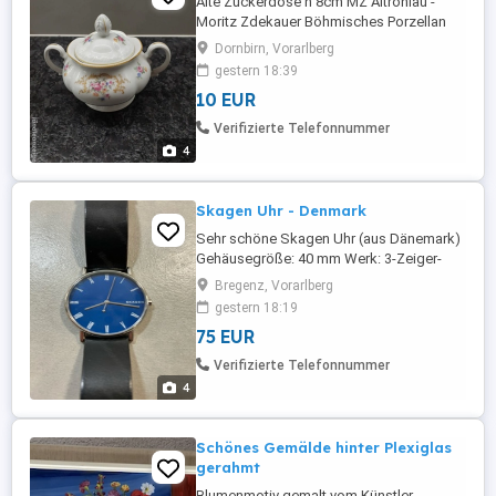
Alte Zuckerdose h 8cm MZ Altrohlau -
Moritz Zdekauer Böhmisches Porzellan
Privatverkauf - keine Rücknahme Nur
Dornbirn, Vorarlberg
Selbstabholung
gestern 18:39
10 EUR
Verifizierte Telefonnummer
4
Skagen Uhr - Denmark
Sehr schöne Skagen Uhr (aus Dänemark)
Gehäusegröße: 40 mm Werk: 3-Zeiger-
Quarzwerk Band: schwarzes Lederband
Bregenz, Vorarlberg
Batterie leer - muss ausgetauscht werden
gestern 18:19
(Kosten beim Uhrmacher ca. 10 Euro) Sehr
75 EUR
guter Zustand!
Verifizierte Telefonnummer
4
Schönes Gemälde hinter Plexiglas
gerahmt
Blumenmotiv gemalt vom Künstler