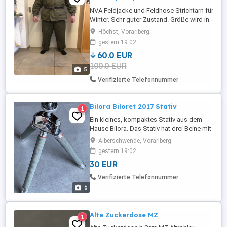
NVA Feldjacke und Feldhose Strichtarn für
Winter. Sehr guter Zustand. Größe wird in
M52 angegeben. Ich bin 1,78 und mir
Höchst, Vorarlberg
würde er passen. Habe selber aber keine
gestern 19:02
Verwendung dafür.
60.0 EUR
100.0 EUR
5
Verifizierte Telefonnummer
Bilora Biloret 2017 Stativ
1
Ein kleines, kompaktes Stativ aus dem
Hause Bilora. Das Stativ hat drei Beine mit
6 fachem Auszug. Sie sind aus Messing,
Alberschwende, Vorarlberg
das obere Element ist gummiert. Kann
gestern 19:02
gegen versandkosten auch versendet
30 EUR
werden sonst Abholung in Alberschwende
Verifizierte Telefonnummer
6
Alte Zuckerdose MZ
1