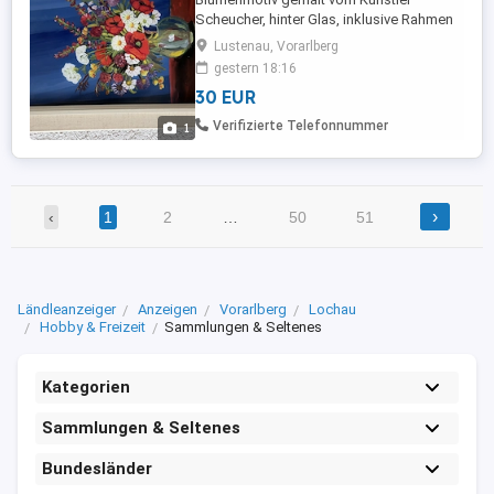
Scheucher, hinter Glas, inklusive Rahmen
27 x 37 cm
Lustenau, Vorarlberg
gestern 18:16
30 EUR
Verifizierte Telefonnummer
1
›
‹
1
2
…
50
51
Ländleanzeiger
Anzeigen
Vorarlberg
Lochau
Hobby & Freizeit
Sammlungen & Seltenes
Kategorien
Sammlungen & Seltenes
Bundesländer