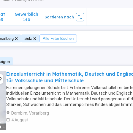
vat
Gewerblich
Sortieren nach
23
140
rarlberg
Sulz
Alle Filter löschen
zeigen
Einzelunterricht in Mathematik, Deutsch und Englis
für Volksschule und Mittelschule
Für einen gelungenen Schulstart: Erfahrener Volksschullehrer biet
individuellen Einzelunterricht in Mathematik, Deutsch und Englisch
Volksschule und Mittelschule. Der Unterricht wird passgenau auf d
Stärken, Schwächen und das Lerntempo Ihres Kindes abgestimmt 
einen sicheren und motivierten ...
Dornbirn, Vorarlberg
4 August
1