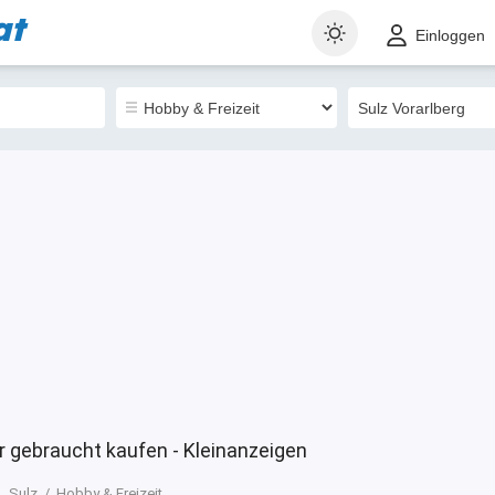
at
t
Gewerblich
Sortieren nach
Einloggen
140
ör gebraucht kaufen - Kleinanzeigen
Sulz
Hobby & Freizeit