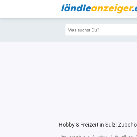
ländle
anzeiger
.
Alle
Priva
Filter
4063
3923
Hobby & Freizeit in Sulz: Zubeh
Ländleanzeiger
Anzeigen
Vorarlberg