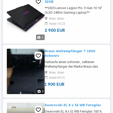
32GB
**2025 Lenovo Legion Pro 7i Gen 10 16"
OLED 240Hz Gaming-Laptop**
**Modell:** 16IAX10H Herstellungsdatum:
Wien, Wien
22. Juni 2026 Zum Verkauf steht ein
heute 10:22
**brandneuer, originalverpackter
2 900 EUR
(werkseitig versiegelter) 2025 Lenovo
Legion Pro 7i Gen 10**. Der Laptop wurde
2
weder geöffnet noch benutzt und
befindet sich ...
Braun Weltempfänger T 1000
Schwarz
Verkaufe einen schönen , seltenen
Weltempfänger der Marke Braun.das
Batteriefach ist sauber und die Antennen
Wien, Wien
sind gerade. Das originale Netzteil ist
heute 09:31
eingebaut.
1 900 EUR
3
Swarovski EL 8 x 32 WB Fernglas
Swarovski EL 8 x 32 WB Fernglas 100 %