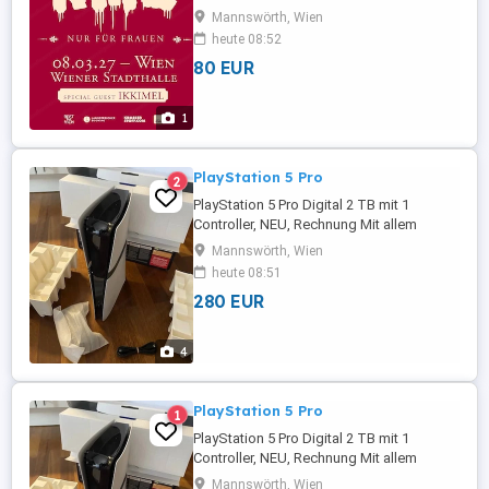
das K.I.Z. Frauenkonzert am 8. März 2027
Mannswörth, Wien
in Wien. Osttribüne Reihe 11 Plätze 77, 78,
heute 08:52
79 und 80 (nebeneinander) E-Tickets Die
80 EUR
Tickets werden Ihnen umgehend per E-
Mail zugesandt. 80 pro Ticket
1
PlayStation 5 Pro
2
PlayStation 5 Pro Digital 2 TB mit 1
Controller, NEU, Rechnung Mit allem
Zubehör Versand möglich
Mannswörth, Wien
heute 08:51
280 EUR
4
PlayStation 5 Pro
1
PlayStation 5 Pro Digital 2 TB mit 1
Controller, NEU, Rechnung Mit allem
Zubehör Versand möglich
Mannswörth, Wien