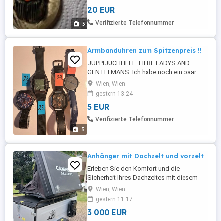
20 EUR
Verifizierte Telefonnummer
3
Armbanduhren zum Spitzenpreis !!
JUPPIJUCHHEEE. LIEBE LADYS AND
GENTLEMANS. Ich habe noch ein paar
tolle Armbanduhren von meiner
Wien, Wien
Sammlung zum abgeben. Die meisten
gestern 13:24
sind noch original verpackt. Meine Uhren
5 EUR
sind wie die Schweizer Eisenbahn (so
pünktlich). Bei Abnahme mehrerer gibt es
Verifizierte Telefonnummer
einen super, tollen, großz.............eis.
5
Natürlich ...
Anhänger mit Dachzelt und vorzelt
Erleben Sie den Komfort und die
Sicherheit Ihres Dachzeltes mit diesem
hochwertigen Anhänger, der speziell für
Wien, Wien
den Einsatz mit Dachzelten konzipiert
gestern 11:17
wurde. Die robuste Konstruktion garantiert
3 000 EUR
Stabilität und ist zudem wasserdicht,