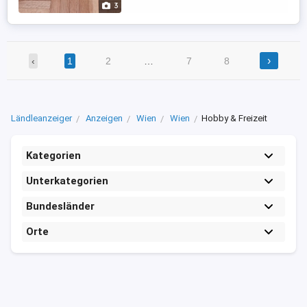
3
1963 öffentlich angeboten wurde. Er war
...
›
‹
1
2
…
7
8
Ländleanzeiger
Anzeigen
Wien
Wien
Hobby & Freizeit
Kategorien
Unterkategorien
Bundesländer
Orte