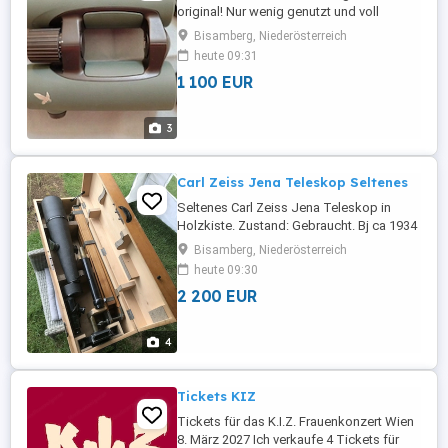
original! Nur wenig genutzt und voll
funktionsfähig. in zugehöriger
Bisamberg, Niederösterreich
Aufbewahrungsbox. Inklusive 2 EL Field
heute 09:31
Pro Gurtschlaufenverbinder (Verwendung
1 100 EUR
mit allen herkömmlichen Gurten).
3
Carl Zeiss Jena Teleskop Seltenes
Seltenes Carl Zeiss Jena Teleskop in
Holzkiste. Zustand: Gebraucht. Bj ca 1934
bis1940. Altersbedingte gebraucht
Bisamberg, Niederösterreich
Spuren. Der Koffer ist leider ohne
heute 09:30
Schlüssel. Gesamtlänge des Koffers ca
2 200 EUR
96 cm. Gesamtlänge des Rohrs ca81 cm.
Objekt cf=75cm. Schwarze Lackierung mit
Hartgummi Überzug. Wegklappbarer
4
schutzdeckel ...
Tickets KIZ
Tickets für das K.I.Z. Frauenkonzert Wien
8. März 2027 Ich verkaufe 4 Tickets für