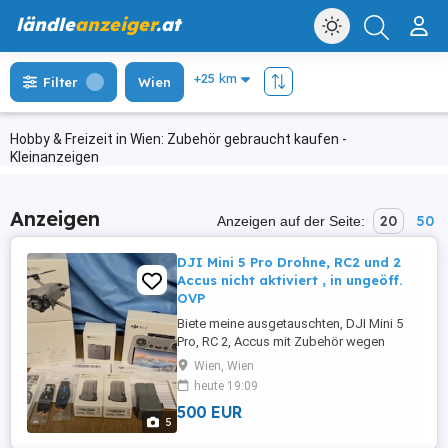
ländle
anzeiger
.at
Filter
Wien
Hobby & Freizeit in Wien: Zubehör gebraucht kaufen -
Kleinanzeigen
Anzeigen
20
50
Anzeigen auf der Seite:
DJI Mini 5 Pro Drohne, RC2 und 2
Accus nicht aktiviert , in ungeöff.
OVP
Biete meine ausgetauschten, DJI Mini 5
Pro, RC 2, Accus mit Zubehör wegen
System wechsel an. Belege dabei. Drohne
Wien, Wien
, RC 3 und Accus müssen vor Gebrauch
heute 19:09
aktiviert werden und dann beginnt die
500 EUR
Garantie zu laufen, auch Care Refresh
5
möglich. Lieferumfang : s. Bilder: Drohne