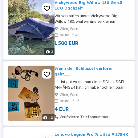
Vickywood Big Willow 180 Gen.3
ECO Dachzelt
Wir verkaufen unser Vickywood Big
Willow 180, weil wir uns verkleinern
möchten( Liegefläche 180x240cm). Wir
Wien, Wien
haben es 2024 NEU gekauft und es erst
heute 12:43
fünf Mal benutzt. Zum Aufbau des
1 500 EUR
Dachzelts benötigen wir nichtmal 10
Minuten und dann kann der Urlaub
3
losgehen . Es ist unbeschädigt und
bereits von unserem ...
Wenn der Schlüssel verloren
geht......
.......ist gut wenn man einen SCHLÜSSEL--
ANHÄNGER hat. Ich habe noch ein paar
von meiner Sammlung zum verhöckern.
Wien, Wien
Preislich ab 4 . Bei Abnahme mehrerer gibt
heute 12:16
es einen super tollen großzügigen
4 EUR
Sonderpreis. Kann auch per Schlüssel--
Post geschickt werden. BITTE luagern Sie
Verifizierte Telefonnummer
10
sich alle meine interessanten ...
Lenovo Legion Pro 7i Ultra 9 275HX