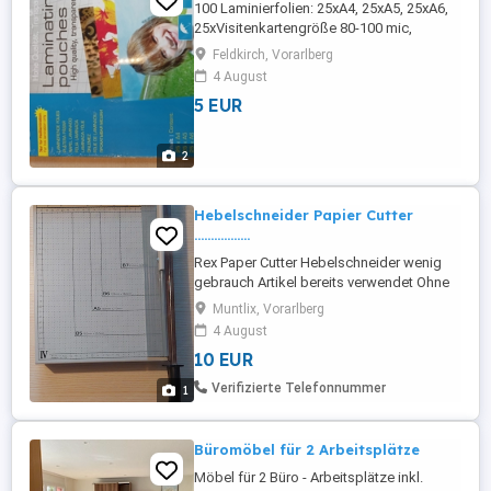
100 Laminierfolien: 25xA4, 25xA5, 25xA6,
25xVisitenkartengröße 80-100 mic,
original verpackt, 5 Stück vorhanden, Preis
Feldkirch, Vorarlberg
bei Amazon: 10EUR
4 August
5 EUR
2
Hebelschneider Papier Cutter
.................
Rex Paper Cutter Hebelschneider wenig
gebrauch Artikel bereits verwendet Ohne
Mängel Verwendung auf eigene Gefahr
Muntlix, Vorarlberg
4 August
10 EUR
Verifizierte Telefonnummer
1
Büromöbel für 2 Arbeitsplätze
Möbel für 2 Büro - Arbeitsplätze inkl.