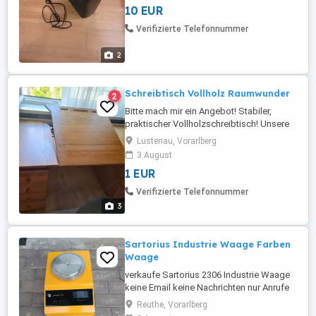
10 EUR
Verifizierte Telefonnummer
2
Schreibtisch Vollholz Raumwunder
2
Bitte mach mir ein Angebot! Stabiler,
praktischer Vollholzschreibtisch! Unsere
Tochter ist aus dem Schulalter raus. Viel
Lustenau, Vorarlberg
Platz, sehr geräumig. Vorne Schubladen
3 August
und Kästner, seitlich (beidseitig) große
1 EUR
Fächer für zB. Ordner, Schultasche etc.
Verifizierte Telefonnummer
3
Sartorius Industrie Waage Farben
Waage
verkaufe Sartorius 2306 Industrie Waage
keine Email keine Nachrichten nur Anrufe
oder whatsapp
Reuthe, Vorarlberg