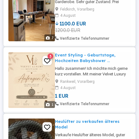
Garderobe. Sehr guter Zustand. Prei
verhandelbar. (Neupreis ca. Euro 4000,-)
Feldkirch, Vorarlberg
4 August
1100.0 EUR
1200.0 EUR
7
Verifizierte Telefonnummer
Event Styling - Geburtstage,
3
Hochzeiten Babyshower ...
Hallo zusammen! Ich möchte mich gerne
kurz vorstellen. Mit meiner Velvet Luxury
Boutique gestalte ich mit viel Liebe zum
Rankweil, Vorarlberg
Detail individuelle Dekorationen und
4 August
Event-Setups für besondere Anlässe wie
1 EUR
Babyshowers, Geburtstage, Taufen,
Gender Reveals und vieles mehr. Jedes
Verifizierte Telefonnummer
1
Projekt wird persönlich ...
Heulüfter zu verkaufen älteres
Model
Verkaufe Heulüfter älteres Model, guter