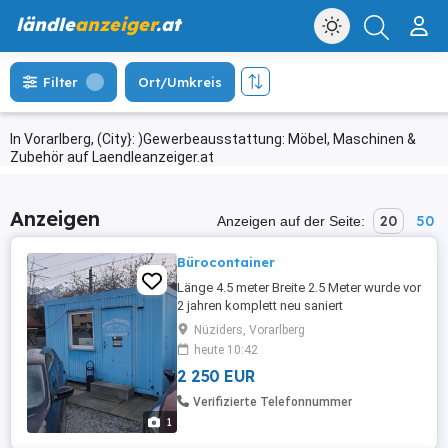
ländle
anzeiger
.at
Filter
Ort/Umkreis
In Vorarlberg, (City}: )Gewerbeausstattung: Möbel, Maschinen &
Zubehör auf Laendleanzeiger.at
Anzeigen
20
50
Anzeigen auf der Seite:
Bürocontainer
Länge 4.5 meter Breite 2.5 Meter wurde vor
2 jahren komplett neu saniert
Nüziders, Vorarlberg
heute 10:42
2 250 EUR
Verifizierte Telefonnummer
1