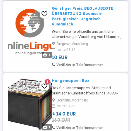
Günstiger Preis: BEGLAUBIGTE
ÜBERSETZUNG Spanisch-
Portugiesisch-Ungarisch-
Rumänisch
Wenn Sie eine offizielle und amtliche
Übersetzung in Vorarlberg von Urkunden,
Zeugnissen, Bestätigungen etc.
Bregenz, Vorarlberg
benötigen, wenden Sie sich an uns! - ALLE
heute 08:12
SPRACHEN DER WELT - MIT
1
10 EUR
BEGLAUBIGUNG Als Übersetzungsbüro
bieten wir seit nahezu 15 Jahren
Verifizierte Telefonnummer
beglaubigte Urkundenübersetzungen an,
die bei jedem Amt offiziell ...
Hängemappen Box
1
Box für Hängemappen. Stabile und
praktische Kunststoffbox für ca. 40 A4-
Hängemappen, stapelbar. Farbe: Schwarz
Dornbirn, Vorarlberg
Maße (LxBxH): 36,0 x 38,0 x 26,0 cm
heute 07:56
Inklusive 30 Hängemappen.
14.0 EUR
Selbstabholung in Dornbirn, kein Versand.
16.0 EUR
1
Verifizierte Telefonnummer