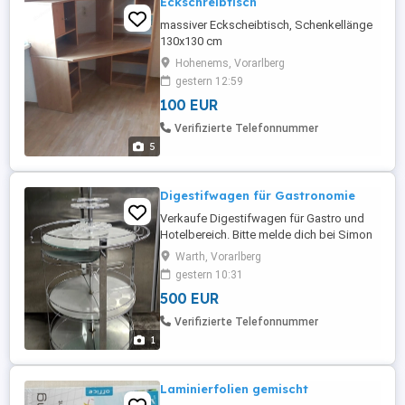
Eckschreibtisch
massiver Eckscheibtisch, Schenkellänge
130x130 cm
Hohenems, Vorarlberg
gestern 12:59
100 EUR
Verifizierte Telefonnummer
5
Digestifwagen für Gastronomie
Verkaufe Digestifwagen für Gastro und
Hotelbereich. Bitte melde dich bei Simon
Walch unter der Nummer 0664 1531222
Warth, Vorarlberg
gestern 10:31
500 EUR
Verifizierte Telefonnummer
1
Laminierfolien gemischt