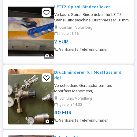
LEITZ Spiral-Bindedrücken
Verkaufe Spiral-Binderücken für LEITZ
Stanz- Bindeaschine. Durchmesser 10 mm
und 6mm. ca. 90 Stück von jedem
Dornbirn, Vorarlberg
Durchmesser. Farbe weiss. EUR 2.- je
heute 01:16
Druchmesser Selbstabholung in Dornbirn-
2 EUR
Haselstauden. Siehe auch meine Anzeige
LEITZ Spiral Stanz- Bindemaschine
Verifizierte Telefonnummer
comBIND 100
9
Druckminderer für Mostfass und
dgl.
Verschiedene Gerätschaften fürs
Mostfass Manometer,
Schruns, Vorarlberg
gestern 14:32
40 EUR
Verifizierte Telefonnummer
3