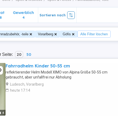
vat
Gewerblich
Sortieren nach
8
4
hrradzubehör, -teile
Vorarlberg
Göfis
Alle Filter löschen
r Seite:
20
50
Fahrradhelm Kinder 50-55 cm
reflektierender Helm Modell XIMO von Alpina Größe 50-55 cm
gebraucht, aber unfallfrei nur Abholung
Ludesch, Vorarlberg
heute 17:14
4