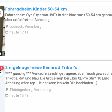
Fahrradhelm Kinder 50-54 cm
Fahrradhelm Oyo Style von UVEX in dino blue matt 50-54 cm gebra
aber unfallfrei nur Abholung
Ludesch, Vorarlberg
heute 17:11
4
2 nigelnagel neue Rennrad Trikot's
1
**** günstig *** Verkaufe 2 nicht getragene, aber frisch gewasch
Trikot's. Rot und blau. Die Größe liegt bei L bis XL Pro Shirt 10 Euro
Abholung wäre top ... leider kann ich kein Bild hochladen :-(
Thüringerberg, Vorarlberg
heute 15:48