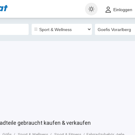
at
t
Gewerblich
Sortieren nach
Einloggen
4
radteile gebraucht kaufen & verkaufen
Göfis
Sport & Wellness
Sport & Fitness
Fahrradzubehör, -teile