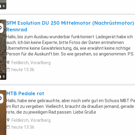
4
SFM Esolution DU 250 Mittelmotor (Nachrüstmotor)
Rennrad
Hallo, bis zum Ausbau wunderbar funktioniert. Ladegerät habe ich
auch. Ich bin keine Experte, bitte Fotos der Daten entnehmen.
Übernehme keine Gewährleistung, da, wie erwähnt keine richtige
Person für die Auskunft bin. So wie gesehen, so angenommen. P.S.
gibt im Google wunderbares Anleitung ...
Feldkirch, Vorarlberg
heute 13:36
8
MTB Pedale rot
Hallo, habe eine gebrauchte, aber noch sehr gut im Schuss MBT P
im Rot zu vergeben. Vielleicht, braucht da draußen jemand, gerade 
rote, die zu jeweiligen Rad passen. Liebe Grüße
Feldkirch, Vorarlberg
heute 13:36