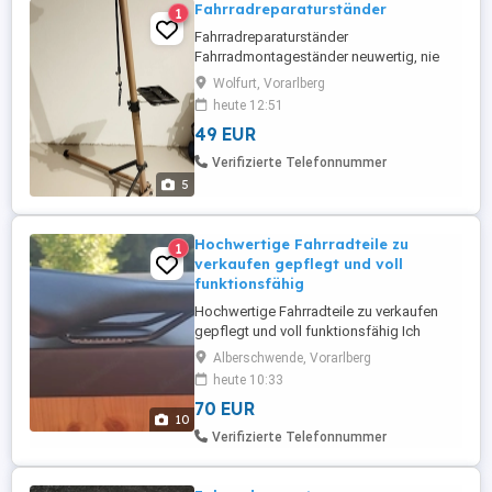
Fahrradreparaturständer
1
Fahrradreparaturständer
Fahrradmontageständer neuwertig, nie
gebraucht, sehr stabil günstig abzugeben.
Wolfurt, Vorarlberg
heute 12:51
49 EUR
Verifizierte Telefonnummer
5
Hochwertige Fahrradteile zu
1
verkaufen gepflegt und voll
funktionsfähig
Hochwertige Fahrradteile zu verkaufen
gepflegt und voll funktionsfähig Ich
verkaufe verschiedene hochwertige
Alberschwende, Vorarlberg
Fahrradteile, die ich nach einem Upgrade
heute 10:33
meines Fahrrads nicht mehr benötige.
70 EUR
Hochwertige Markenkomponenten
10
Ehrliche Beschreibung und Originalfotos
Verifizierte Telefonnummer
Faire Preise Besichtigung nach ...