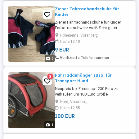
Ziener Fahrradhandschuhe für
Kinder
Ziener Fahrradhandschuhe für Kinder
Farbe: rot schwarz weiß Sehr guter
Zustand, wenig verwendet, sind leider zu
Hohenems, Vorarlberg
klein geworden; VHB: 9 Euro
heute 13:10
9 EUR
Verifizierte Telefonnummer
3
Fahrradanhänger zBsp. für
8
Transport Hund
Neupreis bei Fressnapf 230 Euro zu
verkaufen um 100 Euro Größe
Liegefläche:85x60 zul.Gew. ca 60 kg
Hard, Vorarlberg
heute 12:55
100 EUR
1