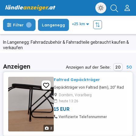
ländle
anzeiger
.at
Filter
Langenegg
In Langenegg: Fahrradzubehör & Fahrradteile gebraucht kaufen &
verkaufen
Anzeigen
20
50
Anzeigen auf der Seite:
Faltrad Gepäckträger
Gepäckträger von Faltrad (tern), 20" Rad
Dornbirn, Vorarlberg
heute 13:26
15 EUR
Verifizierte Telefonnummer
2