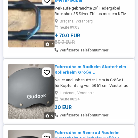
E-MTB-Gabel
Verkaufe gebrauchte 29" Federgabel
Rockshox 35 Silver TK aus meinem KTM
Kapoho. Voll funktionsfähig, optischer
Bregenz, Vorarlberg
Zustand siehe Bilder. 160mm Federweg.
heute 09:03
15x110mm taper. Modell für E-MTBs.
70.0 EUR
Steuerrohr 200mm lang - dürfte für die
80.0 EUR
meisten neueren E-Bikes passen. Verkauf
7
wegen Neuerwerb.
Verifizierte Telefonnummer
Fahrradhelm Radhelm Skaterhelm
Rollerhelm Größe L
Neuer und unbenutzter Helm in Größe L
für Kopfumfang von 58 61 cm. Verstellrad
hinten um den Helm passgenau
Lustenau, Vorarlberg
einzustellen. Produktionsdatum 10 2024
heute 08:24
Gewicht 465 g CE Kennzeichnung, sowie
20 EUR
EN 1078:2012+A1:2012 Ohne
Originalverpackung Versand innerhalb
Verifizierte Telefonnummer
9
Österreichs 5,50 (DPD), Deutschland 9,00
(DHL) Alle ...
Fahrradhelm Rennrad Radhelm