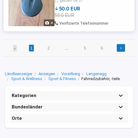
gestern 08:37
50.0 EUR
55.0 EUR
4
Verifizierte Telefonnummer
›
‹
1
2
…
5
6
Ländleanzeiger
Anzeigen
Vorarlberg
Langenegg
Sport & Wellness
Sport & Fitness
Fahrradzubehör, -teile
Kategorien
Bundesländer
Orte