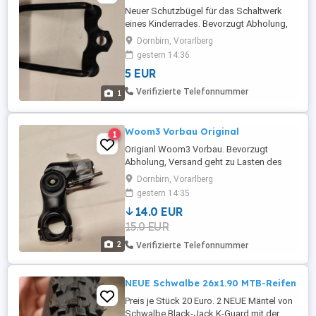
Neuer Schutzbügel für das Schaltwerk
eines Kinderrades. Bevorzugt Abholung,
Versand geht zu Lasten des Käufers. Kann
Dornbirn, Vorarlberg
gerne vor Ort besichtig werden. Da es sich
gestern 14:36
um einen Privatverkauf handelt keine
5 EUR
Garantie, Gewährleistung oder
Rücknahme.
Verifizierte Telefonnummer
1
Woom3 Vorbau Original
1
Origianl Woom3 Vorbau. Bevorzugt
Abholung, Versand geht zu Lasten des
Käufers. Kann gerne vor Ort besichtig
Dornbirn, Vorarlberg
werden. Da es sich um einen Privatverkauf
gestern 14:35
handelt keine Garantie, Gewährleistung
14.0 EUR
oder Rücknahme.
15.0 EUR
2
Verifizierte Telefonnummer
NEUE Schwalbe 26x1.90 MTB-Reifen
Preis je Stück 20 Euro. 2 NEUE Mäntel von
Schwalbe Black-Jack K-Guard mit der