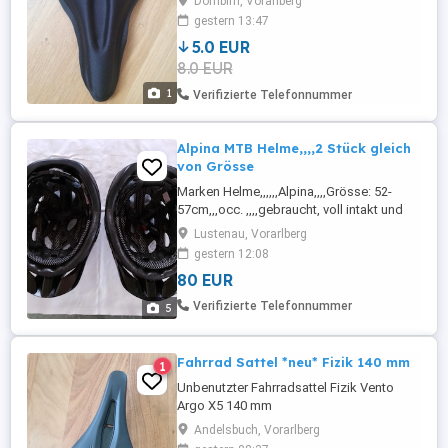
Dornbirn, Vorarlberg
gestern 13:47
5.0 EUR
8.0 EUR
1
Verifizierte Telefonnummer
Alpina MTB Helme,,,,2 Stück gleich
von Grösse
Marken Helme,,,,,,Alpina,,,,Grösse: 52-
57cm,,,occ. ,,,,gebraucht, voll intakt und
sauber bitte Kopf Umfang genau
Lustenau, Vorarlberg
messen,,,,je 40 Euro
gestern 12:08
80 EUR
Verifizierte Telefonnummer
5
Fahrrad Sattel *neu* Fizik 140 mm
1
Unbenutzter Fahrradsattel Fizik Vento
Argo X5 140 mm
Andelsbuch, Vorarlberg