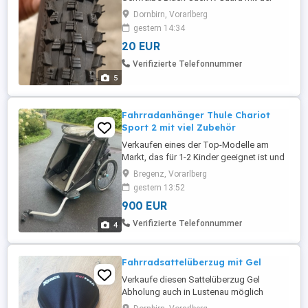
Bezeichnung 47-559 [26x1.90] 2.0 -4,5 Bar,
Dornbirn, Vorarlberg
30-65 Psi auch einzeln zu haben. Neupreis
gestern 14:34
je Stück 23,99. Können gerne vor Ort
20 EUR
besichtig werden. Versandkosten gehen
zu Lasten des Käufers, bevorzugt
Verifizierte Telefonnummer
Abholung. Da es sich um einen ...
5
Fahrradanhänger Thule Chariot
Sport 2 mit viel Zubehör
Verkaufen eines der Top-Modelle am
Markt, das für 1-2 Kinder geeignet ist und
aufgrund der Nutzung die üblichen
Bregenz, Vorarlberg
Gebrauchsspuren aufweist. Dieser macht
gestern 13:52
sowohl in der Stadt, wie auch am Berg
900 EUR
eine gute Figur und lässt kaum Wünsche
offen. Inkl. Regenverdeck, hinterer
Verifizierte Telefonnummer
4
Tasche, Buggy-Räder, scheibenbremsen,
...
Fahrradsattelüberzug mit Gel
Verkaufe diesen Sattelüberzug Gel
Abholung auch in Lustenau möglich