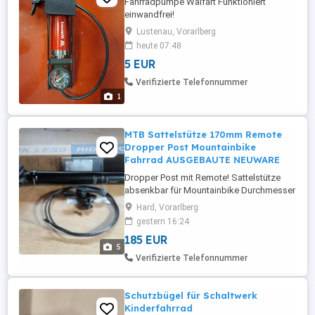
Fahrradpumpe Walfart Funktioniert
einwandfrei!
Lustenau, Vorarlberg
heute 07:48
5 EUR
Verifizierte Telefonnummer
1
MTB Sattelstütze 170mm Remote
Dropper Post Mountainbike
Fahrrad AUSGEBAUTE NEUWARE
Dropper Post mit Remote! Sattelstütze
absenkbar für Mountainbike Durchmesser
34,9mm Ausfahrlänge 170mm Seilzug
Hard, Vorarlberg
innenliegend mit Remote Hebel und
gestern 16:24
Adapter für SRAM Bremshebel. Aus
185 EUR
neuem Fahrrad ausgebaut da eine kürzere
5
verbaut wurde.
Verifizierte Telefonnummer
Schutzbügel für Schaltwerk
Kinderfahrrad