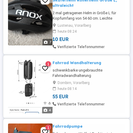
Skaterhelm Rollerhelm Größe L,
ultraleicht
2 mal getragenen Helm in Größe L für
Kopfumfang von 54 60 cm. Leichte
oberflächliche Gebrauchsspuren
Lustenau, Vorarlberg
Verstellrad hinten um den Helm
heute 08:24
passgenau einzustellen. Kaufdatum 09
10 EUR
2020 Gewicht 175 g Ohne
7
Originalverpackung Versand innerhalb
Verifizierte Telefonnummer
Österreichs 5,50 (DPD), Deutschland 9,00
(DHL) Alle hier verwendeten ...
Fahrrad Wandhalterung
1
schwenkbarke ungebrauchte
Fahrradwandhalterung
Dornbirn, Vorarlberg
heute 08:14
55 EUR
Verifizierte Telefonnummer
4
Fahrradpumpe
1