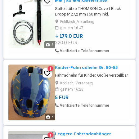
mm | 60 mm Sattelstütze
Sattelstütze THOMSON Covert Black
Dropper 27,2 mm | 60 mm inkl.
Fernbedienung. technische Daten:
Feldkirch, Vorarlberg
Einsatzgebiet: Cross Country, Tour, All-
gestern 16:47
Mountain, Gravel Bike, Cyclocross
179.0 EUR
Material: Aluminium Material Schrauben:
220.0 EUR
Stahl Bedienung: interne Ansteuerung
2
(Zug-Innenverlegung) per mitgelieferten
Verifizierte Telefonnummer
Remote-Hebel Durchmesser: ...
Kinder-Fahrradhelm Gr. 50-55
1
Fahrradhelm für Kinder, Größe verstellbar
Koblach, Vorarlberg
gestern 16:28
5 EUR
Verifizierte Telefonnummer
3
Leggero Fahrradanhänger
1