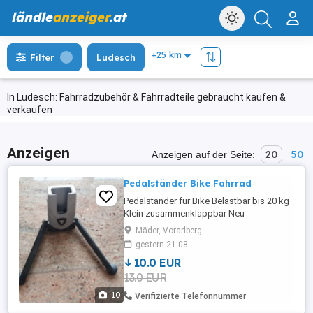
ländle
anzeiger
.at
Filter
Ludesch
In Ludesch: Fahrradzubehör & Fahrradteile gebraucht kaufen &
verkaufen
Anzeigen
20
50
Anzeigen auf der Seite:
Pedalständer Bike Fahrrad
Pedalständer für Bike Belastbar bis 20 kg
Klein zusammenklappbar Neu
ungebraucht 2 Stück Preis pro Ständer
Mäder, Vorarlberg
gestern 21:08
10.0 EUR
13.0 EUR
10
Verifizierte Telefonnummer