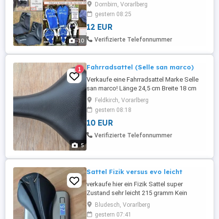
gebraucht und graue Lenkertasche NEU.
Dornbirn, Vorarlberg
Tolle Fahrradbekleidung Herren.
gestern 08:25
Trägerhose lang 1x - 12Euro . Trägerhose
12 EUR
kurz je nur 12Euro. Trikot je nur 12Euro.
Alles von Simplon und nur von ein und
Verifizierte Telefonnummer
10
derselben Person getragen. Guter
Zustand, ...
Fahrradsattel (Selle san marco)
1
Verkaufe eine Fahrradsattel Marke Selle
san marco! Länge 24,5 cm Breite 18 cm
Abholung Feldkirch Tisis
Feldkirch, Vorarlberg
gestern 08:18
10 EUR
Verifizierte Telefonnummer
5
Sattel Fizik versus evo leicht
verkaufe hier ein Fizik Sattel super
Zustand sehr leicht 215 gramm Kein
Versand nur Selbstabholung in Bludesch
Bludesch, Vorarlberg
Dies ist ein Privatverkauf daher keine
gestern 07:41