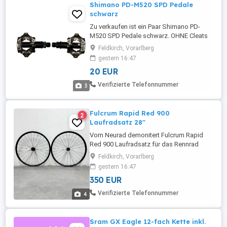
Shimano PD-M520 SPD Pedale
schwarz
Zu verkaufen ist ein Paar Shimano PD-
M520 SPD Pedale schwarz. OHNE Cleats
Produkteigenschaften Einsatzbereich:
Feldkirch, Vorarlberg
MTB Modell: PD-M520 Ausführung:
gestern 16:47
Klickpedal Pedalsystem: SPD Bindung:
20 EUR
Beidseitig Mechanismus gedichtet: Ja
Auslösehärte einstellbar: Ja Schuhplatten:
Verifizierte Telefonnummer
3
SM-SH51 Schuhplatten optional: SM-
SH56 ...
Fulcrum Rapid Red 900
2
Laufradsatz 28"
Vom Neurad demonitert Fulcrum Rapid
Red 900 Laufradsatz für das Rennrad
oder Gravel Bike. REIFENTYP: 2-Way Fit
Feldkirch, Vorarlberg
Ready (for clincher and tubeless ready)
gestern 16:47
DURCHMESSER DES RADES: 700c
350 EUR
EINSATZBEREICH: Road Gravel ASTM
KLASSIFIZIERUNG: 2 GEWICHT: 1950 g
Verifizierte Telefonnummer
4
MATERIAL: Aluminum FELGENMATERIAL:
Aluminum, asymmetric PROFILHÖHE: ...
Sram GX Eagle 12-fach Kette inkl.