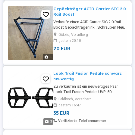
Gepäckträger ACID Carrier SIC 2.0
Rail Boost
Verkaufe einen ACID Carrier SIC 2.0 Rail
Boost Gepäckträger inkl. Schrauben Neu,
noch nie gebraucht Nur Selbstabholung in
Götzis, Vorarlberg
Götzis
gestern 20:10
20 EUR
1
Look Trail Fusion Pedale schwarz
neuwertig
Zu verkaufen ist ein neuwertiges Paar
Look Trail Fusion Pedale. UVP: 50
technische Daten: Einsatzbereich: MTB
Feldkirch, Vorarlberg
Material Pedalachse: Chromoly Material
gestern 16:47
Pedalkörper: Komposit Material Pins:
35 EUR
Stahl Bauhöhe: 18 mm
Pedalaufstandsfläche: 107 mm x 105 mm
Verifizierte Telefonnummer
3
Anzahl Pins: 8 pro Seite Lagerung:
Premium Lager (2 ...