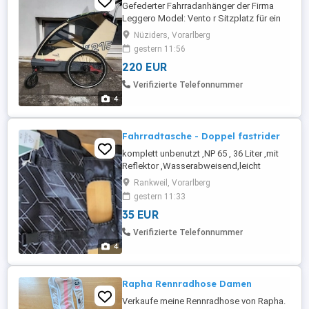
Gefederter Fahrradanhänger der Firma
Leggero Model: Vento r Sitzplatz für ein
oder zwei Kinder Top gefedert Sehr
Nüziders, Vorarlberg
großer Kofferraum!! Feste Bodenwanne
gestern 11:56
Räder einfach abzunehmen, gesamter
220 EUR
Anhänger zusammenfaltbar und somit im
Auto transportierbar Überrollbügel aus
Verifizierte Telefonnummer
Aluminium Gepäckbefestigung an
4
Oberseite Kleiner ...
Fahrradtasche - Doppel fastrider
komplett unbenutzt ,NP 65 , 36 Liter ,mit
Reflektor ,Wasserabweisend,leicht
montierbar
Rankweil, Vorarlberg
gestern 11:33
35 EUR
Verifizierte Telefonnummer
4
Rapha Rennradhose Damen
Verkaufe meine Rennradhose von Rapha.