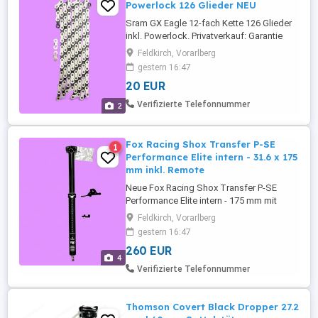
Powerlock 126 Glieder NEU
Sram GX Eagle 12-fach Kette 126 Glieder
inkl. Powerlock. Privatverkauf: Garantie
und Rücknahme sind ausgeschlossen.
Feldkirch, Vorarlberg
Der Verkauf erfolgt unter Ausschluss
gestern 16:47
jeglicher Gewährleistung. Dies gilt nicht
20 EUR
für Schadenersatzansprüche aus
vorsätzlicher oder grob fahrlässiger
Verifizierte Telefonnummer
2
Schadensverursachung sowie für Pers ...
Fox Racing Shox Transfer P-SE
1
Performance Elite intern - 31.6 x 175
mm inkl. Remote
Neue Fox Racing Shox Transfer P-SE
Performance Elite intern - 175 mm mit
Durchmesser 31.6 mm inkl.
Feldkirch, Vorarlberg
Fernbedienung für Shimano I-Spec Evo.
gestern 16:47
Die Fernbedienung kann auch mit einer
260 EUR
normalen Klemmschelle montiert werden.
4
Die Vario Sattelstütze ist OVP und war nie
Verifizierte Telefonnummer
montiert. Privatverkauf: Garantie und
Rücknahme ...
Thomson Covert Black Dropper 27.2