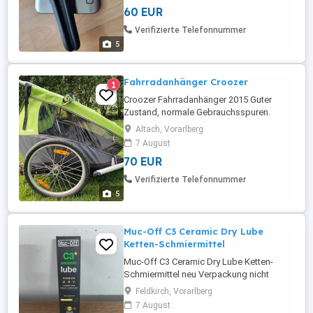
Garantie, Gewährleistung oder Rückgabe
60 EUR
Verifizierte Telefonnummer
5
Fahrradanhänger Croozer
1
Croozer Fahrradanhänger 2015 Guter
Zustand, normale Gebrauchsspuren.
Großes Rad ebenfalls dabei. Kann gerne
Altach, Vorarlberg
besichtigt werden. Der Verkauf erfolgt
7 August
unter Ausschluss jeglicher
70 EUR
Sachmängelhaftung. Dies ist ein
Privatverkauf ohne Ansprüche auf Garantie
Verifizierte Telefonnummer
und Rückgaberecht.
5
Muc-Off C3 Ceramic Dry Lube
Ketten-Schmiermittel
Muc-Off C3 Ceramic Dry Lube Ketten-
Schmiermittel neu Verpackung nicht
geöffnet Inhalt: 120ml wird nicht benötig-
Feldkirch, Vorarlberg
fahre gewachste Kette und Antriebe
7 August