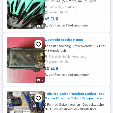
rot Größe L (58-62 cm) neu, zu groß
gekauft, keine Rückgabe möglich, weil
Feldkirch, Vorarlberg
Angebotspreis UVP 100,00
gestern 09:51
65 EUR
Verifizierte Telefonnummer
4
Oberrohrtasche Hama
Absolut neuwertig. 1 x verwendet. 1,7 Liter.
Mit Handyfach
Feldkirch-Nofels, Vorarlberg
gestern 09:28
10 EUR
Verifizierte Telefonnummer
2
Fahrrad Seitentaschen Lenkerkorb
Gepäcktasche Trikot Trägerhosen
2 Fahrrad Seitentaschen - Gepäcktaschen
NEU. Großer super Lenkerkorb floral