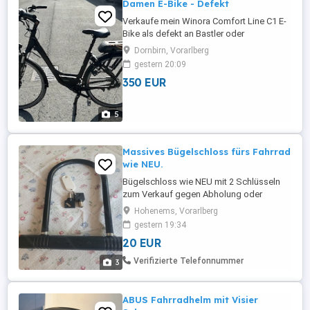
Damen E-Bike - Defekt
Verkaufe mein Winora Comfort Line C1 E-
Bike als defekt an Bastler oder
Ersatzteilspender. Daten: * Marke: Winora
Dornbirn, Vorarlberg
* Modell: Comfort Line C1 *
gestern 20:09
Kilometerstand: ca. 1.150 km * Akku
350 EUR
vorhanden und funktionsfähig
Fehlerbeschreibung: Während der Fahrt
erscheint sporadisch die Fehlermeldung
5
Lo bAt . Die Motorunterstützung ...
Massives Bügelschloss fürs Fahrrad
wie NEU.
Bügelschloss wie NEU mit 2 Schlüsseln
zum Verkauf gegen Abholung oder
Treffpunkt im Ländle
Hohenems, Vorarlberg
gestern 19:34
20 EUR
Verifizierte Telefonnummer
3
ABUS Fahrradhelm mit Visier