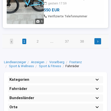
gestern 17:59
550 EUR
Verifizierte Telefonnummer
5
›
‹
1
2
…
37
38
Ländleanzeiger
Anzeigen
Vorarlberg
Frastanz
Sport & Wellness
Sport & Fitness
Fahrräder
Kategorien
Fahrräder
Bundesländer
Orte