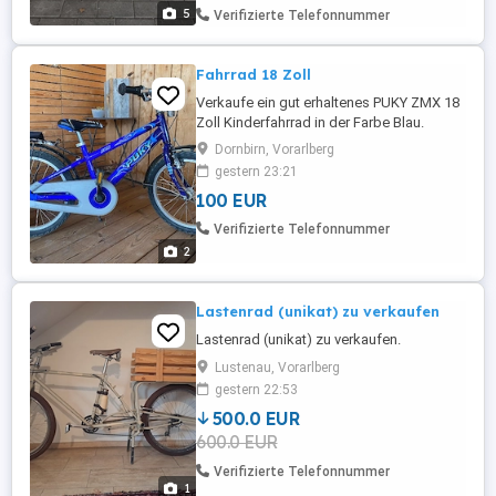
5
Verifizierte Telefonnummer
Fahrrad 18 Zoll
Verkaufe ein gut erhaltenes PUKY ZMX 18
Zoll Kinderfahrrad in der Farbe Blau.
Ausstattung: 18 Zoll Robuster PUKY-
Dornbirn, Vorarlberg
Rahmen Schutzbleche vorne und hinten
gestern 23:21
Gepäckträger Kettenschutz Reflektoren
100 EUR
Seitenständer Sofort fahrbereit Das
Fahrrad ist in einem guten gebrauchten
Verifizierte Telefonnummer
Zustand mit den üblichen
2
Gebrauchsspuren. Preis: ...
Lastenrad (unikat) zu verkaufen
Lastenrad (unikat) zu verkaufen.
Lustenau, Vorarlberg
gestern 22:53
500.0 EUR
600.0 EUR
Verifizierte Telefonnummer
1