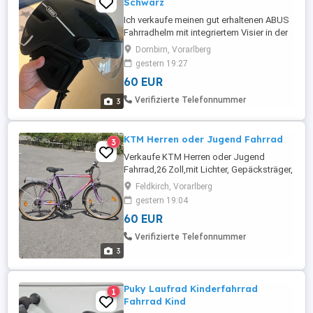
Schwarz
Ich verkaufe meinen gut erhaltenen ABUS
Fahrradhelm mit integriertem Visier in der
Farbe Schwarz. Der Helm wurde nur
Dornbirn, Vorarlberg
gelegentlich genutzt und befindet sich in
gestern 19:27
einem guten gebrauchten Zustand. Er
60 EUR
weist lediglich leichte, normale
Gebrauchsspuren auf, die die Funktion
Verifizierte Telefonnummer
3
nicht beeinträchtigen. Das klappbare ...
KTM Herren oder Jugend Fahrrad
3
Verkaufe KTM Herren oder Jugend
Fahrrad,26 Zoll,mit Lichter, Gepäcksträger,
21 Gangschaltung,wie neu.
Feldkirch, Vorarlberg
gestern 19:04
60 EUR
Verifizierte Telefonnummer
3
Puky Laufrad Kinderfahrrad
1
Fahrrad Kind