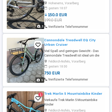
Hohenems, Vorarlberg
gestern 18:07
150.0 EUR
199.0 EUR
3
Verifizierte Telefonnummer
Cannondale Treadwell EQ City
Urban Cruiser
Viel Spaß und geringes Gewicht - Das
Cannondale Treadwell ist ideal um die
Nachbarschaft unsicher zu machen, für
Feldkirch-Nofels, Vorarlberg
Erledigungen oder einfach Touren zum
gestern 18:00
Spaß. Es ist komfortabel, verspielt und
750 EUR
vor allem einfach zu nutzen. Ein
leistungsfähiges, gut gemachtes Rad und
Verifizierte Telefonnummer
5
eine Hommage an die fetzigen Bikes von
...
Trek Marlin 5 Mountainbike Kinder
1
Verkaufe Trek Marlin 5 Mountainbike
Kinder
Feldkirch-Nofels, Vorarlberg