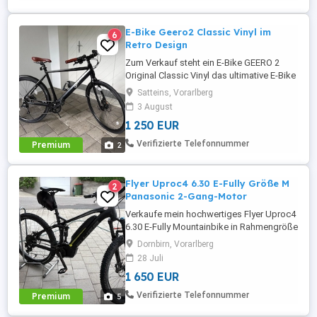
E-Bike Geero2 Classic Vinyl im
6
Retro Design
Zum Verkauf steht ein E-Bike GEERO 2
Original Classic Vinyl das ultimative E-Bike
im Retro Design in neuwertigem Zustand
Satteins, Vorarlberg
Wenig Kilometer kaum gefahren Akku in
3 August
Top-Zustand Rahmengröße: 54 cm
1 250 EUR
(geeignet für eine Körpergröße von ca.
170 185 cm) Neupreis: 2370 Verkaufspreis
Verifizierte Telefonnummer
Premium
2
1250 Originalrechnung ...
Flyer Uproc4 6.30 E-Fully Größe M
2
Panasonic 2-Gang-Motor
Verkaufe mein hochwertiges Flyer Uproc4
6.30 E-Fully Mountainbike in Rahmengröße
M. Das Fahrrad wurde im August 2018
Dornbirn, Vorarlberg
gekauft und hatte einen damaligen
28 Juli
Neupreis von 5.400 . Der aktuelle
1 650 EUR
Kilometerstand beträgt rund 8.800 km.
Das Fahrrad ist technisch in ordentlichem
Verifizierte Telefonnummer
Premium
5
und fahrbereitem Zustand. Motor, Akku, ...