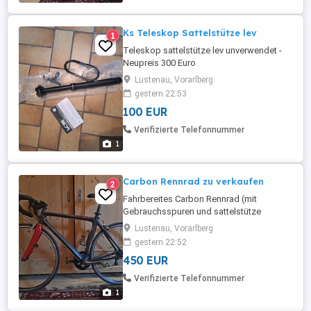
Ks Teleskop Sattelstütze lev
1
Teleskop sattelstütze lev unverwendet -
Neupreis 300 Euro
Lustenau, Vorarlberg
gestern 22:53
100 EUR
Verifizierte Telefonnummer
1
Carbon Rennrad zu verkaufen
2
Fahrbereites Carbon Rennrad (mit
Gebrauchsspuren und sattelstütze
klemmt). Lässt sich wunderbar fahren!
Lustenau, Vorarlberg
Rahmengrösse M
gestern 22:52
450 EUR
Verifizierte Telefonnummer
1