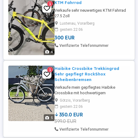
KTM Fahrrad
1
Verkaufe sehr neuwertiges KTM Fahrrad
27.5 Zoll
Lustenau, Vorarlberg
gestern 22:06
300 EUR
Verifizierte Telefonnummer
4
Haibike Crossbike Trekkingrad
1
Sehr gepflegt RockShox
Scheibenbremsen
Verkaufe mein gepflegtes Haibike
Crossbike mit hochwertigem
Aluminiumrahmen, RockShox-Federgabel
Götzis, Vorarlberg
und Scheibenbremsen. Das Fahrrad
gestern 22:06
wurde ausschließlich für den Arbeitsweg,
350.0 EUR
Freizeitfahrten und Touren genutzt. Kein
5
399.0 EUR
Geländeeinsatz, keine Sprünge und keine
Rennen. Entsprechend befindet es sich in
Verifizierte Telefonnummer
einem sehr ...