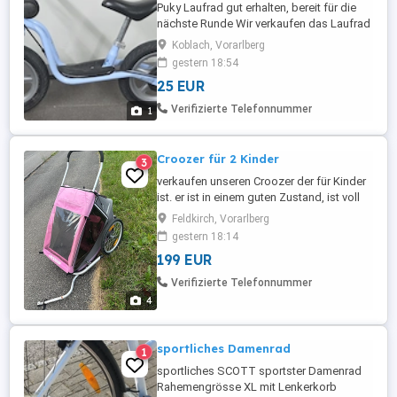
Puky Laufrad gut erhalten, bereit für die
nächste Runde Wir verkaufen das Laufrad
unseres Sohnes, da er inzwischen auf ein
Koblach, Vorarlberg
größeres Rad umgestiegen ist. Das
gestern 18:54
Laufrad von Puky ist in einem guten,
25 EUR
gebrauchten Zustand und wurde immer
pfleglich behandelt. Es weist die üblichen
Verifizierte Telefonnummer
1
Gebrauchsspuren wie kleine ...
Croozer für 2 Kinder
3
verkaufen unseren Croozer der für Kinder
ist. er ist in einem guten Zustand, ist voll
funktionsfähig. keine Risse und Löcher,
Feldkirch, Vorarlberg
immer im. Fahrradraum gelagert. solange
gestern 18:14
die Anzeige online gestellt ist, ist es
199 EUR
verfügbar. bei Bedarf und Interesse
einfach melden. Danke
Verifizierte Telefonnummer
4
sportliches Damenrad
1
sportliches SCOTT sportster Damenrad
Rahemengrösse XL mit Lenkerkorb