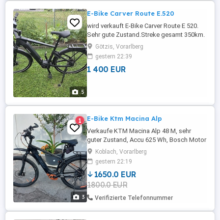
E-Bike Carver Route E.520
wird verkauft E-Bike Carver Route E 520.
Sehr gute Zustand.Streke gesamt 350km.
Motor:Bosch Performance Line CX, 85Nm,
Götzis, Vorarlberg
250 Watt Akku:Bosch PowerTube 625Wh,
gestern 22:39
horizontal Akkukapazität in Wh:625.
1 400 EUR
5
E-Bike Ktm Macina Alp
1
Verkaufe KTM Macina Alp 48 M, sehr
guter Zustand, Accu 625 Wh, Bosch Motor
85 Nm, Km 4665
Koblach, Vorarlberg
gestern 22:19
1650.0 EUR
1800.0 EUR
3
Verifizierte Telefonnummer