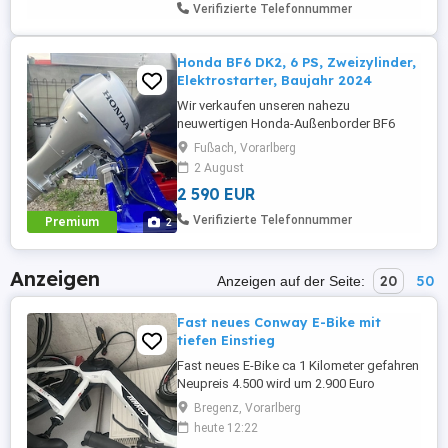
Verifizierte Telefonnummer
Honda BF6 DK2, 6 PS, Zweizylinder,
Elektrostarter, Baujahr 2024
Wir verkaufen unseren nahezu
neuwertigen Honda-Außenborder BF6
DK2. Der Motor wurde 2024 angeschafft
Fußach, Vorarlberg
und hat nur etwa 20 Betriebsstunden.
2 August
Durch den Elektrostarter lässt er sich
2 590 EUR
bequem und ohne Kraftaufwand starten.
Ein Ziehen am Starterseil ist nicht
Verifizierte Telefonnummer
Premium
2
erforderlich. Der 4-Takt-
Zweizylindermotor läuft ...
Anzeigen
20
50
Anzeigen auf der Seite:
Fast neues Conway E-Bike mit
tiefen Einstieg
Fast neues E-Bike ca 1 Kilometer gefahren
Neupreis 4.500 wird um 2.900 Euro
verkauft.
Bregenz, Vorarlberg
heute 12:22