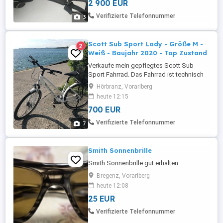
2 900 EUR
Verifizierte Telefonnummer
3
Scott Sub Sport Lady - Größe M -
2
Weiß - Baujahr 2020 - Top Zustand
Verkaufe mein gepflegtes Scott Sub
Sport Fahrrad. Das Fahrrad ist technisch
einwandfrei und befindet sich in einem
Hörbranz, Vorarlberg
guten Zustand. Es wurde regelmäßig
heute 12:15
gepflegt und eignet sich ideal für Alltag
700 EUR
und Freizeit. Details: Marke: Scott Modell:
Sub Sport 20 Lady Baujahr: 2020
Verifizierte Telefonnummer
7
Rahmengröße: M Farbe: Weiß Kein ...
Smith Sonnenbrille
Smith Sonnenbrille gut erhalten
Bregenz, Vorarlberg
heute 12:08
25 EUR
Verifizierte Telefonnummer