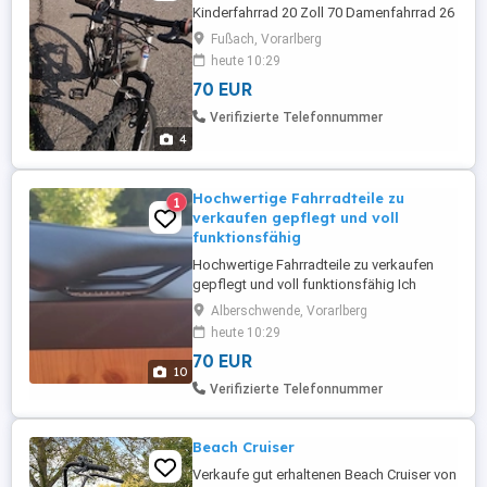
Kinderfahrrad 20 Zoll 70 Damenfahrrad 26
Zoll 80
Fußach, Vorarlberg
heute 10:29
70 EUR
Verifizierte Telefonnummer
4
Hochwertige Fahrradteile zu
1
verkaufen gepflegt und voll
funktionsfähig
Hochwertige Fahrradteile zu verkaufen
gepflegt und voll funktionsfähig Ich
verkaufe verschiedene hochwertige
Alberschwende, Vorarlberg
Fahrradteile, die ich nach einem Upgrade
heute 10:29
meines Fahrrads nicht mehr benötige.
70 EUR
Hochwertige Markenkomponenten
10
Ehrliche Beschreibung und Originalfotos
Verifizierte Telefonnummer
Faire Preise Besichtigung nach ...
Beach Cruiser
Verkaufe gut erhaltenen Beach Cruiser von