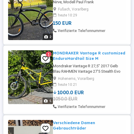
Nirve, Modell Paul Frank
Fußach, Vorarlberg
heute 10:29
150 EUR
Verifizierte Telefonnummer
2
MONDRAKER Vantage R customized
1
EnduroHardtail Size M
Mondraker Vantage R 27,5" 2017 Gelb
Blau RAHMEN Vantage 27'5 Stealth Evo
6061 M-Lite Aluminium Rahmen konifiziert,
Hohenems, Vorarlberg
Forward Geometry, konisch geformtes
heute 10:21
Steuerrohr, BSA-Tretlager, interne
1000.0 EUR
Kabelführung für Teleskopsattelstütze,
1050.0 EUR
Hinterachse 9mm, Schnellspanner GABEL
5
RockShox Sektor Silver 27'5 TK Solo ...
Verifizierte Telefonnummer
Verschiedene Damen
Gebrauchträder