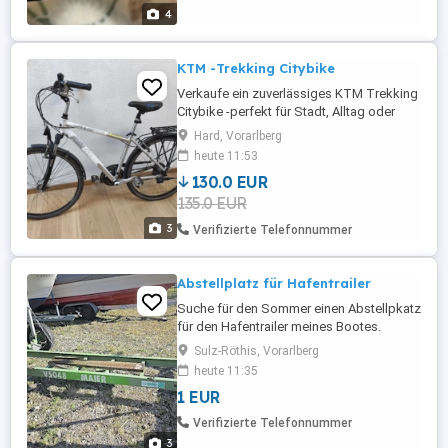
4
KTM -Trekking Citybike
Verkaufe ein zuverlässiges KTM Trekking
Citybike -perfekt für Stadt, Alltag oder
entspannte Touren. Das Rad fährt gut, hat
Hard, Vorarlberg
eine komfortable Federgabel und einen
heute 11:53
gefederten Sattel, der auch längere
130.0 EUR
Fahrten angenehm macht. Ausstattung:
135.0 EUR
Shimano Alivio 21 Gang-Schaltung
Shimano Deore V Brake Bremsen
3
Verifizierte Telefonnummer
Gepäckträger ...
Abstellplatz für Hafentrailer
Suche für den Sommer einen Abstellpkatz
für den Hafentrailer meines Bootes.
Sulz-Röthis, Vorarlberg
heute 11:35
1 EUR
Verifizierte Telefonnummer
3