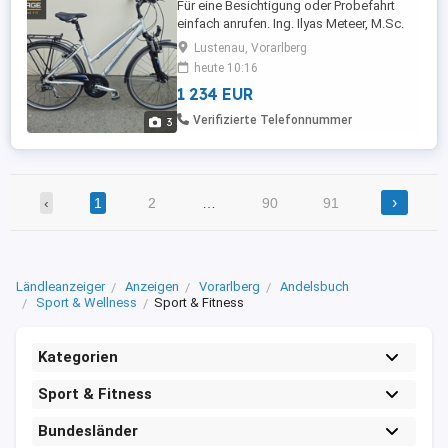
Für eine Besichtigung oder Probefahrt
einfach anrufen. Ing. Ilyas Meteer, M.Sc.
(BIKEGARAGE) Teilenstrasse 5 6890
Lustenau, Vorarlberg
Lustenau auch per Whatsapp
heute 10:16
1 234 EUR
Verifizierte Telefonnummer
3
›
‹
1
2
…
90
91
Ländleanzeiger
Anzeigen
Vorarlberg
Andelsbuch
Sport & Wellness
Sport & Fitness
Kategorien
Sport & Fitness
Bundesländer