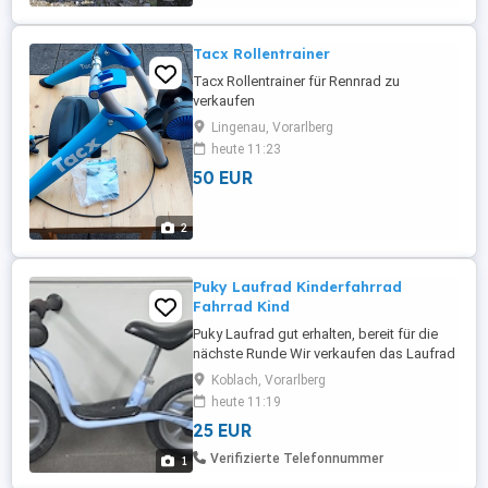
Tacx Rollentrainer
Tacx Rollentrainer für Rennrad zu
verkaufen
Lingenau, Vorarlberg
heute 11:23
50 EUR
2
Puky Laufrad Kinderfahrrad
Fahrrad Kind
Puky Laufrad gut erhalten, bereit für die
nächste Runde Wir verkaufen das Laufrad
unseres Sohnes, da er inzwischen auf ein
Koblach, Vorarlberg
größeres Rad umgestiegen ist. Das
heute 11:19
Laufrad von Puky ist in einem guten,
25 EUR
gebrauchten Zustand und wurde immer
pfleglich behandelt. Es weist die üblichen
Verifizierte Telefonnummer
1
Gebrauchsspuren wie kleine ...