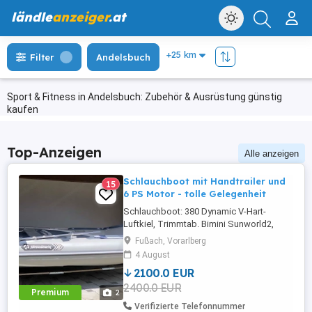
ländle
anzeiger
.at
Filter
Andelsbuch
Sport & Fitness in Andelsbuch: Zubehör & Ausrüstung günstig
kaufen
Top-Anzeigen
Alle anzeigen
Schlauchboot mit Handtrailer und
15
6 PS Motor - tolle Gelegenheit
Schlauchboot: 380 Dynamic V-Hart-
Luftkiel, Trimmtab. Bimini Sunworld2,
Neupreis 2.371,- Handtrailer: Falterbarer
Fußach, Vorarlberg
Bootswagen, Slipwagen, SUPROD TR350-
4 August
L, schwarz-rot. Neupreis 243,- Honda
2100.0 EUR
Außenborder: Honda BF-6AH
2400.0 EUR
Normalschaft 6PS, Motorflosse,
Premium
2
Benzintank 12 Liter. Neupreis 1.695,- Alles
Verifizierte Telefonnummer
zusammen: ...