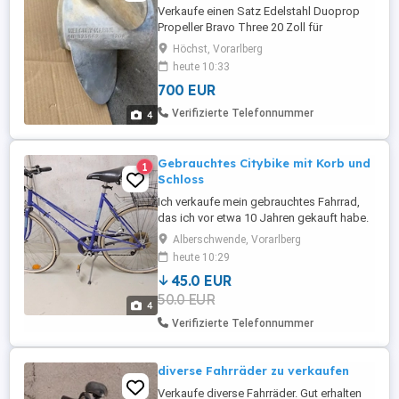
Verkaufe einen Satz Edelstahl Duoprop
Propeller Bravo Three 20 Zoll für
Mercruiser in sehr gutem Zustand. Keine
Höchst, Vorarlberg
Grundberührung oder Beschädigungen.
heute 10:33
Waren für mich zu klein deshalb der
700 EUR
Verkauf ! Abholung in Vorarlberg 6973
Höchst
Verifizierte Telefonnummer
4
Gebrauchtes Citybike mit Korb und
1
Schloss
Ich verkaufe mein gebrauchtes Fahrrad,
das ich vor etwa 10 Jahren gekauft habe.
Es wurde insgesamt eher selten gefahren
Alberschwende, Vorarlberg
und ist ideal für den Alltag, zum Einkaufen
heute 10:29
oder für Fahrten in der Stadt. Ausstattung:
45.0 EUR
7-Gang-Schaltung Praktischer
50.0 EUR
Einkaufskorb Schloss inklusive
4
Bequemes Citybike für kurze bis ...
Verifizierte Telefonnummer
diverse Fahrräder zu verkaufen
Verkaufe diverse Fahrräder. Gut erhalten