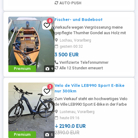
AUTO-PUSH
Fischer- und Badeboot
8
Verkaufe wegen Vergrösserung meine
gepflegte Thurnher Gondel aus Holz mit
Bodenseezulassung. Das klassische Boot
Lochau, Vorarlberg
überzeugt durch seine hochwertige
gestern 00:32
Holzverarbeitung und den
3 500 EUR
charakteristischen Look. Boot: Länge:
5,35 mtr. Breite: 1,60 mtr. Baujahr: 1983
Verifizierte Telefonnummer
Motor: Honda BF-20DK2 Langschaft 20
Alle 12 Stunden erneuert
Premium
9
PS mit ...
Velo de Ville LEB990 Sport E-Bike
3
nur 300km
Zum Verkauf steht ein hochwertiges Velo
de Ville LEB990 Sport E-Bike in der Farbe
Night Blue Matt Black. Daten: * Hersteller:
Lustenau, Vorarlberg
Velo de Ville * Modell: LEB990 Sport *
heute 09:16
Motor: Bosch Performance Line CX *
2190.0 EUR
Akku: Bosch PowerTube 625 Wh *
2390.0 EUR
Rahmengröße: L * Farbe: Night Blue Matt
Premium
5
Black * Erstzulassung Kauf: ...