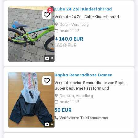
Cube 24 Zoll Kinderfahrrad
2
Verkaufe 24 Zoll Cube Kinderfahrrad
Doren, Vorarlberg
heute 11:15
140.0 EUR
160.0 EUR
8
Rapha Rennradhose Damen
Verkaufe meine Rennradhose von Rapha.
Super bequeme Passform und
Sitzpolster. Laut Angabe Größe XS aber
Dornbirn, Vorarlberg
passt auch bei Größe S (160cm). Kann
heute 11:15
gerne auch vor Ort anprobiert werden.
50 EUR
Privatverkauf, kein Umtausch, keine
Garantie. Bei Versand trägt der Käufer die
Verifizierte Telefonnummer
Käuferin die Versandkosten.
4