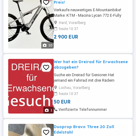
Preis!
Verkaufe neuwertiges E-Mountainbike!
Marke: KTM - Macina Lycan 772 E-Fully
27,5 Größe: 43 cm M Farbe: silber
Hard, Vorarlberg
Schaltung: Shimano Deore M5100-11
heute 10:37
Motor: Bosch Performance CX AKKU:
2 900 EUR
Bosch Power 750 Wh Display: Bosch LED
Remote Sattel: Vario absenkbare
10
Sattelstütze Zusätzlich: gratis
abnehmbarer Gebäcksträger ...
Wer hat ein Dreirad für Erwachsene
abzugeben?
Suche ein Dreirad für Senioren Hat
jemand ein Fahrrad mit drei Rädern
rumstehen welches nicht verwendet wird?
Lochau, Vorarlberg
Danke im Voraus für Ihre Nachricht
heute 10:37
50 EUR
Verifizierte Telefonnummer
1
Duoprop Bravo Three 20 Zoll
Edelstahl