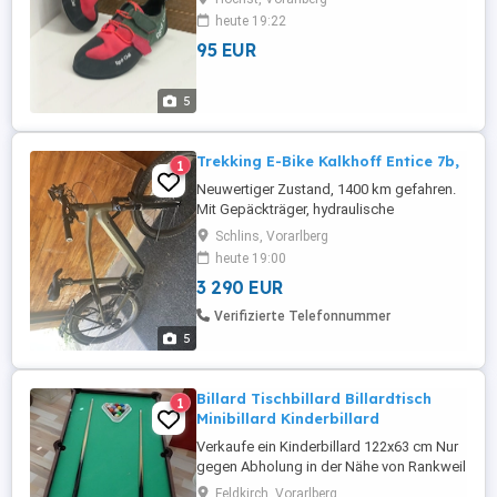
Geeignet für: Damen und Herren Sportart:
heute 19:22
Alpinklettern, Bouldern, Sportklettern
95 EUR
Kletteranspruch: ambitionierte Kletterer
Vorspannung: mittlere Vorspannung
Downturn: mit Downturn Asymmetrie: ...
5
Trekking E-Bike Kalkhoff Entice 7b,
1
Neuwertiger Zustand, 1400 km gefahren.
Mit Gepäckträger, hydraulische
Scheibenbremsen, 750 Watt Akku usw.
Schlins, Vorarlberg
Farbe Grün. Neupreis 6000
heute 19:00
3 290 EUR
Verifizierte Telefonnummer
5
Billard Tischbillard Billardtisch
1
Minibillard Kinderbillard
Verkaufe ein Kinderbillard 122x63 cm Nur
gegen Abholung in der Nähe von Rankweil
in Dafins
Feldkirch, Vorarlberg