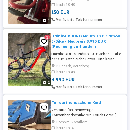
heute 18:48
150 EUR
Verifizierte Telefonnummer
1
Haibike XDURO Nduro 10.0 Carbon
1
E-Bike - Neupreis 8.990 EUR
(Rechnung vorhanden)
Haibike XDURO Nduro 10.0 Carbon E-Bike
genaue Daten siehe Fotos. Bitte keine
Tauschangebote anbieten!
Bludesch, Vorarlberg
heute 18:48
4 990 EUR
2
Verifizierte Telefonnummer
Torwarthandschuhe Kind
Verkaufe fast neuwertige
Torwarthandschuhe pro Touch Force (
Neupreis 35,- ). Größe 5.
Dornbirn, Vorarlberg
heute 18:37