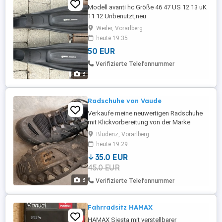
Modell avanti hc Größe 46 47 US 12 13 uK
11 12 Unbenutzt,neu
Weiler, Vorarlberg
heute 19:35
50 EUR
Verifizierte Telefonnummer
3
Radschuhe von Vaude
Verkaufe meine neuwertigen Radschuhe
mit Klickvorbereitung von der Marke
Vaude Grösse 41. Neupreis 185 Euro.
Bludenz, Vorarlberg
heute 19:29
35.0 EUR
45.0 EUR
3
Verifizierte Telefonnummer
Fahrradsitz HAMAX
HAMAX Siesta mit verstellbarer