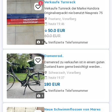
Verkaufe Turnreck
1
Verkaufe Turnreck der Marke Hundora
Originalverpackt nie benutzt Neupreis 75
Tel. Nr. 0664 2270975
Frastanz, Vorarlberg
heute 19:46
50.0 EUR
60.0 EUR
1
Verifizierte Telefonnummer
Damenrad..
Damenrad zu verkaufen ist in einem guten
Zustand kann gerne besichtigt werden...
Sattel neu un unbenutzt Servie ist hald zu
Schwarzach, Vorarlberg
machen benötig aber nicht viel!
heute 19:37
180 EUR
Verifizierte Telefonnummer
3
Neue Schwimmflossen von Mares