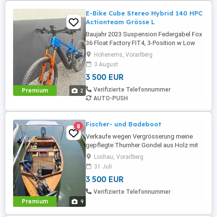
E-Bike Cube Stereo Hybrid 140 HPC
Actionteam Grösse L
Baujahr 2023 Suspension Federgabel Fox
36 Float Factory FIT4, 3-Position w Low
Speed Compression Adjust, Tapered,
Hohenems, Vorarlberg
15x110mm, E-Bike Optimized, 150mm,
3 August
Kashima Coated Dämpfer Fox Float X
3 500 EUR
Factory, 205x60mm (27.5: 185x55mm),
Adjustable LSC w 2-Pos. Lever, Trunnion
Verifizierte Telefonnummer
Premium
2
Mount, Kashima Coated Dämpfer
AUTO-PUSH
Hardware Top: ...
Fischer- und Badeboot
8
Verkaufe wegen Vergrösserung meine
gepflegte Thurnher Gondel aus Holz mit
Bodenseezulassung. Das klassische Boot
Lochau, Vorarlberg
überzeugt durch seine hochwertige
31 Juli
Holzverarbeitung und den
3 500 EUR
charakteristischen Look. Boot: Länge:
5,35 mtr. Breite: 1,60 mtr. Baujahr: 1983
Verifizierte Telefonnummer
Motor: Honda BF-20DK2 Langschaft 20
Premium
9
PS mit ...