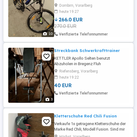
Dornbirn, Vorarlberg
heute 19:27
266.0 EUR
270.0 EUR
10
Verifizierte Telefonnummer
Streckbank Schwerkrafttrainer
KETTLER Apollo Selten benutzt
Abzuholen in Bregenz Fluh
Riefensberg, Vorarlberg
heute 19:22
40 EUR
Verifizierte Telefonnummer
3
Kletterschuhe Red Chili Fusion
Verkaufe 1x getragene Kletterschuhe der
Marke Red Chili, Modell Fusion. Sind mir
leider zu klein. Neupreis waren 125
Höchst, Vorarlberg