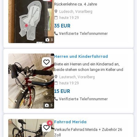
Rückenlehne ca. 4 Jahre
Ludesch, Vorarlberg
heute 19:29
35 EUR
Verifizierte Telefonnummer
3
Herren und Kinderfahrrad
Biete ein Herren und ein Kinderrad an,
beide stehen schon lange im Keller und
sollten aufgearbeitet werden. Preis für
Lauterach, Vorarlberg
beide.
heute 19:29
15 EUR
Verifizierte Telefonnummer
5
Fahrrad Merida
4
Verkaufe Fahrrad Merida + Zubehör 26
Zoll