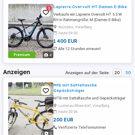
Lapierre Overvolt HT Damen E-Bike
1
Verkaufe ein Lapierre Overvolt HT 5.5 W
RH in Rahmengröße: M (Damen E-Bike)
Nur 1130 Kilometer gefahren. Yamaha
Nüziders, Vorarlberg
Motor, eingebautes Supernove Mini 2
heute 09:00
Licht.
1 400 EUR
Alle 12 Stunden erneuert
Premium
4
Anzeigen
20
50
Anzeigen auf der Seite:
Mtb mit Satteltasche
Gepäcksträger
MTB mit Satteltasche und Gepäcksträger
Lustenau-Rheindorf, Vorarlberg
heute 20:06
200 EUR
Verifizierte Telefonnummer
1