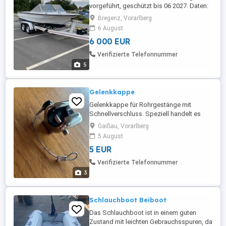
vorgeführt, geschützt bis 06 2027. Daten:
Länge: 5,48m Breite: 2,00m
Bregenz, Vorarlberg
Wasserverdrängung: ca 800kg Motor:
6 August
Volvo Penta AQ130A, 100 Antrieb, 130Ps
6 000 EUR
Treibstofftank ca.: 80l Das Boot wurde
neu aufgebaut. Innenausbau, Boden,
Verifizierte Telefonnummer
Lackierung etc. Motor wurde überholt:
5
Zündung überholt ...
Gelenkkappe
Gelenkkappe für Rohrgestänge mit
Schnellverschluss. Speziell handelt es
sich hier um das Endstück eines
Gaißau, Vorarlberg
Verdeckrohrs, das direkt in das
5 August
Gegenstück (den Decksbeschlag aus
5 EUR
deinem zweiten Bild) greift.
Verifizierte Telefonnummer
3
Schlauchboot Beiboot
Das Schlauchboot ist in einem guten
Zustand mit leichten Gebrauchsspuren, da