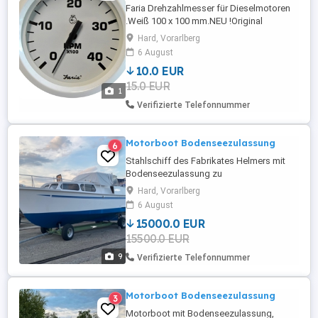
Faria Drehzahlmesser für Dieselmotoren
.Weiß 100 x 100 mm.NEU !Original
verpackt, noch nie verwendet.
Hard, Vorarlberg
6 August
10.0 EUR
15.0 EUR
1
Verifizierte Telefonnummer
Motorboot Bodenseezulassung
6
Stahlschiff des Fabrikates Helmers mit
Bodenseezulassung zu
verkaufen.Date:Länge: 9,30mBreite:
Hard, Vorarlberg
3,00mWasserverdrängung:
6 August
5.500kgZulässige Personenanzahl:
15000.0 EUR
10Treibstoff: DieselMotor: Peugeot
15500.0 EUR
Indenor, 44,13 KW 60 PSDas Boot befindet
sich dem Alter entsprechend in einem
9
Verifizierte Telefonnummer
guten Allgemeinzustand.Über die
vergangenen ...
Motorboot Bodenseezulassung
3
Motorboot mit Bodenseezulassung,