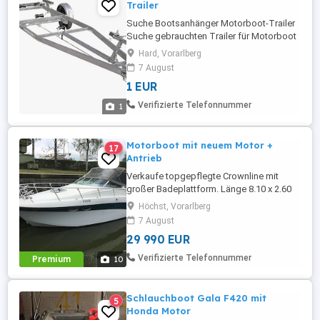
Trailer
Suche Bootsanhänger Motorboot-Trailer
Suche gebrauchten Trailer für Motorboot
(6,5 m Länge, 1,8 m Breite, ca. 500 kg
Hard, Vorarlberg
Gewicht). Gerne auch ältere Modelle.
7 August
Angebote mit Fotos und Preisvorstellung
1 EUR
bitte melden. Danke!
Verifizierte Telefonnummer
1
Motorboot mit neuem Motor +
17
Antrieb
Verkaufe topgepflegte Crownline mit
großer Badeplattform. Länge 8.10 x 2.60
m, Mercruiser V8 5,7L Motor und Antrieb
Höchst, Vorarlberg
Neu (ca. 90 Stunden ) Vorgeführt bis ende
7 August
2027 Neue Batterien, Ladegerät, Pumpen,
29 990 EUR
Unterwasser, Heißwasser Dusche im
ganzen Boot, el. Ankerwinde, WC,
Verifizierte Telefonnummer
Premium
10
Kühlschrank, Kochstelle, Micro, 5
Schlafplätze, ...
Schlauchboot Gala F420 mit
5
Honda Motor