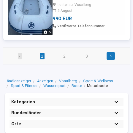
sehr selten verwendet. Der 12 V E- Motor
Lustenau, Vorarlberg
ist keine 10 Stunden gelaufen. Nur
5 August
Selbstabholung oder volle Übernahme
990 EUR
der Transportkosten mit Vorauskasse
(Boot & Fracht). Privatverkauf unter
Verifizierte Telefonnummer
Ausschluss jeglicher Gewährleistung, ...
5
›
‹
1
2
3
Ländleanzeiger
Anzeigen
Vorarlberg
Sport & Wellness
Sport & Fitness
Wassersport
Boote
Motorboote
Kategorien
Bundesländer
Orte