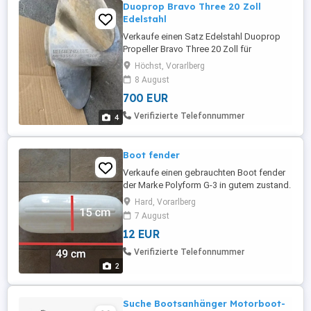
Duoprop Bravo Three 20 Zoll
Edelstahl
Verkaufe einen Satz Edelstahl Duoprop
Propeller Bravo Three 20 Zoll für
Mercruiser in sehr gutem Zustand. Keine
Höchst, Vorarlberg
Grundberührung oder Beschädigungen.
8 August
Waren für mich zu klein deshalb der
700 EUR
Verkauf ! Abholung in Vorarlberg 6973
Höchst
Verifizierte Telefonnummer
4
Boot fender
Verkaufe einen gebrauchten Boot fender
der Marke Polyform G-3 in gutem zustand.
Maße: Höhe 49 cm breite 15cm 12 Euro fix
Hard, Vorarlberg
Preis (Abgabe nur vor Ort und gegen
7 August
Barzahlung)
12 EUR
Verifizierte Telefonnummer
2
Suche Bootsanhänger Motorboot-