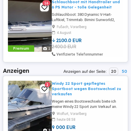
Schlauchboot mit Handtrailer und
16
6 PS Motor - tolle Gelegenheit
Schlauchboot: 380 Dynamic V-Hart-
Luftkiel, Trimmtab. Bimini Sunworld2,
Neupreis 2.371,- Handtrailer: Falterbarer
Fußach, Vorarlberg
Bootswagen, Slipwagen, SUPROD TR350-
4 August
L, schwarz-rot. Neupreis 243,- Honda
2100.0 EUR
Außenborder: Honda BF-6AH
2400.0 EUR
Normalschaft 6PS, Motorflosse,
Premium
2
Benzintank 12 Liter. Neupreis 1.695,- Alles
Verifizierte Telefonnummer
zusammen: ...
Anzeigen
20
50
Anzeigen auf der Seite:
Windy 22 Sport gepflegtes
2
Sportboot wegen Bootswechsel zu
verkaufen
Wegen eines Bootswechsels biete ich
meine Windy 22 Sport zum Verkauf an.
Das Boot befindet sich in einem guten,
Wolfurt, Vorarlberg
gepflegten Zustand, wurde regelmäßig
heute 08:58
gewartet und der Motor läuft einwandfrei.
9 000 EUR
Die Vorführung ist gültig bis 23.06.2029.
9