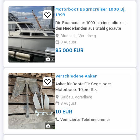
Motorboot Boarncruiser 1000 Bj.
1999
Die Boarncruiser 1000 ist eine solide, in
den Niederlanden aus Stahl gebaute
Motorjacht mit 10,10m Länge, ideal für
Bludesch, Vorarlberg
Familien. Sie zeichnet sich durch ein
8 August
geräumiges Achterdeck, ein stabiles
85 000 EUR
Fahrverhalten, Bug-Heckstrahlruder und
eine komfortable Kabine für 2-4 Personen
2
aus. Länge über alles: 10,10m Breite ...
Verschiedene Anker
Anker für Boote Für Segel oder.
Motorboote 10 pro Stk.
Gaißau, Vorarlberg
8 August
10 EUR
Verifizierte Telefonnummer
1