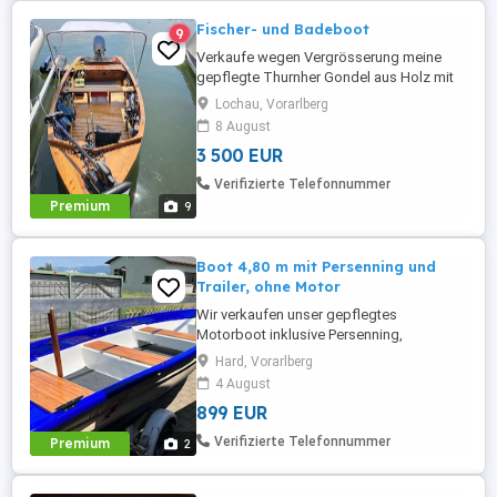
Fischer- und Badeboot
9
Verkaufe wegen Vergrösserung meine
gepflegte Thurnher Gondel aus Holz mit
Bodenseezulassung. Das klassische Boot
Lochau, Vorarlberg
überzeugt durch seine hochwertige
8 August
Holzverarbeitung und den
3 500 EUR
charakteristischen Look. Boot: Länge:
5,35 mtr. Breite: 1,60 mtr. Baujahr: 1983
Verifizierte Telefonnummer
Motor: Honda BF-20DK2 Langschaft 20
Premium
9
PS mit ...
Boot 4,80 m mit Persenning und
Trailer, ohne Motor
Wir verkaufen unser gepflegtes
Motorboot inklusive Persenning,
Bootstrailer und Zubehör. Der
Hard, Vorarlberg
Außenborder wird separat angeboten und
4 August
ist nicht Bestandteil dieses Angebots. Das
899 EUR
Boot wurde zuletzt am Bodensee genutzt.
Es eignet sich für entspannte Ausfahrten,
Verifizierte Telefonnummer
Premium
2
zum Angeln oder als Einsteigerboot.
Durch ...