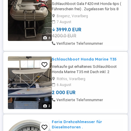
Schlauchboot Gala F420 mit Honda 6ps (
Führerschein frei) . Zugelassen für bis 8
Personen (1000 kg) Motor bis 40 PS
Bregenz, Vorarlberg
möglich . Zu verkaufen mit viel Zubehör.
7 August
Standort Lustenau
3999.0 EUR
4200.0 EUR
6
Verifizierte Telefonnummer
Schlauchboot Honda Marine T35
Verkaufe gut erhaltenes Schlauchboot
Honda Marine T35 mit Dach inkl. 2
Motoren: Elektromotor 24V 800W und
Röthis, Vorarlberg
4takt Motor Honda 15 PS.
6 August
2 000 EUR
Verifizierte Telefonnummer
2
Faria Drehzahlmesser für
Dieselmotoren .