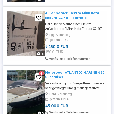
Der Verkauf erfolgt inklusive Trailer und
ohne Liegeplatz. Technische ...
Außenborder Elektro Minn Kota
Endura C2 40 + Batterie
Hallo, ich verkaufe einen Elektro
Außenborder "Minn Kota Endura C2 40"
mit einer 120 Ah Batterie dazu. Motor und
Egg, Vorarlberg
Batterie sind in einem guten Zustand.
gestern 21:59
Motor wurde nur im Süßwasser-See
130.0 EUR
verwendet.
150.0 EUR
5
Verifizierte Telefonnummer
Motorboot ATLANTIC MARINE 690
4
Suncruiser
Verkaufe aufgrund Vergrößerung unsere
sehr gepflegte und gut ausgestattete
Atlantic Marine 690. Das Boot verfügt über
Hard, Vorarlberg
eine großzügige Schlupfkabine, die für
gestern 10:14
Übernachtungen ausreichend ist und auch
45 000 EUR
über genügend Stauraum verfügt. Viel
Stauraum ist auch unter der hinteren
Verifizierte Telefonnummer
9