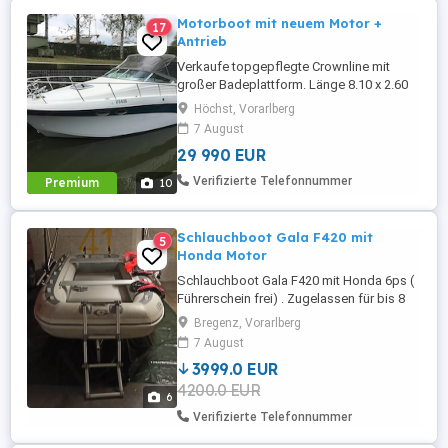
Motorboot mit neuem Motor +
17
Antrieb
Verkaufe topgepflegte Crownline mit
großer Badeplattform. Länge 8.10 x 2.60
m, Mercruiser V8 5,7L Motor und Antrieb
Höchst, Vorarlberg
Neu (ca. 90 Stunden ) Vorgeführt bis ende
7 August
2027 Neue Batterien, Ladegerät, Pumpen,
29 990 EUR
Unterwasser, Heißwasser Dusche im
ganzen Boot, el. Ankerwinde, WC,
Verifizierte Telefonnummer
Premium
10
Kühlschrank, Kochstelle, Micro, 5
Schlafplätze, ...
Schlauchboot Gala F420 mit
5
Honda Motor
Schlauchboot Gala F420 mit Honda 6ps (
Führerschein frei) . Zugelassen für bis 8
Personen (1000 kg) Motor bis 40 PS
Bregenz, Vorarlberg
möglich . Zu verkaufen mit viel Zubehör.
7 August
Standort Lustenau
3999.0 EUR
4200.0 EUR
6
Verifizierte Telefonnummer