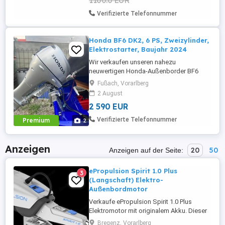
1100.0 EUR
Handhabung. * Leistungsstarker ...
Verifizierte Telefonnummer
Honda BF6 DK2, 6 PS, Zweizylinder,
Elektrostarter, Baujahr 2024
Wir verkaufen unseren nahezu
neuwertigen Honda-Außenborder BF6
DK2. Der Motor wurde 2024 angeschafft
Fußach, Vorarlberg
und hat nur etwa 20 Betriebsstunden.
2 August
Durch den Elektrostarter lässt er sich
2 590 EUR
bequem und ohne Kraftaufwand starten.
Ein Ziehen am Starterseil ist nicht
Verifizierte Telefonnummer
Premium
2
erforderlich. Der 4-Takt-
Zweizylindermotor läuft ...
Anzeigen
20
50
Anzeigen auf der Seite:
ePropulsion Spirit 1.0 Plus
3
(Langschaft) Elektro-
Außenbordmotor
Verkaufe ePropulsion Spirit 1.0 Plus
Elektromotor mit originalem Akku. Dieser
Außenbordmotor ist ideal für kleine
Bregenz, Vorarlberg