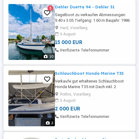
Dehler Duetta 94 - Dehler 31
5
Segelboot zu verkaufen Abmessungen:
9.40 x 3.05 Tiefgang: 1.60 m Baujahr: 1986
Rumpfmaterial: GFK Segelfläche: 53 m2
Hard, Vorarlberg
Großsegel, Genua, Sturmfock, Spinnaker
6 August
Motor: Yanmar 2 GM 20, Innenbord (13,23
15 000 EUR
kw), Diesel, ca. 820 Betriebsstunden
Prüfungen: Mai 2025 (neu),
Verifizierte Telefonnummer
Bodenseezulassung Toilette, Autopilot, ...
10
Schlauchboot Honda Marine T35
Verkaufe gut erhaltenes Schlauchboot
Honda Marine T35 mit Dach inkl. 2
Motoren: Elektromotor 24V 800W und
Röthis, Vorarlberg
4takt Motor Honda 15 PS.
6 August
2 000 EUR
Verifizierte Telefonnummer
2