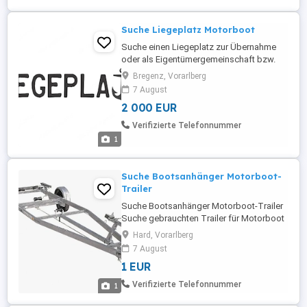
Suche Liegeplatz Motorboot
Suche einen Liegeplatz zur Übernahme
oder als Eigentümergemeinschaft bzw.
Saisonliegeplatz. Gerne alles anbieten
Bregenz, Vorarlberg
auch außergewöhnliche Möglichkeiten.
7 August
Eventuell auch in Kombination mit einer
2 000 EUR
Bootsübernahme. Pünktliche und
zuverlässige Zahlung ist
Verifizierte Telefonnummer
selbstverständlich.
1
Suche Bootsanhänger Motorboot-
Trailer
Suche Bootsanhänger Motorboot-Trailer
Suche gebrauchten Trailer für Motorboot
(6,5 m Länge, 1,8 m Breite, ca. 500 kg
Hard, Vorarlberg
Gewicht). Gerne auch ältere Modelle.
7 August
Angebote mit Fotos und Preisvorstellung
1 EUR
bitte melden. Danke!
Verifizierte Telefonnummer
1