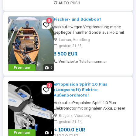
AUTO-PUSH
Fischer- und Badeboot
8
Verkaufe wegen Vergrösserung meine
gepflegte Thurnher Gondel aus Holz mit
Bodenseezulassung. Das klassische Boot
Lochau, Vorarlberg
überzeugt durch seine hochwertige
gestern 21:38
Holzverarbeitung und den
3 500 EUR
charakteristischen Look. Boot: Länge:
5,35 mtr. Breite: 1,60 mtr. Baujahr: 1983
Verifizierte Telefonnummer
Motor: Honda BF-20DK2 Langschaft 20
Premium
9
PS mit ...
ePropulsion Spirit 1.0 Plus
3
(Langschaft) Elektro-
Außenbordmotor
Verkaufe ePropulsion Spirit 1.0 Plus
Elektromotor mit originalem Akku. Dieser
Außenbordmotor ist ideal für kleine
Bregenz, Vorarlberg
Boote, Schlauchboote oder Segelboote
gestern 21:54
und bietet eine umweltfreundliche und
1000.0 EUR
leise Alternative zu Benzinmotoren. Er ist
Premium
1
bekannt für seine Effizienz und einfache