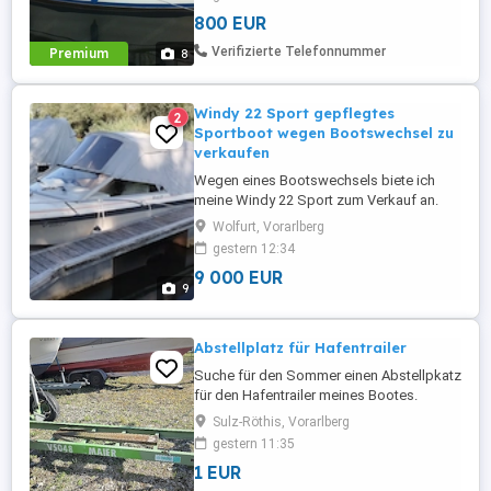
wenn Boot bis Ende August am
800 EUR
Abstellplatz abgeholt wird. Motor
Innenborder 7 PS starre Welle einwandfrei,
Verifizierte Telefonnummer
Premium
8
Binnenrigg Vorsegel Rollrefff und Spi,
grosse gute ...
Windy 22 Sport gepflegtes
2
Sportboot wegen Bootswechsel zu
verkaufen
Wegen eines Bootswechsels biete ich
meine Windy 22 Sport zum Verkauf an.
Das Boot befindet sich in einem guten,
Wolfurt, Vorarlberg
gepflegten Zustand, wurde regelmäßig
gestern 12:34
gewartet und der Motor läuft einwandfrei.
9 000 EUR
Die Vorführung ist gültig bis 23.06.2029.
9
Der Verkauf erfolgt inklusive Trailer und
ohne Liegeplatz. Technische ...
Abstellplatz für Hafentrailer
Suche für den Sommer einen Abstellpkatz
für den Hafentrailer meines Bootes.
Sulz-Röthis, Vorarlberg
gestern 11:35
1 EUR