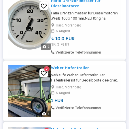
Faria Drehzahlmesser für
Dieselmotoren .
Faria Drehzahlmesser für Dieselmotoren
.Weiß 100 x 100 mm.NEU !Original
verpackt, noch nie verwendet.
Hard, Vorarlberg
6 August
10.0 EUR
15.0 EUR
1
Verifizierte Telefonnummer
Weber Hafentrailer
2
Verkaufe Weber Hafentreiler Der
Hafentreiler ist für Segelboote geeignet.
Die Auflagen sind verstellbar für eine
Hard, Vorarlberg
ideale Anpassung an das jeweilige
6 August
Segelboot. Die Verwendung des Trailers
1 EUR
ist als Hafentrailer gesacht - keine
Straßenzulassung. Bei Fragen stehe ich
Verifizierte Telefonnummer
sehr gerne zur Verfügung. Besichtigung ...
4