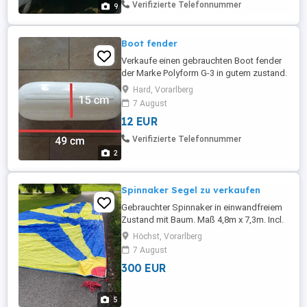
Stauraum ist auch unter der hinteren
Verifizierte Telefonnummer
9
Sitzbank. Gefahren wurde ausschließlich
...
Boot fender
Verkaufe einen gebrauchten Boot fender
der Marke Polyform G-3 in gutem zustand.
Maße: Höhe 49 cm breite 15cm 12 Euro fix
Hard, Vorarlberg
Preis (Abgabe nur vor Ort und gegen
7 August
Barzahlung)
12 EUR
Verifizierte Telefonnummer
2
Spinnaker Segel zu verkaufen
Gebrauchter Spinnaker in einwandfreiem
Zustand mit Baum. Maß 4,8m x 7,3m. Incl.
neue Leinen + Spibaum Dm 40mm x 2,6m
Höchst, Vorarlberg
Länge
7 August
300 EUR
5