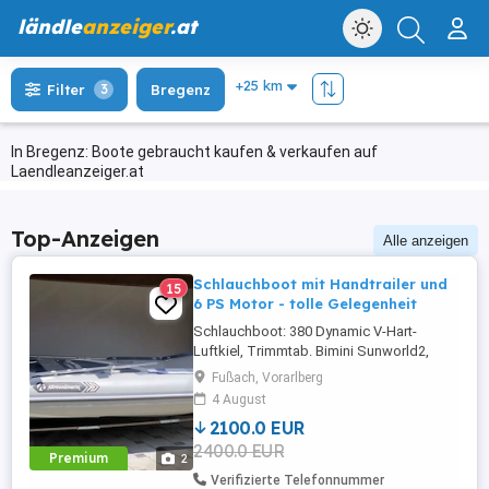
ländle
anzeiger
.at
Filter
3
Bregenz
In Bregenz: Boote gebraucht kaufen & verkaufen auf
Laendleanzeiger.at
Top-Anzeigen
Alle anzeigen
Schlauchboot mit Handtrailer und
15
6 PS Motor - tolle Gelegenheit
Schlauchboot: 380 Dynamic V-Hart-
Luftkiel, Trimmtab. Bimini Sunworld2,
Neupreis 2.371,- Handtrailer: Falterbarer
Fußach, Vorarlberg
Bootswagen, Slipwagen, SUPROD TR350-
4 August
L, schwarz-rot. Neupreis 243,- Honda
2100.0 EUR
Außenborder: Honda BF-6AH
2400.0 EUR
Normalschaft 6PS, Motorflosse,
Premium
2
Benzintank 12 Liter. Neupreis 1.695,- Alles
Verifizierte Telefonnummer
zusammen: ...