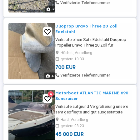
Verifizierte Telefonnummer
3
Duoprop Bravo Three 20 Zoll
Edelstahl
Verkaufe einen Satz Edelstahl Duoprop
Propeller Bravo Three 20 Zoll für
Mercruiser in sehr gutem Zustand. Keine
Höchst, Vorarlberg
Grundberührung oder Beschädigungen.
gestern 10:33
Waren für mich zu klein deshalb der
700 EUR
Verkauf ! Abholung in Vorarlberg 6973
Höchst
Verifizierte Telefonnummer
4
Motorboot ATLANTIC MARINE 690
4
Suncruiser
Verkaufe aufgrund Vergrößerung unsere
sehr gepflegte und gut ausgestattete
Atlantic Marine 690. Das Boot verfügt über
Hard, Vorarlberg
eine großzügige Schlupfkabine, die für
gestern 08:23
Übernachtungen ausreichend ist und auch
45 000 EUR
über genügend Stauraum verfügt. Viel