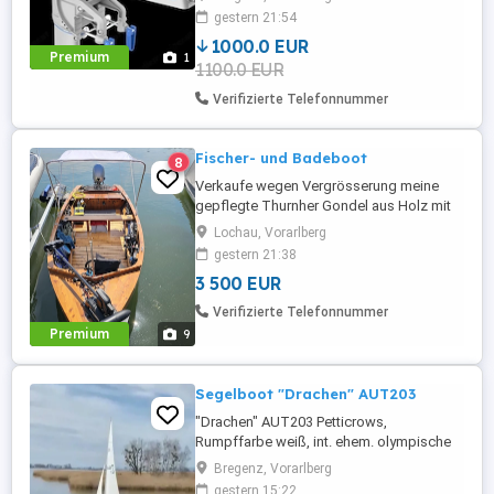
Boote, Schlauchboote oder Segelboote
gestern 21:54
und bietet eine umweltfreundliche und
1000.0 EUR
leise Alternative zu Benzinmotoren. Er ist
Premium
1
1100.0 EUR
bekannt für seine Effizienz und einfache
Handhabung. * Leistungsstarker ...
Verifizierte Telefonnummer
Fischer- und Badeboot
8
Verkaufe wegen Vergrösserung meine
gepflegte Thurnher Gondel aus Holz mit
Bodenseezulassung. Das klassische Boot
Lochau, Vorarlberg
überzeugt durch seine hochwertige
gestern 21:38
Holzverarbeitung und den
3 500 EUR
charakteristischen Look. Boot: Länge:
5,35 mtr. Breite: 1,60 mtr. Baujahr: 1983
Verifizierte Telefonnummer
Motor: Honda BF-20DK2 Langschaft 20
Premium
9
PS mit ...
Segelboot "Drachen" AUT203
"Drachen" AUT203 Petticrows,
Rumpffarbe weiß, int. ehem. olympische
Bootsklasse. Länge üA: 8,95 m Breite üA:
Bregenz, Vorarlberg
1,90 m Tiefgang: 1,20 m Gewicht
gestern 15:22