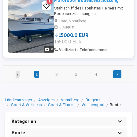
Motorboot Bodenseezulassung
6
Stahlschiff des Fabrikates Helmers mit
Bodenseezulassung zu
verkaufen.Date:Länge: 9,30mBreite:
Hard, Vorarlberg
3,00mWasserverdrängung:
6 August
5.500kgZulässige Personenanzahl:
15000.0 EUR
10Treibstoff: DieselMotor: Peugeot
15500.0 EUR
Indenor, 44,13 KW 60 PSDas Boot befindet
sich dem Alter entsprechend in einem
9
Verifizierte Telefonnummer
guten Allgemeinzustand.Über die
vergangenen ...
›
‹
1
2
3
4
Ländleanzeiger
Anzeigen
Vorarlberg
Bregenz
Sport & Wellness
Sport & Fitness
Wassersport
Boote
Kategorien
Boote