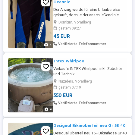
Oceanic
Der Anzug wurde für eine Urlaubsreise
gekauft, doch leider anschließend nie
mehr verwendet. Er sollte nicht im Kasten
Dornbirn, Vorarlberg
hängen, sondern auf und unter dem
gestern 09:27
Wasser Verwendung finden. Der Anzug ist
45 EUR
in sehr gutem Zustand - Größe M - ca. 170
180 cm Körpergröße Ansicht und Anprobe
Verifizierte Telefonnummer
4
in Dornbirn - bei Kauf nur ...
Intex Whirlpool
Verkaufe INTEX Whirlpool inkl. Zubehör
und Technik
Nüziders, Vorarlberg
gestern 07:19
350 EUR
Verifizierte Telefonnummer
6
Desigual Bikinoberteil neu Gr 38 40
Desigual Oberteil neu 15.- Bikinihose Gr 40