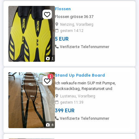
Flossen
Flossen grösse 36 37
Nenzing, Vorarlberg
gestern 14:12
5 EUR
Verifizierte Telefonnummer
1
Stand Up Paddle Board
1
Ich verkaufe mein SUP mit Pumpe,
Rucksackbag, Reparaturset und
Schultergurt. Habs nur zwei mal benutzt,
Lustenau, Vorarlberg
NP EUR 849.
gestern 11:39
399 EUR
Verifizierte Telefonnummer
6