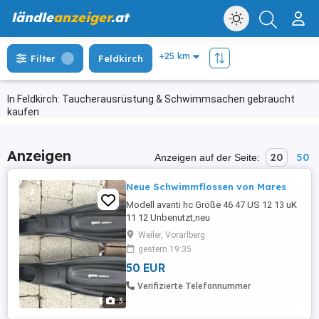
ländle
anzeiger
.at
Filter
Feldkirch
In Feldkirch: Taucherausrüstung & Schwimmsachen gebraucht
kaufen
Anzeigen
20
50
Anzeigen auf der Seite:
Neue Schwimmflossen von Mares
Modell avanti hc Größe 46 47 US 12 13 uK
11 12 Unbenutzt,neu
Weiler, Vorarlberg
gestern 19:35
50 EUR
Verifizierte Telefonnummer
3