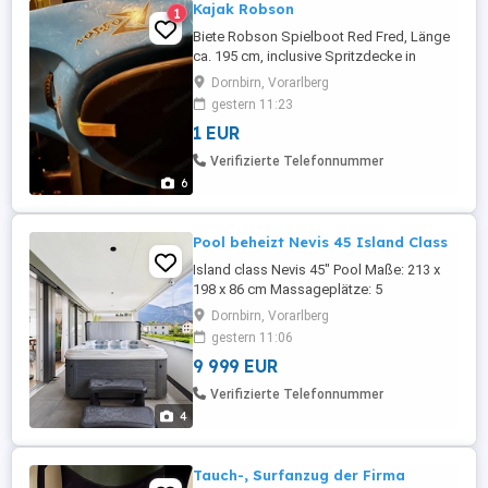
Kajak Robson
1
Biete Robson Spielboot Red Fred, Länge
ca. 195 cm, inclusive Spritzdecke in
gutem Zustand! Natürlich mit Zubehör wie
Dornbirn, Vorarlberg
Paddel und Spritzdecke gegen Gebot
gestern 11:23
1 EUR
Verifizierte Telefonnummer
6
Pool beheizt Nevis 45 Island Class
Island class Nevis 45" Pool Maße: 213 x
198 x 86 cm Massageplätze: 5
Wannenfarbe: White Pearl Verkleidung:
Dornbirn, Vorarlberg
grau Abdeckung: Standard schwarz
gestern 11:06
Massagedüsen: 45 Water Power
9 999 EUR
Edelstahldüsen Wasserspiele: Tranquility
Fall Beleuchtung: Dynapoint Digitales
Verifizierte Telefonnummer
Bedienfeld Filter: EGO3 Filter Zusatz:
4
Stufen schwarz, ...
Tauch-, Surfanzug der Firma