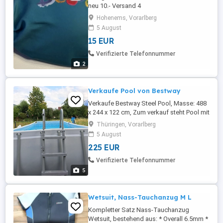
neu 10.- Versand 4
Hohenems, Vorarlberg
5 August
15 EUR
Verifizierte Telefonnummer
2
Verkaufe Pool von Bestway
Verkaufe Bestway Steel Pool, Masse: 488
x 244 x 122 cm, Zum verkauf steht Pool mit
Leiter. Wurde 3 jahre verwendet. Alles
Thüringen, Vorarlberg
intakt. Hülle in gutem Zustand. Angebot
5 August
bis 14.08. 2026.
225 EUR
Verifizierte Telefonnummer
5
Wetsuit, Nass-Tauchanzug M L
Kompletter Satz Nass-Tauchanzug
Wetsuit, bestehend aus: * Overall 6.5mm *