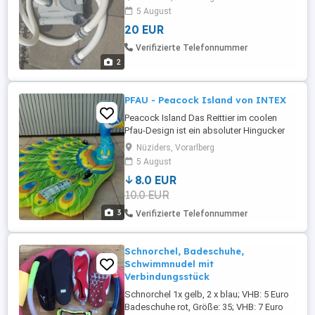
5 August
20 EUR
Verifizierte Telefonnummer
2
PFAU - Peacock Island von INTEX
Peacock Island Das Reittier im coolen
Pfau-Design ist ein absoluter Hingucker
im Wasser. Für eine erhöhte Sicherheit
Nüziders, Vorarlberg
sorgen 2 massive Haltegriffe und 3
5 August
Luftkammern geben dem Reittier mehr
8.0 EUR
Stabilität. Fast wie neu, nur 1x gebraucht.
10.0 EUR
Ab 6 Jahren.
3
Verifizierte Telefonnummer
Schnorchel, Badeschuhe,
Schwimmnudel mit
Verbindungsstück
Schnorchel 1x gelb, 2 x blau; VHB: 5 Euro
Badeschuhe rot, Größe: 35; VHB: 7 Euro