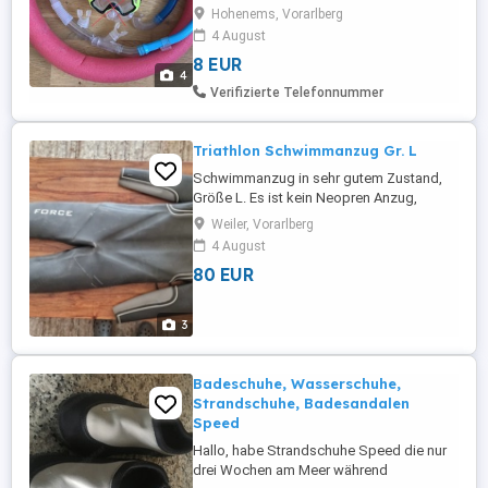
Badeschuhe schwarz, Größe: 36 37; VHB:
Hohenems, Vorarlberg
8 Euro Schwimmnudel 6,5 cm rot mit
4 August
Verbindungsstück gelb VHB: 4 Euro Alle
8 EUR
Teile einzeln oder im Konvolut erhältlich,
4
Taucherbrille ist nicht mehr erhältlich!
Verifizierte Telefonnummer
können gerne ...
Triathlon Schwimmanzug Gr. L
Schwimmanzug in sehr gutem Zustand,
Größe L. Es ist kein Neopren Anzug,
sondern ein Schwimmanzug!
Weiler, Vorarlberg
4 August
80 EUR
3
Badeschuhe, Wasserschuhe,
Strandschuhe, Badesandalen
Speed
Hallo, habe Strandschuhe Speed die nur
drei Wochen am Meer während