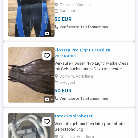
Shorty 5mm * Haube 6mm * Handschuhe
Feldkirch, Vorarlberg
5mm Größe M L Herren (Konfektionsgr.
5 August
50-54, Brustumfang 97-109, Taille 84-98,
30 EUR
Hüftumfang 92-104, Körpergröße 169-
185)
Verifizierte Telefonnummer
4
Flossen Pro Light Cressi zu
verkaufen
Verkaufe Flossen "Pro Light" Marke Cressi
mit Gebrauchsspuren Dazu passende
Füsslinge Neopren Marke "Cressi"
Dornbirn, Vorarlberg
Geeignet für Größe 43 Abholung in
5 August
Dornbirn
50 EUR
Verifizierte Telefonnummer
4
Intex Poolroboter
Verkaufe gebrauchten Intex poolroboter
Selbstabholung
Nüziders, Vorarlberg