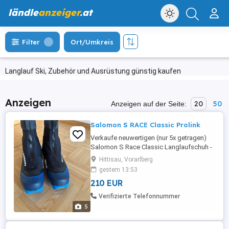
ländle
anzeiger
.at
Filter
Ort/Umkreis
Langlauf Ski, Zubehör und Ausrüstung günstig kaufen
Anzeigen
20
50
Anzeigen auf der Seite:
Salomon S RACE Classic Prolink
Verkaufe neuwertigen (nur 5x getragen)
Salomon S Race Classic Langlaufschuh -
Die Salomon S RACE Classic
Hittisau, Vorarlberg
Langlaufschuhe bieten leichtgewichtige
gestern 13:53
Wettkampf-Performance, die dein
210 EUR
läuferisches Können zu neuen Höhen
führt. Mit dem perfekten Flex für den
Verifizierte Telefonnummer
besten Abstoß im klassischen Stil bieten
5
sie eine optimale ...