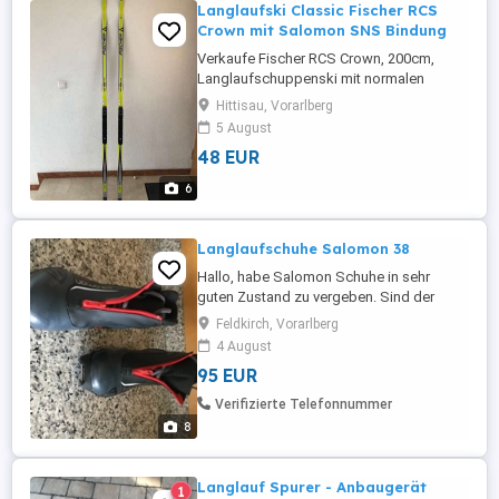
Langlaufski Classic Fischer RCS
Crown mit Salomon SNS Bindung
Verkaufe Fischer RCS Crown, 200cm,
Langlaufschuppenski mit normalen
Gebrauchsspuren mit Salomon SNS
Hittisau, Vorarlberg
Bindung für klassische Technik.
5 August
Alternative zu klassischen Wachsskiern.
48 EUR
Ski wurde bereits wieder mit
Sommerwachs präpariert. Passend für ca.
6
69 -76kg Körpergewicht. Privatverkauf -
keine Garantie, ...
Langlaufschuhe Salomon 38
Hallo, habe Salomon Schuhe in sehr
guten Zustand zu vergeben. Sind der
Marke Salomon 5 Prolink in der Größe 38.
Feldkirch, Vorarlberg
Werden nicht gebraucht, deshalb Abgabe.
4 August
Der Foto sind Original von der Artikel
95 EUR
selbst. Bei Fragen gern melden. Liebe
Grüße
Verifizierte Telefonnummer
8
Langlauf Spurer - Anbaugerät
1