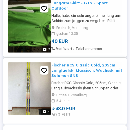
Langarm Shirt - GTS - Sport
Outdoor
Hallo, habe ein sehr angenehmer lang arm
Schirts zum joggen zu vergeben. Fühlt
sich weich und warm an der Haut an. Ist
Feldkirch, Vorarlberg
neuwertig, es kann Man oder die Frau
gestern 13:35
getragen werden, würde ich sagen. Sehr
40 EUR
schöne Farbe. Zum Schifahren unter der
Jacke ideal. Einfach zu klein für mich.
Verifizierte Telefonnummer
7
59,90 bei Herwis bezahlt. ...
Fischer RCS Classic Cold, 205cm
Langlaufski klassisch, Wachsski mit
Salomon SNS
Fischer RCS Classic Cold, 205cm, Classic
Langlaufwachsski (kein Schuppen oder
Fellski, Steigzone in der Skimitte muß mit
Hittisau, Vorarlberg
Steigwachs gewachst werden) mit
5 August
Salomon SNS Bindung Nicht für Anfänger
38.0 EUR
geeignet! Ski ist mit Rennschliff versehen
4
60.0 EUR
und wurde regelmäßig gewachst da
dieser im Rennsport verwendet ...