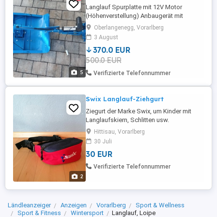
Langlauf Spurplatte mit 12V Motor
(Höhenverstellung) Anbaugerät mit
Zubehör
Oberlangenegg, Vorarlberg
3 August
370.0 EUR
500.0 EUR
5
Verifizierte Telefonnummer
Swix Langlauf-Ziehgurt
Ziegurt der Marke Swix, um Kinder mit
Langlaufskiern, Schlitten usw.
anzuhängen und hinterher zu ziehen.
Hittisau, Vorarlberg
30 Juli
30 EUR
Verifizierte Telefonnummer
2
Ländleanzeiger
Anzeigen
Vorarlberg
Sport & Wellness
Sport & Fitness
Wintersport
Langlauf, Loipe