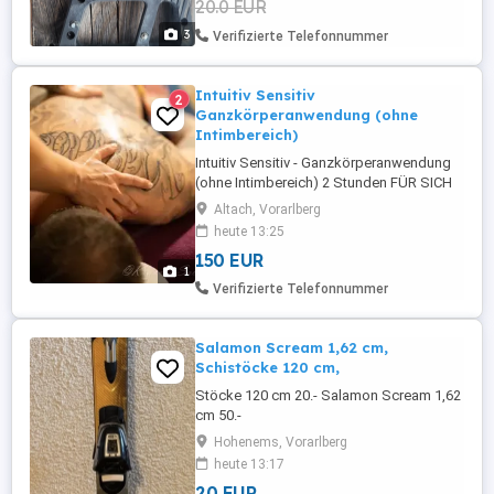
20.0 EUR
Anfragen ob noch zu haben werden
Aufgrund zahlreicher Betrugsversuche
3
Verifizierte Telefonnummer
nicht ...
Intuitiv Sensitiv
2
Ganzkörperanwendung (ohne
Intimbereich)
Intuitiv Sensitiv - Ganzkörperanwendung
(ohne Intimbereich) 2 Stunden FÜR SICH
SEIN Fühle Dich eingeladen zu dieser
Altach, Vorarlberg
Anwendung mit warmen Öl und
heute 13:25
wunderbarer Mantra Musik, die aus
150 EUR
sanften Federstrichen und schwungvollen
1
Ausstreichungen besteht. Lange
Verifizierte Telefonnummer
fliessende Streichungen wechseln ab mit
sanften Berührungen ...
Salamon Scream 1,62 cm,
Schistöcke 120 cm,
Stöcke 120 cm 20.- Salamon Scream 1,62
cm 50.-
Hohenems, Vorarlberg
heute 13:17
20 EUR