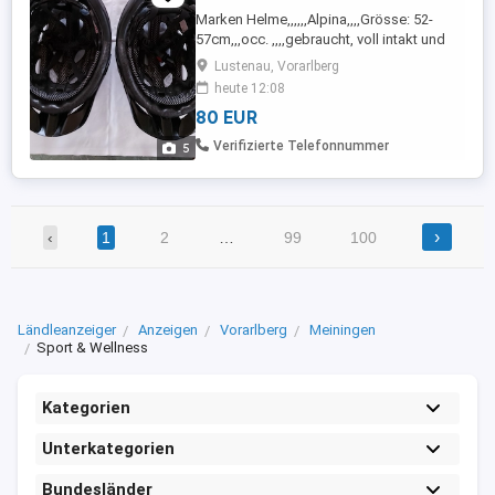
Marken Helme,,,,,,Alpina,,,,Grösse: 52-
57cm,,,occ. ,,,,gebraucht, voll intakt und
sauber bitte Kopf Umfang genau
Lustenau, Vorarlberg
messen,,,,je 40 Euro
heute 12:08
80 EUR
Verifizierte Telefonnummer
5
›
‹
1
2
…
99
100
Ländleanzeiger
Anzeigen
Vorarlberg
Meiningen
Sport & Wellness
Kategorien
Unterkategorien
Bundesländer