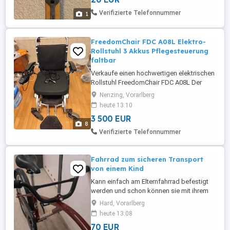
Verifizierte Telefonnummer
1
FreedomChair FDC A08L Elektro-
Rollstuhl 3 Akkus Pflegesteuerung
faltbar
Verkaufe einen hochwertigen elektrischen
Rollstuhl FreedomChair FDC A08L Der
Starke in sehr gutem Zustand. Besonders
Nenzing, Vorarlberg
praktisch ist die integrierte drahtlose
heute 13:10
Pflegesteuerung. Der Rollstuhl kann
3 500 EUR
entweder vom Nutzer selbst gesteuert
8
werden oder per Knopfdruck auf die
Verifizierte Telefonnummer
Begleitperson umgeschaltet werden. ...
Fahrrad zum sicheren Transport
von einem Kind
Kann einfach am Elternfahrrad befestigt
werden und schon können sie mit ihrem
Kind sicher Tandem fahren Neupreis 270,-
Hard, Vorarlberg
heute 13:08
70 EUR