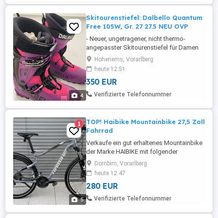
Skitourenstiefel: Dalbello Quantum
Free 105W, Gr. 27 27.5 NEU OVP
- Neuer, ungetragener, nicht thermo-
angepasster Skitourenstiefel für Damen
bzw. Personen mit schmalem Fuss -
Hohenems, Vorarlberg
Weitere infos siehe Website - Kompatibel
heute 12:51
mit PIN-Bindungen - Leicht & trotzdem
350 EUR
stabil in der Abfahrt - Modelljahr 2022 -
Abholung in Hohenems oder Bürs
Verifizierte Telefonnummer
4
(Vorarlberg) oder Versand gegen Aufpreis
...
TOP! Haibike Mountainbike 27,5 Zoll
1
Fahrrad
Verkaufe ein gut erhaltenes Mountainbike
der Marke HAIBIKE mit folgender
Bestückung: Shimano 24 Gänge Shimano
Dornbirn, Vorarlberg
hydraulische Bremsen Federgabel mit ein
heute 12:47
aus Funktion 27,5 Zoll Felgen
280 EUR
Nabendynamo Katzenaugen Geeignet für
Personen ab 150 - 170 cm + -.
Verifizierte Telefonnummer
5
Rahmengröße M Anschauen und
Probefahren in Dornbirn ...