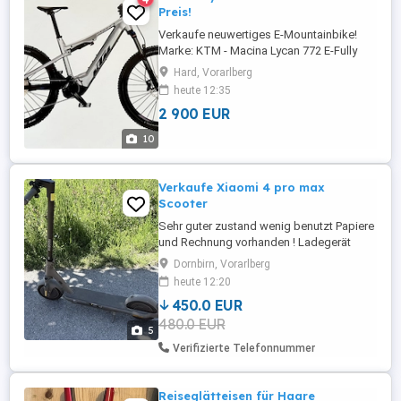
Preis!
Verkaufe neuwertiges E-Mountainbike!
Marke: KTM - Macina Lycan 772 E-Fully
27,5 Größe: 43 cm M Farbe: silber
Hard, Vorarlberg
Schaltung: Shimano Deore M5100-11
heute 12:35
Motor: Bosch Performance CX AKKU:
2 900 EUR
Bosch Power 750 Wh Display: Bosch LED
Remote Sattel: Vario absenkbare
10
Sattelstütze Zusätzlich: gratis
abnehmbarer Gebäcksträger ...
Verkaufe Xiaomi 4 pro max
Scooter
Sehr guter zustand wenig benutzt Papiere
und Rechnung vorhanden ! Ladegerät
vorhanden! Blinker und Licht mit
Dornbirn, Vorarlberg
Bremslicht vorhanden!
heute 12:20
450.0 EUR
480.0 EUR
5
Verifizierte Telefonnummer
Reiseglätteisen für Haare