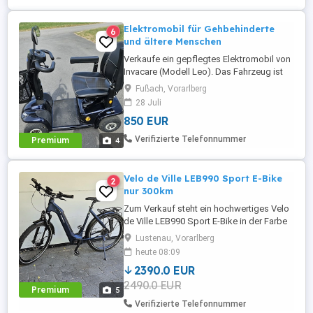
Elektromobil für Gehbehinderte
6
und ältere Menschen
Verkaufe ein gepflegtes Elektromobil von
Invacare (Modell Leo). Das Fahrzeug ist
gebraucht, stand immer geschützt in der
Fußach, Vorarlberg
Garage und hat normale
28 Juli
Gebrauchsspuren. Vor Kurzem wurden
850 EUR
zwei neue Akkus fachgerecht eingebaut.
Das Mobil läuft technisch einwandfrei und
Verifizierte Telefonnummer
Premium
4
ist sofort fahrbereit. Eine Probefahrt vor ...
Velo de Ville LEB990 Sport E-Bike
2
nur 300km
Zum Verkauf steht ein hochwertiges Velo
de Ville LEB990 Sport E-Bike in der Farbe
Night Blue Matt Black. Daten: * Hersteller:
Lustenau, Vorarlberg
Velo de Ville * Modell: LEB990 Sport *
heute 08:09
Motor: Bosch Performance Line CX *
2390.0 EUR
Akku: Bosch PowerTube 625 Wh *
2490.0 EUR
Rahmengröße: L * Farbe: Night Blue Matt
Premium
5
Black * Erstzulassung Kauf: ...
Verifizierte Telefonnummer