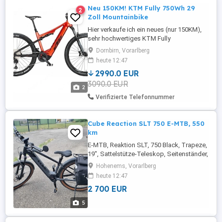
Neu 150KM! KTM Fully 750Wh 29
2
Zoll Mountainbike
Hier verkaufe ich ein neues (nur 150KM),
sehr hochwertiges KTM Fully
Mountainbike mit einer tollen Bestückung:
Dornbirn, Vorarlberg
İntersport Rechnung vom 03 2026 über
heute 12:47
4100 liegt bei! Shimano XT 12-fach-
2990.0 EUR
Schaltung Shimano hydraulische
3090.0 EUR
Scheibenbremsen Rock Shox Federgabel
2
mit ein aus Funktion Rock Shox Dämpfer
Verifizierte Telefonnummer
29-Zoll-Felgen ...
Cube Reaction SLT 750 E-MTB, 550
km
E-MTB, Reaktion SLT, 750 Black, Trapeze,
19", Sattelstütze-Teleskop, Seitenständer,
Schutzbleche, Gepäckträger, 11 2022, 550
Hohenems, Vorarlberg
Kilometer.
heute 12:47
2 700 EUR
5