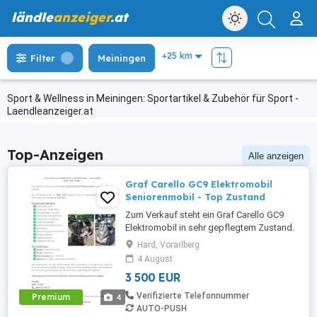
ländle
anzeiger
.at
Filter
Meiningen
Sport & Wellness in Meiningen: Sportartikel & Zubehör für Sport -
Laendleanzeiger.at
Top-Anzeigen
Alle anzeigen
Graf Carello GC9 Elektromobil
Seniorenmobil - Top Zustand
Zum Verkauf steht ein Graf Carello GC9
Elektromobil in sehr gepflegtem Zustand.
Kaufdatum: 16.03.2022 Kilometerstand:
Hard, Vorarlberg
ca. 3.027 km Neupreis: 7.980,-
4 August
(Originalrechnung vorhanden) Regelmäßig
3 500 EUR
serviciert Voll funktionsfähig Ladegerät
inklusive Das Elektromobil wurde nur
Verifizierte Telefonnummer
Premium
4
wenig genutzt, fährt ...
AUTO-PUSH