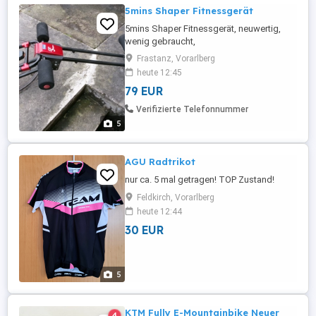
5mins Shaper Fitnessgerät
5mins Shaper Fitnessgerät, neuwertig,
wenig gebraucht,
Frastanz, Vorarlberg
heute 12:45
79 EUR
Verifizierte Telefonnummer
5
AGU Radtrikot
nur ca. 5 mal getragen! TOP Zustand!
Feldkirch, Vorarlberg
heute 12:44
30 EUR
5
KTM Fully E-Mountainbike Neuer
4