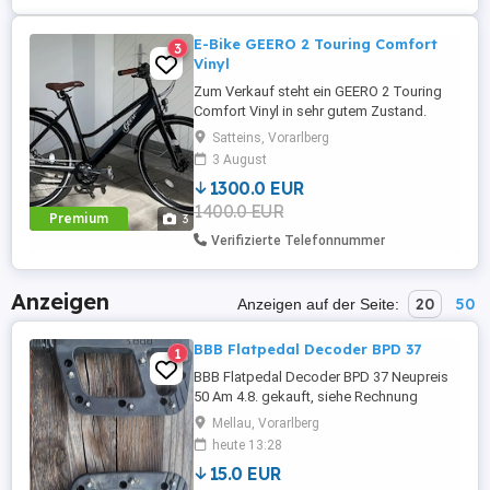
E-Bike GEERO 2 Touring Comfort
3
Vinyl
Zum Verkauf steht ein GEERO 2 Touring
Comfort Vinyl in sehr gutem Zustand.
Wenig Kilometer kaum gefahren Akku in
Satteins, Vorarlberg
Top-Zustand Rahmengröße: 52 cm
3 August
(geeignet für eine Körpergröße von ca.
1300.0 EUR
160 180 cm) Neupreis: 3.000
1400.0 EUR
Verkaufspreis 1300 Originalrechnung
Premium
3
vorhanden Das E-Bike ist technisch und
Verifizierte Telefonnummer
optisch ...
Anzeigen
20
50
Anzeigen auf der Seite:
BBB Flatpedal Decoder BPD 37
1
BBB Flatpedal Decoder BPD 37 Neupreis
50 Am 4.8. gekauft, siehe Rechnung
Funktionieren einwandfrei Bin mit ihnen
Mellau, Vorarlberg
seither ca. 8.000 hm gefahren Fixpreis
heute 13:28
Solange die Anzeige online ist können die
15.0 EUR
Pedale käuflich erworben werden.