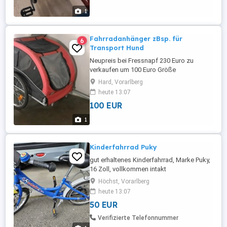
1
Fahrradanhänger zBsp. für
6
Transport Hund
Neupreis bei Fressnapf 230 Euro zu
verkaufen um 100 Euro Größe
Liegefläche:85x60 zul.Gew. ca 60 kg
Hard, Vorarlberg
heute 13:07
100 EUR
1
Kinderfahrrad Puky
gut erhaltenes Kinderfahrrad, Marke Puky,
16 Zoll, vollkommen intakt
Höchst, Vorarlberg
heute 13:07
50 EUR
Verifizierte Telefonnummer