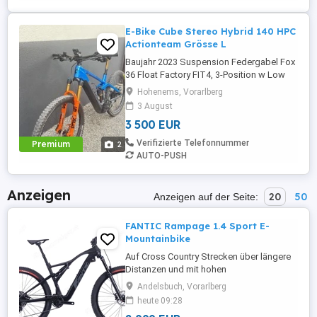
E-Bike Cube Stereo Hybrid 140 HPC
Actionteam Grösse L
Baujahr 2023 Suspension Federgabel Fox
36 Float Factory FIT4, 3-Position w Low
Speed Compression Adjust, Tapered,
Hohenems, Vorarlberg
15x110mm, E-Bike Optimized, 150mm,
3 August
Kashima Coated Dämpfer Fox Float X
3 500 EUR
Factory, 205x60mm (27.5: 185x55mm),
Adjustable LSC w 2-Pos. Lever, Trunnion
Verifizierte Telefonnummer
Premium
2
Mount, Kashima Coated Dämpfer
AUTO-PUSH
Hardware Top: ...
Anzeigen
20
50
Anzeigen auf der Seite:
FANTIC Rampage 1.4 Sport E-
Mountainbike
Auf Cross Country Strecken über längere
Distanzen und mit hohen
Geschwindigkeiten den Adrenalinspiegel
Andelsbuch, Vorarlberg
in die Höhe treiben - der Name ist
heute 09:28
Programm: Rampage - das erste E-MTB