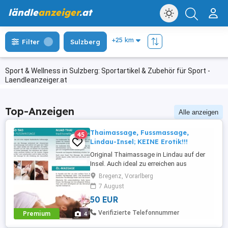
ländle
anzeiger
.at
Filter
Sulzberg
Sport & Wellness in Sulzberg: Sportartikel & Zubehör für Sport -
Laendleanzeiger.at
Top-Anzeigen
Alle anzeigen
Thaimassage, Fussmassage,
45
Lindau-Insel; KEINE Erotik!!!
Original Thaimassage in Lindau auf der
Insel. Auch ideal zu erreichen aus
Vorarlberg. Ich wurde ausgebildet und
Bregenz, Vorarlberg
zertifiziert im Wat Po Tempel in Bangkok.
7 August
Sollten Sie spezielle Beschwerden
50 EUR
(Rücken, Nacken, Füsse, usw.) haben,
sprechen Sie mich einfach darauf an. Ich
Verifizierte Telefonnummer
Premium
4
gehe gerne darauf ein. 1 Stunde 50,- 1,5 ...