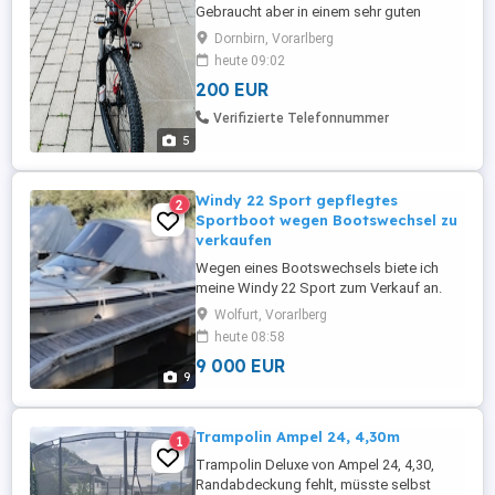
Gebraucht aber in einem sehr guten
Zustand. Fürs Gelände und für den Alltag
Dornbirn, Vorarlberg
geeignet. Steckschutzbleche inklusive.
heute 09:02
Rahmengröße: 52 cm Kettenschaltung: 27
200 EUR
Gang Räder: 26" Federgabel vorne
Hydraulische Scheibenbremsen Keine
Verifizierte Telefonnummer
Garantie, keine Gewährleistung und ...
5
Windy 22 Sport gepflegtes
2
Sportboot wegen Bootswechsel zu
verkaufen
Wegen eines Bootswechsels biete ich
meine Windy 22 Sport zum Verkauf an.
Das Boot befindet sich in einem guten,
Wolfurt, Vorarlberg
gepflegten Zustand, wurde regelmäßig
heute 08:58
gewartet und der Motor läuft einwandfrei.
9 000 EUR
Die Vorführung ist gültig bis 23.06.2029.
9
Der Verkauf erfolgt inklusive Trailer und
ohne Liegeplatz. Technische ...
Trampolin Ampel 24, 4,30m
1
Trampolin Deluxe von Ampel 24, 4,30,
Randabdeckung fehlt, müsste selbst