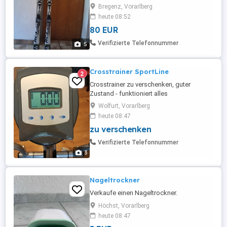
und Tasche im guten Zustand abzugeben.
Bregenz, Vorarlberg
heute 08:52
80 EUR
Verifizierte Telefonnummer
5
Crosstrainer SportLine
2
Crosstrainer zu verschenken, guter
Zustand - funktioniert alles
Wolfurt, Vorarlberg
heute 08:47
zu verschenken
Verifizierte Telefonnummer
3
Nageltrockner
Verkaufe einen Nageltrockner.
Höchst, Vorarlberg
heute 08:47