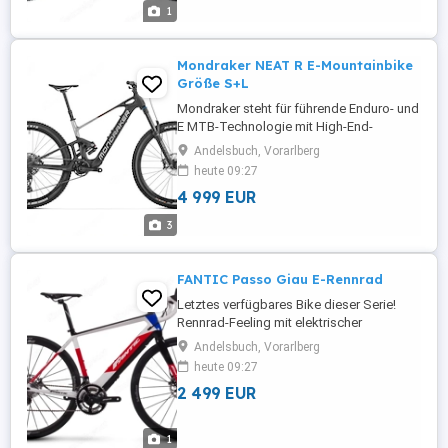
RockShox Select R Dämpfer - Shimano
1
Deore SL-M6100-R Schaltung - Shimano
BR-MT420 ...
Mondraker NEAT R E-Mountainbike
Größe S+L
Mondraker steht für führende Enduro- und
E MTB-Technologie mit High-End-
Komponenten und Fokus auf
Andelsbuch, Vorarlberg
Performance. In verschiedenen
heute 09:27
Rahmengrößen vorrätig: S + L Neupreis
4 999 EUR
7.999 - Motor: TQ HPR-50 360 Wh - 150
mm Federweg - FOX 36 29 Float GRIP
3
EVOL Performance Federgabel - FOX Float
X Performance EVOL ...
FANTIC Passo Giau E-Rennrad
Letztes verfügbares Bike dieser Serie!
Rennrad-Feeling mit elektrischer
Unterstützung! Zustand: neu, unbenutzt
Andelsbuch, Vorarlberg
Einzelstück in Rahmengröße L
heute 09:27
(Köpergröße ca. 175 190 cm) Neupreis:
2 499 EUR
5.199 - Fazua midmount 250 Wh - SRAM
Force 22 Schaltung - SRAM force
hydraulic disc Bremsen - Carbon Rahmen -
1