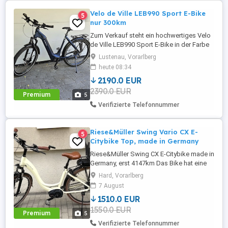
Velo de Ville LEB990 Sport E-Bike
5
nur 300km
Zum Verkauf steht ein hochwertiges Velo
de Ville LEB990 Sport E-Bike in der Farbe
Night Blue Matt Black. Daten: * Hersteller:
Lustenau, Vorarlberg
Velo de Ville * Modell: LEB990 Sport *
heute 08:34
Motor: Bosch Performance Line CX *
2190.0 EUR
Akku: Bosch PowerTube 625 Wh *
2390.0 EUR
Rahmengröße: L * Farbe: Night Blue Matt
Premium
5
Black * Erstzulassung Kauf: ...
Verifizierte Telefonnummer
Riese&Müller Swing Vario CX E-
5
Citybike Top, made in Germany
Riese&Müller Swing CX E-Citybike made in
Germany, erst 4147km Das Bike hat eine
Enviolo Nabenschaltung., sie arbeitet
Hard, Vorarlberg
stufenlos, zuverlässig und wartungs- und
7 August
verschleißfrei. Es hat den besonders
1510.0 EUR
drehmomentstarke Bosch Performance
1550.0 EUR
CX Motor. Die Bremsen sind hochwertige
Premium
5
Magura Hydraulikbremsen. Hier ...
Verifizierte Telefonnummer