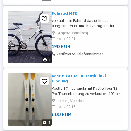
Farbe: white, ...
Fahrrad MTB
verkaufe ein Fahrrad das sehr gut
ausgestattet ist und hervorragend für
wald kieswege geeignet ist.
Bregenz, Vorarlberg
heute 09:21
190 EUR
Verifizierte Telefonnummer
2
Kästle TX103 Tourenski inkl.
Bindung
Kästle TX Tourenski mit Kästle Tour 12
Pro Tourenbindung zu verkaufen. 103 cm
Länge 103 mm Breite 15,4 m Radius Sehr
Lochau, Vorarlberg
stabiler und trotzdem leichter Freetouren
heute 09:18
Ski. Sehr drehfreudig. Belag und Kanten
600 EUR
sind ohne Schäden, Oberfläche mit
leichten Kratzern. Insgesamt nur wenig
5
gefahren. UVP: Ski ...