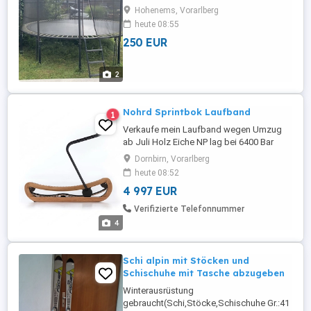
abgebaut werden
Hohenems, Vorarlberg
heute 08:55
250 EUR
2
Nohrd Sprintbok Laufband
1
Verkaufe mein Laufband wegen Umzug
ab Juli Holz Eiche NP lag bei 6400 Bar
zahlen und Abholen in 6850 Dornbirn
Dornbirn, Vorarlberg
heute 08:52
4 997 EUR
Verifizierte Telefonnummer
4
Schi alpin mit Stöcken und
Schischuhe mit Tasche abzugeben
Winterausrüstung
gebraucht(Schi,Stöcke,Schischuhe Gr.:41