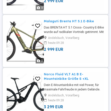
2 999 EUR
von Fantic im Segment der Light E-
Mountainbikes. Zustand: neu, unbenutzt In
3
Rahmengröße S und M erhältlich.
Weiteres Modell "Rampage ...
Malaguti Brenta HT 5.1 E-Bike
Das BRENTA HT 5.1 Cross- Country E-Bike
wurde auf radikalen Vortrieb getrimmt. Mit
dem Hard-Tail aus der MALAGUTI Linie
Andelsbuch, Vorarlberg
sticht man zielgerichtet und präzise in
heute 09:28
jedes Gelände, nimmt jede Steigung und
2 999 EUR
behält stets die Kontrolle auch im steilen
Gefälle auf dem Weg ins Tal. Zustand:
neu, unbenutzt In ...
3
Norco Fluid VLT A1 B E-
Mountainbike Größe S +XL
Dein E-Mountainbike mit viel Power, für
maximale Fahrfreude in jedem Gelände.
Größen: 1xS (ca. 155-165 cm); 1xXL (ca.
Andelsbuch, Vorarlberg
182-192 cm) Neupreis: 5.490 - Shimano
heute 09:28
EP8 720 Wh - 130 mm Federweg -
3 299 EUR
RockShox 35 Silver Federgabel -