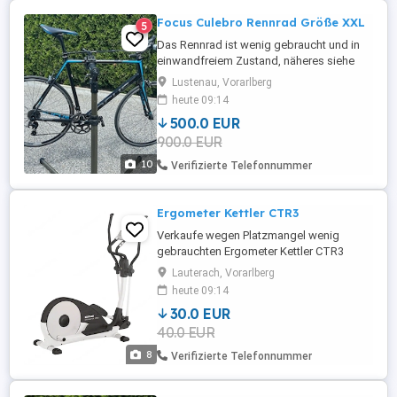
Focus Culebro Rennrad Größe XXL
5
Das Rennrad ist wenig gebraucht und in
einwandfreiem Zustand, näheres siehe
Bilder. Das FR hat folgende Maße:
Lustenau, Vorarlberg
Oberrohrlänge 58cm Sitzrohrlänge 61cm
heute 09:14
Kettenstrebenlänge 100cm
500.0 EUR
900.0 EUR
10
Verifizierte Telefonnummer
Ergometer Kettler CTR3
Verkaufe wegen Platzmangel wenig
gebrauchten Ergometer Kettler CTR3
Lauterach, Vorarlberg
heute 09:14
30.0 EUR
40.0 EUR
8
Verifizierte Telefonnummer