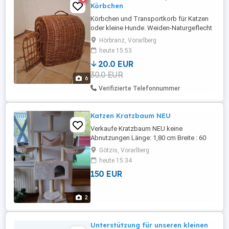
Körbchen
Körbchen und Transportkorb für Katzen
oder kleine Hunde. Weiden-Naturgeflecht
mit natürlicher Sauerstoff-Zufuhr.
Hörbranz, Vorarlberg
Langlebig und stabil. Einzeln abzugeben
heute 15:53
um Euro 15 für Box und Euro 8 für
20.0 EUR
Körbchen. Zusammen um Euro 20
30.0 EUR
6
Verifizierte Telefonnummer
Katzen Kratzbaum NEU
Verkaufe Kratzbaum NEU keine
Abnutzungen Länge: 1,80 cm Breite : 60
cm Tiefe: 50 cm
Götzis, Vorarlberg
heute 15:34
150 EUR
2
Unterstützung für unseren kleinen