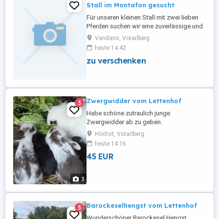
Stall im Montafon gesucht
Für unseren kleinen Stall mit zwei lieben
Pferden suchen wir eine zuverlässige und
pferdebegeisterte Person, die uns an zwei
Vandans, Vorarlberg
Tagen pro Woche bei der Stallarbeit
heute 14:42
unterstützt bevorzugt dienstags,
zu verschenken
mittwochs oder donnerstags. Die tägliche
Stallarbeit dauert etwa 30 Minuten und
umfasst die üblichen Aufgaben ...
Zwergwidder vom Lettenhof
3
Habe schöne zutraulich junge
Zwergwidder ab zu geben.
Höchst, Vorarlberg
heute 14:16
45 EUR
3
Barockeselhengst vom Lettenhof
5
Wunderschöner Barockesel Hengst