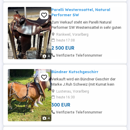
Parelli Westernsattel, Natural
Performer SW
Zum Verkauf steht ein Parelli Natural
Performer SW Westernsattel in sehr guten
Zustand. Bei uns wird er nicht gebraucht
Rankweil, Vorarlberg
und es wäre sehr schade, ihn nur im
heute 17:08
Kasten hängen zu lassen. Details:
2 500 EUR
Sitzgröße: 17 Zoll Länge: 57 cm
Kammerweite: SW Superwide
Verifizierte Telefonnummer
4
Fenderlänge: M Zustand: sehr gut erhalten
- kaum ...
Bündner Kutschgeschirr
Verkauft wird ein Bündner Geschirr der
Marke J.Ruh Schweiz (mit Kumat kein
Brustblatt) da unser Shetty 87cm viel zu
Lustenau, Vorarlberg
klein ist (Leider) einigen Riemen sollten
heute 16:30
sicher ausgetausch werden .Ihr könnt gern
300 EUR
reele Angebote machen oder es könnte
auch gern gegen ein kleineres
Verifizierte Telefonnummer
Brustblattgeschirr getauscht werden ...
4