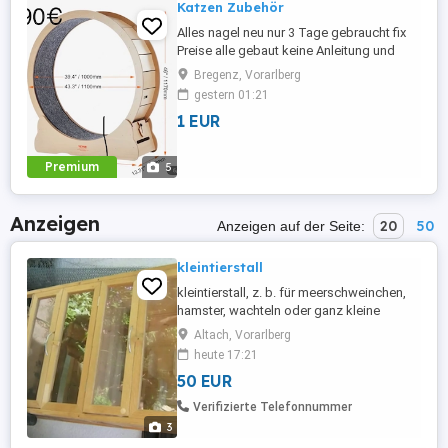
Katzen Zubehör
Alles nagel neu nur 3 Tage gebraucht fix
Preise alle gebaut keine Anleitung und
Verpackungen vorhanden
Bregenz, Vorarlberg
gestern 01:21
1 EUR
Premium
5
Anzeigen
20
50
Anzeigen auf der Seite:
kleintierstall
kleintierstall, z. b. für meerschweinchen,
hamster, wachteln oder ganz kleine
kaninchen - 2 etagen- wurde zuletzt für
Altach, Vorarlberg
wachteln genutzt - gebraucht aber
heute 17:21
trotzdem in brauchbarem zustand, nur
50 EUR
selbstabholung
Verifizierte Telefonnummer
3