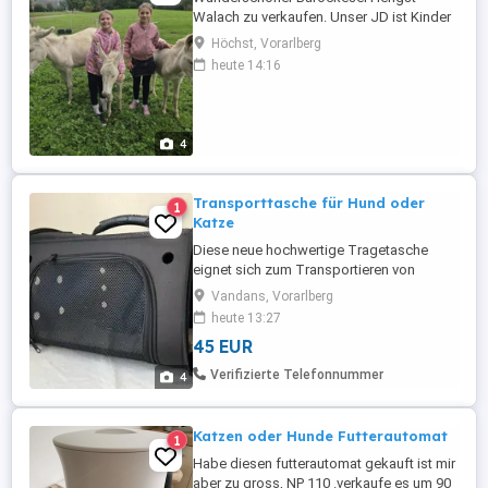
Walach zu verkaufen. Unser JD ist Kinder
gewohnt, läuft super am Strick. Hufe
Höchst, Vorarlberg
geben müssen wir noch üben. Er ist für
heute 14:16
sein alter super freundlich und zutraulich.
Im moment ist er noch Hengst, kann aber
kastriert werden!!! Bei interresse einfach
schreiben.
4
Transporttasche für Hund oder
1
Katze
Diese neue hochwertige Tragetasche
eignet sich zum Transportieren von
Katzen und kleinen Hunden. Mit der
Vandans, Vorarlberg
Transporttasche Anton von AniOne
heute 13:27
bietest du deinem Hund eine praktische
45 EUR
Transportmöglichkeit. Auf dem
gemütlichen Fleecekissen lässt es sich
Verifizierte Telefonnummer
4
besonders gut reisen. Die vielen
Netzeinsätze sorgen für ...
Katzen oder Hunde Futterautomat
1
Habe diesen futterautomat gekauft ist mir
aber zu gross, NP 110 .verkaufe es um 90