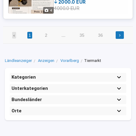
2000.0 EUR
Sicherheit, Vertrauen und klare Führung
4000.0 EUR
geben kann. Da uns leider die Zeit fehlt,
4
wünschen wir uns für ...
›
‹
1
2
…
35
36
Ländleanzeiger
Anzeigen
Vorarlberg
Tiermarkt
Kategorien
Unterkategorien
Bundesländer
Orte