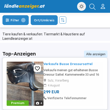
ländle
anzeiger
.at
Filter
Ort/Umkreis
Tiere kaufen & verkaufen: Tiermarkt & Haustiere auf
Laendleanzeiger.at
Top-Anzeigen
Alle anzeigen
Verkaufe Busse Dressursattel
Verkaufe meinen gut erhaltenen Busse
Dressur Sattel. Kammerweite 33 und 16
zoll. Er lag davor auf einem Endmaß Pony
Sulz, Vorarlberg
und auf einem Schwarzwälder. Der Sattel
4 August
kann gerne zur probe mitgenommen
299 EUR
werden.
Verifizierte Telefonnummer
Premium
4