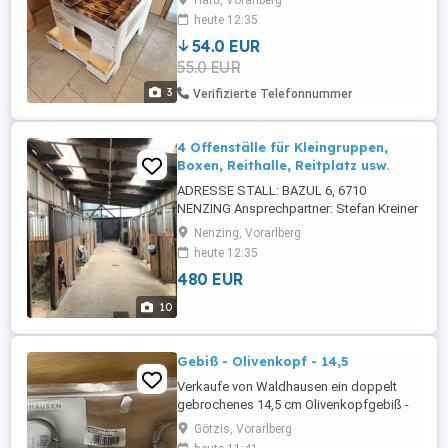
Hard, Vorarlberg
(Abgabe nur vor Ort und gegen
heute 12:35
Barzahlung)
54.0 EUR
55.0 EUR
3
Verifizierte Telefonnummer
4 Offenställe für Kleingruppen,
Boxen, Reithalle, Reitplatz usw.
ADRESSE STALL: BAZUL 6, 6710
NENZING Ansprechpartner: Stefan Kreiner
und bin der Bruder vom Stallbesitzter
Nenzing, Vorarlberg
heute 12:35
480 EUR
10
Gebiß - Olivenkopf - 14,5
Verkaufe von Waldhausen ein doppelt
gebrochenes 14,5 cm Olivenkopfgebiß -
vor drei Monaten gekauft - nie verwendet -
Götzis, Vorarlberg
Originalverpackt - siehe Foto