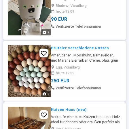
in Bludenz
Bludenz, Vorarlberg
heute 13:09
90 EUR
Verifizierte Telefonnummer
2
Bruteier verschiedene Rassen
Amerucaner , Mooshuhn, Barnevelder ,
und Marans Eierfarben Creme, blau, grün
und Schoko Preis pro 2,50 Fotos gerne
Egg, Vorarlberg
per WhatsApp alle Rassen rein gehalten!
heute 12:52
Einfach alles Anfragen vom ( Ei bis Küken,
250 EUR
Hennen)
Verifizierte Telefonnummer
1
Katzen Haus (neu)
Verkaufe ein neues Katzen Haus aus Holz.
Ideal für drinnen oder draußen perfekt als
gemütlicher Rückzugsort für Katzen.