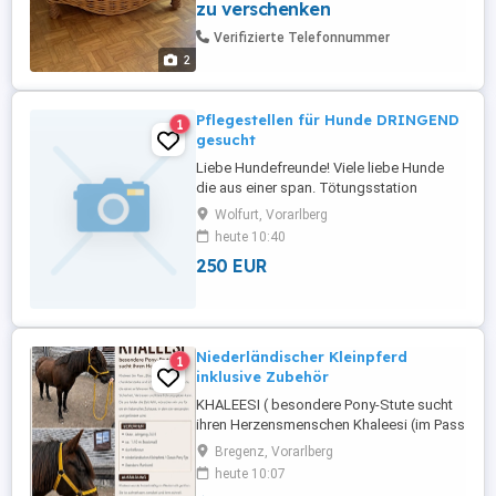
zu verschenken
Verifizierte Telefonnummer
2
Pflegestellen für Hunde DRINGEND
1
gesucht
Liebe Hundefreunde! Viele liebe Hunde
die aus einer span. Tötungsstation
gerettet wurden, suchen nun ein neues
Wolfurt, Vorarlberg
Zuhause in Österreich. Sie sind gesund,
heute 10:40
mehrfach geimpft, auf alle wichtigen
250 EUR
Krankheiten negativ getestet (ansonsten
teilen wir dies natürlich mit). Wir bereiten
die Ausreise vor, Tollwutimpfung, ...
Niederländischer Kleinpferd
1
inklusive Zubehör
KHALEESI ( besondere Pony-Stute sucht
ihren Herzensmenschen Khaleesi (im Pass
Black Beauty'") ist eine charakterstarke
Bregenz, Vorarlberg
und intelligente Kleinpferd-Stute, die einen
heute 10:07
erfahrenen Menschen sucht, der ihr