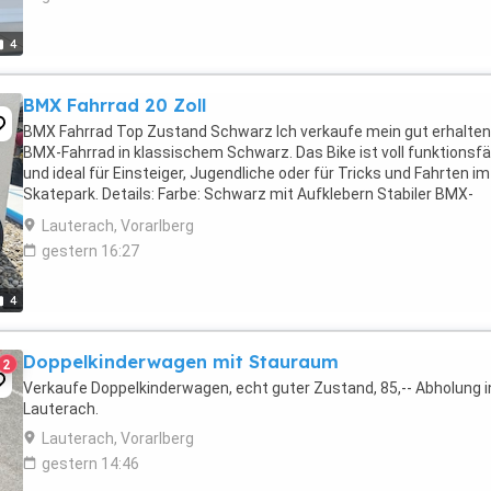
4
BMX Fahrrad 20 Zoll
BMX Fahrrad Top Zustand Schwarz Ich verkaufe mein gut erhalte
BMX-Fahrrad in klassischem Schwarz. Das Bike ist voll funktionsfä
und ideal für Einsteiger, Jugendliche oder für Tricks und Fahrten im
Skatepark. Details: Farbe: Schwarz mit Aufklebern Stabiler BMX-
Rahmen Pegs (Stunt-Achsen) vorne ...
Lauterach, Vorarlberg
gestern 16:27
4
Doppelkinderwagen mit Stauraum
2
Verkaufe Doppelkinderwagen, echt guter Zustand, 85,-- Abholung i
Lauterach.
Lauterach, Vorarlberg
gestern 14:46