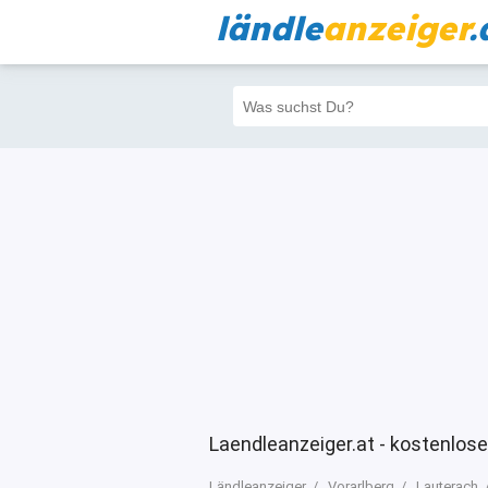
ländle
anzeiger
.
Alle
Priva
Filter
869
857
Laendleanzeiger.at - kostenlose
Ländleanzeiger
Vorarlberg
Lauterach