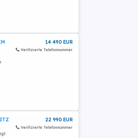
KM
14 490 EUR
Verifizierte Telefonnummer
n
e ...
SITZ
22 990 EUR
Verifizierte Telefonnummer
egt