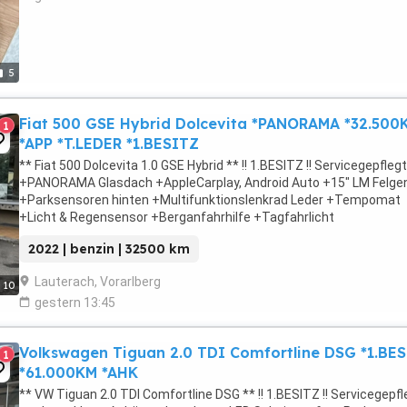
5
Fiat 500 GSE Hybrid Dolcevita *PANORAMA *32.500
1
*APP *T.LEDER *1.BESITZ
** Fiat 500 Dolcevita 1.0 GSE Hybrid ** !! 1.BESITZ !! Servicegepflegt
+PANORAMA Glasdach +AppleCarplay, Android Auto +15" LM Felge
+Parksensoren hinten +Multifunktionslenkrad Leder +Tempomat
+Licht & Regensensor +Berganfahrhilfe +Tagfahrlicht
+Bremsassistent +Teilleder Sitze +Isofix +Start Stop Automatik
2022 | benzin | 32500 km
+Klimaanlage +Freisprecheinrichtung +Bluetooth +Isofix uvm... Gern
Lauterach, Vorarlberg
10
gestern 13:45
Volkswagen Tiguan 2.0 TDI Comfortline DSG *1.BE
1
*61.000KM *AHK
** VW Tiguan 2.0 TDI Comfortline DSG ** !! 1.BESITZ !! Servicegepfl