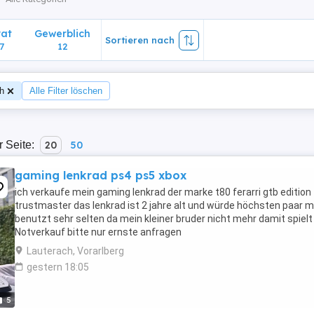
vat
Gewerblich
Sortieren nach
7
12
h
Alle Filter löschen
r Seite:
20
50
gaming lenkrad ps4 ps5 xbox
ich verkaufe mein gaming lenkrad der marke t80 ferarri gtb edition
trustmaster das lenkrad ist 2 jahre alt und würde höchsten paar m
benutzt sehr selten da mein kleiner bruder nicht mehr damit spielt
Notverkauf bitte nur ernste anfragen
Lauterach, Vorarlberg
gestern 18:05
5