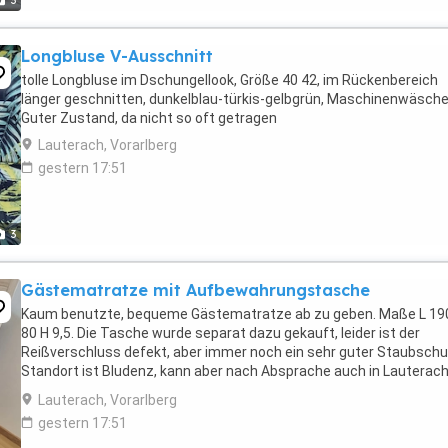
3
Longbluse V-Ausschnitt
tolle Longbluse im Dschungellook, Größe 40 42, im Rückenbereich
länger geschnitten, dunkelblau-türkis-gelbgrün, Maschinenwäsche
Guter Zustand, da nicht so oft getragen
Lauterach, Vorarlberg
gestern 17:51
3
Gästematratze mit Aufbewahrungstasche
Kaum benutzte, bequeme Gästematratze ab zu geben. Maße L 19
80 H 9,5. Die Tasche wurde separat dazu gekauft, leider ist der
Reißverschluss defekt, aber immer noch ein sehr guter Staubschu
Standort ist Bludenz, kann aber nach Absprache auch in Lauterac
abgeholt werden! Privatverkauf!
Lauterach, Vorarlberg
gestern 17:51