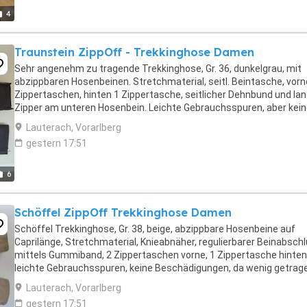
4
Traunstein ZippOff - Trekkinghose Damen
Sehr angenehm zu tragende Trekkinghose, Gr. 36, dunkelgrau, mit
abzippbaren Hosenbeinen. Stretchmaterial, seitl. Beintasche, vorn
Zippertaschen, hinten 1 Zippertasche, seitlicher Dehnbund und la
Zipper am unteren Hosenbein. Leichte Gebrauchsspuren, aber kei
Beschädigungen! Probieren lohnt sich! Privatverkauf, ...
Lauterach, Vorarlberg
gestern 17:51
6
Schöffel ZippOff Trekkinghose Damen
Schöffel Trekkinghose, Gr. 38, beige, abzippbare Hosenbeine auf
Caprilänge, Stretchmaterial, Knieabnäher, regulierbarer Beinabsch
mittels Gummiband, 2 Zippertaschen vorne, 1 Zippertasche hinten
leichte Gebrauchsspuren, keine Beschädigungen, da wenig getrag
Probieren lohnt sich! Privatverkauf, ...
Lauterach, Vorarlberg
gestern 17:51