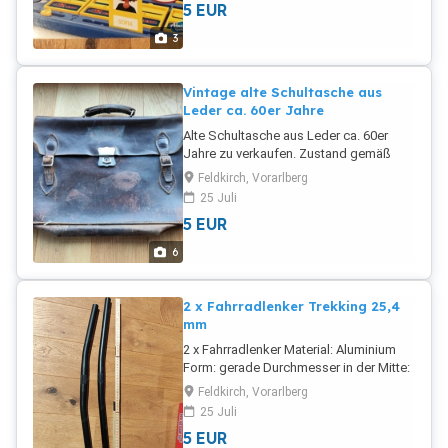
5
EUR
3
Vintage alte Schultasche aus
Leder ca. 60er Jahre
Alte Schultasche aus Leder ca. 60er
Jahre zu verkaufen. Zustand gemäß
den Fotos, zum reparieren, upcyclen
Feldkirch, Vorarlberg
oder umgestallten. Abzuholen in
25 Juli
Frastanz-Fellengatter 5 Euro oder zwei
5
EUR
Packungen Haribo Tropi-Frutti :-)
6
2 x Fahrradlenker Trekking 25,4
mm
2 x Fahrradlenker Material: Aluminium
Form: gerade Durchmesser in der Mitte:
25,4 mm Breite: 56 und 60 cm Preis 5
Feldkirch, Vorarlberg
Euro pro Stück
25 Juli
5
EUR