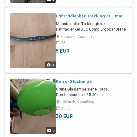
Fahrradlenker Trekking 31.8 mm
Mountainbike Trekkingbike
Fahrradlenker XLC Comp Ergobar Breite
ca. 60 cm
Frastanz, Vorarlberg
25 Juli
5
EUR
4
Retro-Glaslampe
Grüne Glaslampe siehe Fotos.
Durchmesser ca. 35-40 cm.
Feldkirch, Vorarlberg
25 Juli
30
EUR
3