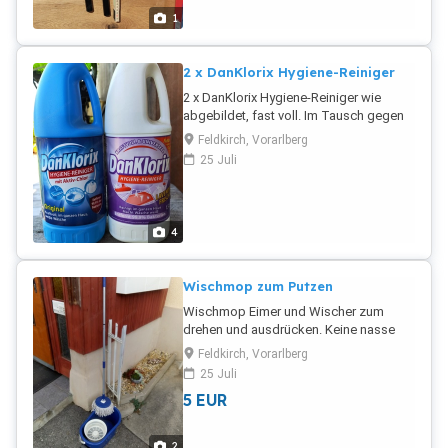
1
2 x DanKlorix Hygiene-Reiniger
2 x DanKlorix Hygiene-Reiniger wie
abgebildet, fast voll. Im Tausch gegen
eine Tüte Haribo-Gummibärchen
Feldkirch, Vorarlberg
25 Juli
4
Wischmop zum Putzen
Wischmop Eimer und Wischer zum
drehen und ausdrücken. Keine nasse
Hände.
Feldkirch, Vorarlberg
25 Juli
5
EUR
2