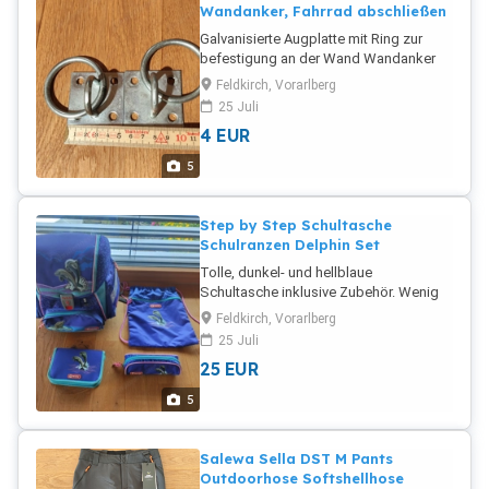
Wandanker, Fahrrad abschließen
Galvanisierte Augplatte mit Ring zur
befestigung an der Wand Wandanker
Platte 50 x 50 mm Ring 50 mm
Feldkirch, Vorarlberg
Durchmesser 2 Stück
25 Juli
4
EUR
5
Step by Step Schultasche
Schulranzen Delphin Set
Tolle, dunkel- und hellblaue
Schultasche inklusive Zubehör. Wenig
gebraucht und daher in gutem Zusatand
Feldkirch, Vorarlberg
(wurde nur 2 Jahre benutzt). Inklusive
25 Juli
Federschachtel, Schüttelpenal und
25
EUR
Sportbeutel. Die Delfine auf dem Deckel
können blinken. Ideal für Schulanfänger.
5
Kann gerne besichtigt und probiert
werden.
Salewa Sella DST M Pants
Outdoorhose Softshellhose