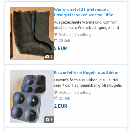
Winterstiefel Stiefeleinsatz
Faserpelzsocken warme Füße
Ausgezeichnete Wärme und Komfort
ideal für kalte Wetterbedingungen und
lange Outdoor-Einsätze Neuware Größe
Feldkirch, Vorarlberg
45
25 Juli
5
EUR
2
Eiswürfelform Kugeln aus Silikon
Eiswürfelform aus Silikon, die Eisürfel
sind 4 ca. Tischtennisball große Kugeln.
Feldkirch, Vorarlberg
25 Juli
2
EUR
3