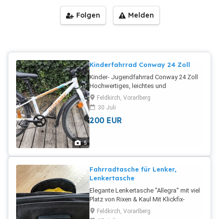
Folgen
Melden
Kinderfahrrad Conway 24 Zoll
Kinder- Jugendfahrrad Conway 24 Zoll
Hochwertiges, leichtes und
leichtgängiges Kinderrad zu verkaufen.
Feldkirch, Vorarlberg
Ohne Schnick-Schnack wie Federgabel
30 Juli
oder 21 Gänge, ganz einfach,
200
EUR
komfortabel und hochwertig.
Rahmenhöhe: 28 cm (für Kinder bis ca.
140 cm Körpergröße, ca. 9 Jahre)
5
Laufradgröße: 24 Zoll Schaltungsart:
Kettenschaltung mit 8-Gängen
Beleuchtung: Nabendynamo, immer
Fahrradtasche für Lenker,
Licht dabei, immer sicher Gabel: Starre
Lenkertasche
Gabel Ausstattung: Ständer,
Elegante Lenkertasche "Allegra" mit viel
Flaschenhalter, Schutzbleche, Klingel
Platz von Rixen & Kaul Mit Klickfix-
Neupreis: 480 Abzuholen in Frastanz-
System zum abnehmen Großes
Fellengatter.
Feldkirch, Vorarlberg
Hauptfach und geräumige Vortasche