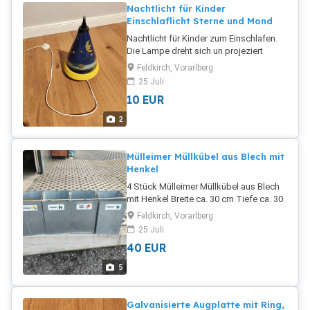
Nachtlicht für Kinder
Einschlaflicht Sterne und Mond
Nachtlicht für Kinder zum Einschlafen.
Die Lampe dreht sich un projeziert
dabei Mond und Sterne and Wand undd
Feldkirch, Vorarlberg
Decke.
25 Juli
10
EUR
2
Mülleimer Müllkübel aus Blech mit
Henkel
4 Stück Mülleimer Müllkübel aus Blech
mit Henkel Breite ca. 30 cm Tiefe ca. 30
cm Höhe ca. 50 cm Innen teilweiße
Feldkirch, Vorarlberg
verschmutzt sonst einwandfreier
25 Juli
Zustand 10 uro pro Stück
40
EUR
5
Galvanisierte Augplatte mit Ring,