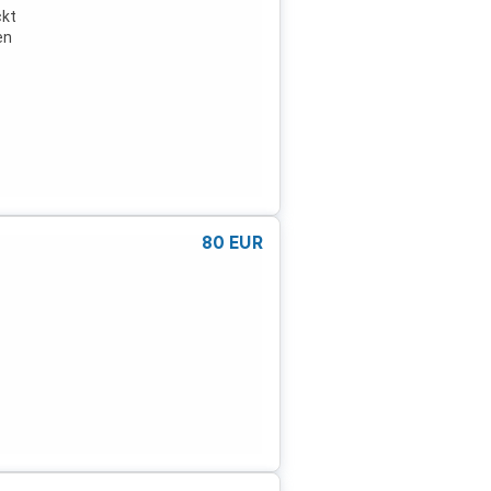
ckt
en
80
EUR