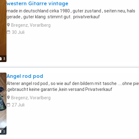
western Gitarre vintage
made in deutschland cirka 1980 , guter zustand , seiten neu, hals
gerade , guter klang .stimmt gut . privatverkauf
Bregenz, Vorarlberg
30 Juli
3
Angel rod pod
Älterer angel rod pod , so wie auf den bildern mit tasche .....ohne pi
,gebraucht keine garantie ,kein versand Privatverkauf
Bregenz, Vorarlberg
27 Juli
1