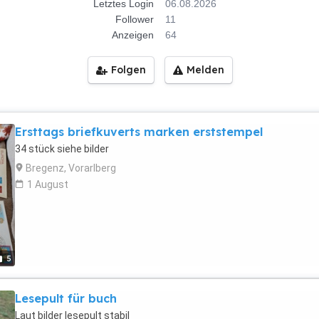
Letztes Login
06.08.2026
Follower
11
Anzeigen
64
Folgen
Melden
Ersttags briefkuverts marken erststempel
34 stück siehe bilder
Bregenz, Vorarlberg
1 August
5
Lesepult für buch
Laut bilder lesepult stabil