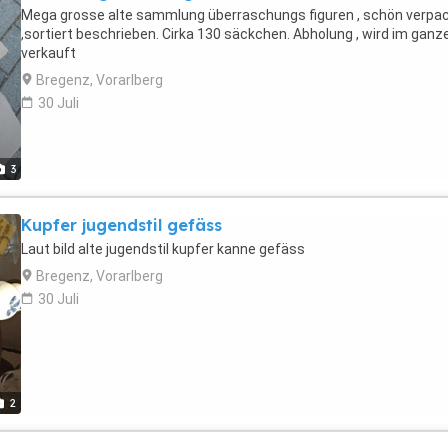
Mega grosse alte sammlung überraschungs figuren , schön verpa
,sortiert beschrieben. Cirka 130 säckchen. Abholung , wird im ganz
verkauft
Bregenz, Vorarlberg
30 Juli
3
Kupfer jugendstil gefäss
Laut bild alte jugendstil kupfer kanne gefäss
Bregenz, Vorarlberg
30 Juli
2