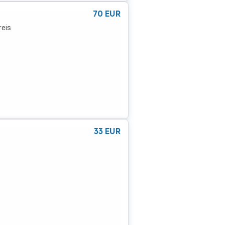
70
EUR
reis
33
EUR