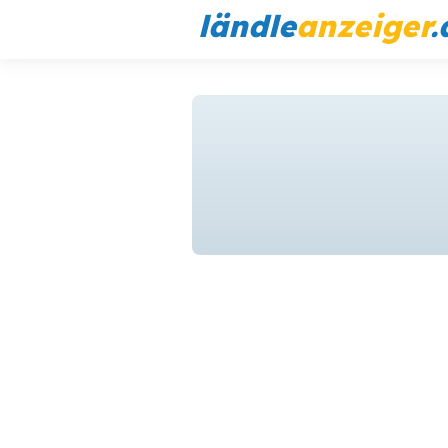
ländle
anzeiger
.