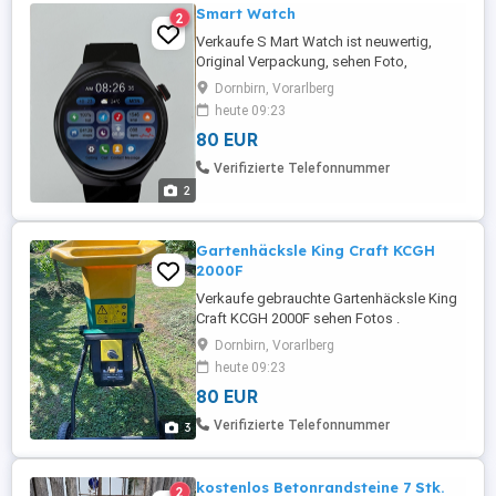
Smart Watch
2
Verkaufe S Mart Watch ist neuwertig,
Original Verpackung, sehen Foto,
Privatverkauf keine Garantie oder
Dornbirn, Vorarlberg
Rücknahme
heute 09:23
80 EUR
Verifizierte Telefonnummer
2
Gartenhäcksle King Craft KCGH
2000F
Verkaufe gebrauchte Gartenhäcksle King
Craft KCGH 2000F sehen Fotos .
Privatverkauf, keine Garantie und
Dornbirn, Vorarlberg
Rücknahme
heute 09:23
80 EUR
Verifizierte Telefonnummer
3
kostenlos Betonrandsteine 7 Stk.
2