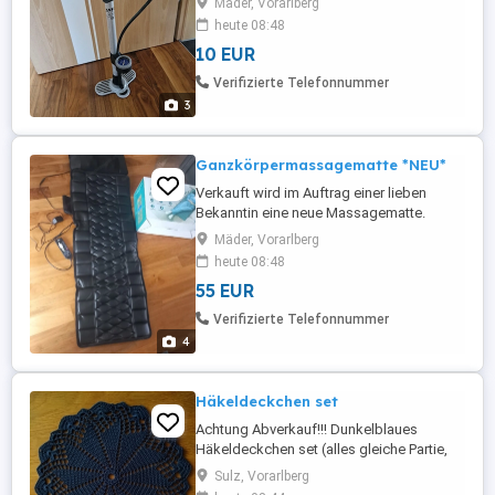
Mäder, Vorarlberg
heute 08:48
10 EUR
Verifizierte Telefonnummer
3
Ganzkörpermassagematte *NEU*
Verkauft wird im Auftrag einer lieben
Bekanntin eine neue Massagematte.
Nichtraucherhaushalt. Genaue Info siehe
Mäder, Vorarlberg
Bilder.
heute 08:48
55 EUR
Verifizierte Telefonnummer
4
Häkeldeckchen set
Achtung Abverkauf!!! Dunkelblaues
Häkeldeckchen set (alles gleiche Partie,
ganz dunkel) Von Hand gemacht Alle Neu
Sulz, Vorarlberg
und unbenutzt (Nichtraucherhaushalt) 3x