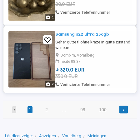
20.0 EUR
Verifizierte Telefonnummer
1
Samsung s22 ultra 256gb
Seher gutte tl.ohne kraze in gutte zustand
wi neue
Dornbirn, Vorarlberg
heute 08:37
320.0 EUR
350.0 EUR
2
Verifizierte Telefonnummer
›
‹
1
2
…
99
100
Ländleanzeiger
Anzeigen
Vorarlberg
Meiningen