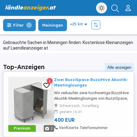
ländle
anzeiger
.at
Filter
Meiningen
Gebrauchte Sachen in Meiningen finden: Kostenlose Kleinanzeigen
auf Laendleanzeiger.at
Top-Anzeigen
Alle anzeigen
Zwei BuzziSpace BuzziHive Akustik-
1
Meetinglounges
Wir verkaufen zwei hochwertige BuzziHive
Akustik-Meetinglounges von BuzziSpace,
entworfen vom Designer Alain Gilles. Die
Schwarzach, Vorarlberg
schallabsorbierenden Meeting-Kabinen
gestern 16:01
bieten einen geschützten Rückzugsort für
400 EUR
Besprechungen, Telefonate oder
konzentriertes Arbeiten. Sie eignen sich
Verifizierte Telefonnummer
Premium
1
ideal für Großraumbüros,
Empfangsbereiche, ...