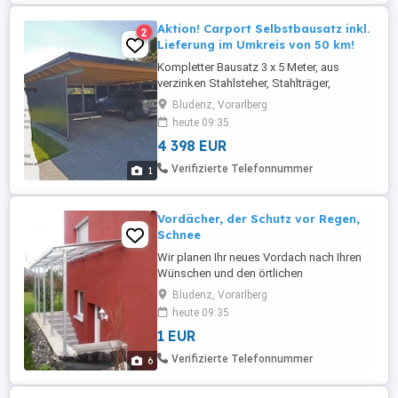
Aktion! Carport Selbstbausatz inkl.
2
Lieferung im Umkreis von 50 km!
Kompletter Bausatz 3 x 5 Meter, aus
verzinken Stahlsteher, Stahlträger,
Sparren, Aluwelldach, Montagematerial
Bludenz, Vorarlberg
und Aufbauanleitung, inkl. persönlicher
heute 09:35
Aufbauberatung vor Ort von ca. 2 Stunden.
4 398 EUR
Schneelast bis 350 kg m .
Verifizierte Telefonnummer
1
Vordächer, der Schutz vor Regen,
Schnee
Wir planen Ihr neues Vordach nach Ihren
Wünschen und den örtlichen
Gegebenheiten. Ob aus Edelstahl,
Bludenz, Vorarlberg
Aluminium oder verzinkten Stahl, bzw. ob
heute 09:35
Glas oder Polycarbonat, bieten viele
1 EUR
optische Gestaltungsmöglichkeiten Ihres
Eingangsbereiches. Eine präzise
Verifizierte Telefonnummer
6
Fertigung und eine exakte, saubere Arbeit
durch unser ...