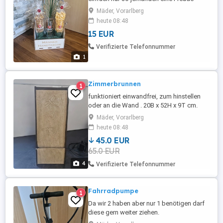
machen. drinnen sind 6x 0,5 Fohrenburger
Mäder, Vorarlberg
Weizenbiergläser mit Knabbergebäck
heute 08:48
befüllt. Selbstabholung in Mäder
15 EUR
Verifizierte Telefonnummer
1
Zimmerbrunnen
1
funktioniert einwandfrei, zum hinstellen
oder an die Wand . 20B x 52H x 9T cm.
Selbstabholung in Mäder
Mäder, Vorarlberg
heute 08:48
45.0 EUR
65.0 EUR
4
Verifizierte Telefonnummer
Fahrradpumpe
1
Da wir 2 haben aber nur 1 benötigen darf
diese gern weiter ziehen.