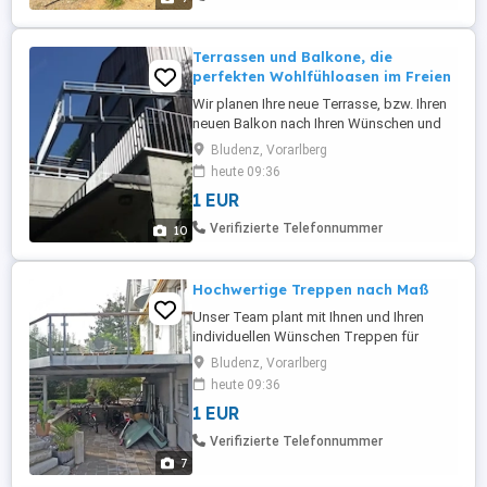
Optional können wir Tor- und Türlösungen
anbieten. Eine ...
Terrassen und Balkone, die
perfekten Wohlfühloasen im Freien
Wir planen Ihre neue Terrasse, bzw. Ihren
neuen Balkon nach Ihren Wünschen und
den örtlichen Gegebenheiten. Ob
Bludenz, Vorarlberg
Edelstahl, Aluminium oder verzinktem
heute 09:36
Stahl, bzw. integriert mit Glas- oder
1 EUR
Holzelementen, bieten wir viele optische
Möglichkeiten für Ihre Terrasse oder
Verifizierte Telefonnummer
10
Balkon. Eine präzise Fertigung und ...
Hochwertige Treppen nach Maß
Unser Team plant mit Ihnen und Ihren
individuellen Wünschen Treppen für
unterschiedliche Einsatzbereiche: Außen-
Bludenz, Vorarlberg
und Innentreppen, Wendel- und
heute 09:36
Spindeltreppen, Geradläufige- und
1 EUR
Podesttreppen, Bolzen- und Freitragende
Treppen, Industrietreppen. Ob Edelstahl,
Verifizierte Telefonnummer
Aluminium oder verzinktem Stahl, bzw.
7
integriert ...