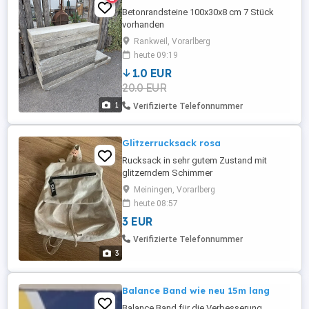
Betonrandsteine 100x30x8 cm 7 Stück
vorhanden
Rankweil, Vorarlberg
heute 09:19
1.0 EUR
20.0 EUR
1
Verifizierte Telefonnummer
Glitzerrucksack rosa
Rucksack in sehr gutem Zustand mit
glitzerndem Schimmer
Meiningen, Vorarlberg
heute 08:57
3 EUR
Verifizierte Telefonnummer
3
Balance Band wie neu 15m lang
Balance Band für die Verbesserung