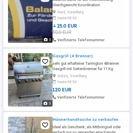
Gleichgewicht Koordination
Hard, Vorarlberg
heute 08:50
25.0 EUR
30.0 EUR
2
Verifizierte Telefonnummer
Gasgrill (4 Brenner)
sehr gut erhaltener Tarrington 4Brenner
Gasgrill mit Seitenbrenner für 11 Kg
Gasflasche (nicht dabei) in
Götzis, Vorarlberg
Edelstahlausführung und Abdeckung um
heute 08:50
120 Euro zu verkaufen. (Neupreis war ca.
120 EUR
370 Euro)
Verifizierte Telefonnummer
5
Männerhandtasche zu verkaufen
Ideal als Geschenk, als Mitbringsel oder
einfach nur so jemanden eine Freude