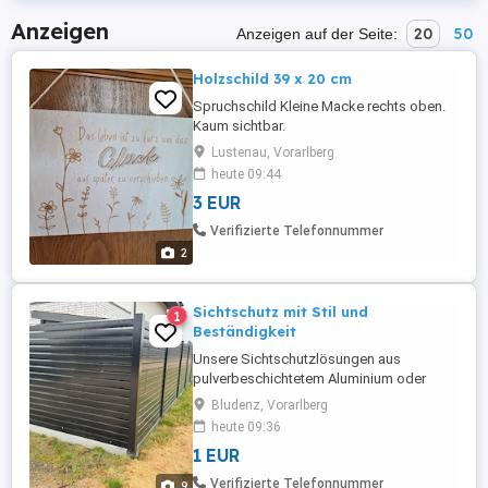
Anzeigen
20
50
Anzeigen auf der Seite:
Holzschild 39 x 20 cm
Spruchschild Kleine Macke rechts oben.
Kaum sichtbar.
Lustenau, Vorarlberg
heute 09:44
3 EUR
Verifizierte Telefonnummer
2
Sichtschutz mit Stil und
1
Beständigkeit
Unsere Sichtschutzlösungen aus
pulverbeschichtetem Aluminium oder
verzinkten Stahl verbinden Langlebigkeit
Bludenz, Vorarlberg
und zeitloser Ästhetik. Wir verwenden
heute 09:36
hochwertige Materialien,
1 EUR
pulverbeschichtet in vielen RAL-Farben
und 6 verschiedene Lamellenprofile.
Verifizierte Telefonnummer
9