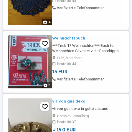
heute 08:44
rund Durchmesser 19cm Preis alle
Verifizierte Telefonnummer
zusammen 27 Euro 2 Runde Blumenform
Durchmesser. 21cm Preis 10 Euro
Zustellung in Vorarlberg möglich Versand
4
...
Weihnachtsbuch
***Trick 17 Weihnachten*** Buch für
Weihnachten Silvester viele Basteltipps,
Deko Vorschläge und leckeren Rezepten
Sulz, Vorarlberg
Neu und unbenutzt! Top Zustand
heute 08:44
Neupreis 20 Euro Zustellung in VLBG
15 EUR
möglich Versand nach Absprache
Verifizierte Telefonnummer
1
vir von gus deko
vir von gus deko in gutte zustand
Dornbirn, Vorarlberg
heute 08:37
15.0 EUR