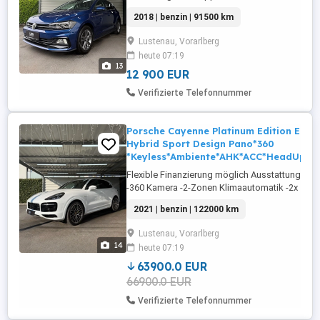
Audiosystem Composition Media mit
2018 | benzin | 91500 km
Touchscreen, MP3 & Bluetooth Bluetooth-
Freisprecheinrichtung USB-Anschluss für
Lustenau, Vorarlberg
iPhone iPod Multifunktionsanzeige Plus
heute 07:19
Bordcomputer Tempomat mit
13
Geschwindigkeitsbegrenzer Einparkhilfe
12 900 EUR
...
Verifizierte Telefonnummer
Porsche Cayenne Platinum Edition E-
Hybrid Sport Design Pano*360
*Keyless*Ambiente*AHK*ACC*HeadUp
Flexible Finanzierung möglich Ausstattung:
-360 Kamera -2-Zonen Klimaautomatik -2x
USB-C Anschluss in Mittelkonsole -2x USB-
2021 | benzin | 122000 km
C Anschluss Rückbank -12V Anschluss
Rückbank -ACC Abstandstempomat -
Lustenau, Vorarlberg
Airbag Fahrer + Beifahrer + Seiten -
14
heute 07:19
Ambiente-Beleuchtung -Anhängerkupplung
schwenkbar -Apple Carplay -Armlehne -
63900.0 EUR
Ausparkwarner -Bluetooth -BOSE ...
66900.0 EUR
Verifizierte Telefonnummer