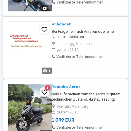
Bescheinigung, den Originalen Auspuff
Verifizierte Telefonnummer
gebe ich dazu. Preis ...
5
Anhänger
Bei Fragen einfach Anrufen oder eine
Nachricht schicken
Langenegg, Vorarlberg
gestern 23:15
Verifizierte Telefonnummer
1
Yamaha Aerox
1
Verkaufe meinen Yamaha Aerox in gutem
technischen Zustand. -Erstzulassung:
2012 -Kilometerstand: 13.600 km -
Dornbirn, Vorarlberg
Wassergekühlter 50ccm-Motor -
gestern 23:13
Scheibenbremsen vorne und hinten -
1 099 EUR
Springt sofort an sowohl mit E-Starter als
auch mit Kickstarter -Läuft technisch
Verifizierte Telefonnummer
einwandfrei -Gesamte Elektrik funktioniert