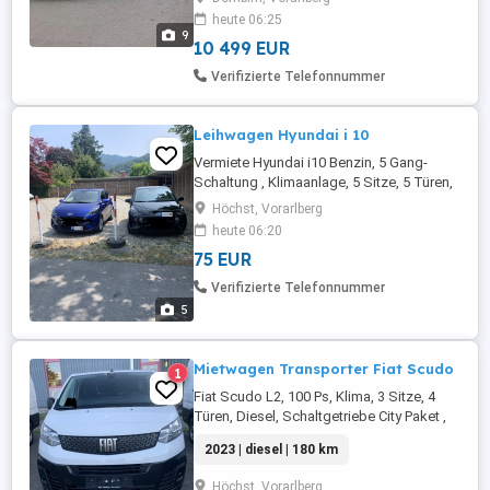
richtig Spaß zu fahren, bleibt aber
heute 06:25
gleichzeitig komfortabel und zuverlässig
9
im Alltag Das Fahrzeug ist ...
10 499 EUR
Verifizierte Telefonnummer
Leihwagen Hyundai i 10
Vermiete Hyundai i10 Benzin, 5 Gang-
Schaltung , Klimaanlage, 5 Sitze, 5 Türen,
Android Auto Apple CarPlay, digital Radio
Höchst, Vorarlberg
DAB plus , Tempomat , Spurhalteassistent
heute 06:20
Autobahn-Vignette Österreich und
75 EUR
Schweiz Gerne machen wir ein
persönliches Angebot für Wochenende ,
Verifizierte Telefonnummer
zögern sie nicht uns anzurufen. 0680 ...
5
Mietwagen Transporter Fiat Scudo
1
Fiat Scudo L2, 100 Ps, Klima, 3 Sitze, 4
Türen, Diesel, Schaltgetriebe City Paket ,
Apple Car Play, Android Auto,
2023 | diesel | 180 km
Parksensoren hinten , Reifenpannenset ,
Flügeltüren hinten verblecht Keine
Höchst, Vorarlberg