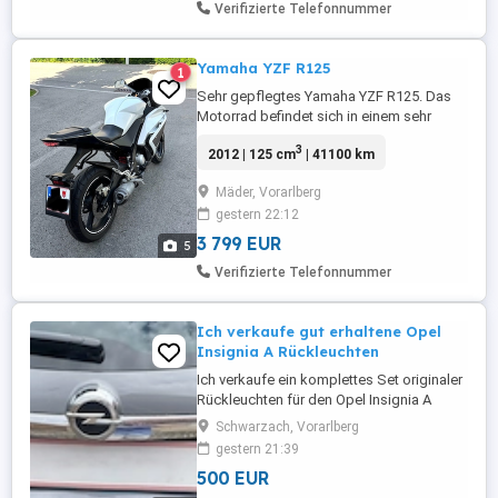
Verifizierte Telefonnummer
Yamaha YZF R125
1
Sehr gepflegtes Yamaha YZF R125. Das
Motorrad befindet sich in einem sehr
guten Zustand.
3
2012 | 125 cm
| 41100 km
Mäder, Vorarlberg
gestern 22:12
3 799 EUR
5
Verifizierte Telefonnummer
Ich verkaufe gut erhaltene Opel
Insignia A Rückleuchten
Ich verkaufe ein komplettes Set originaler
Rückleuchten für den Opel Insignia A
(Facelift ab Modelljahr 2013). Das
Schwarzach, Vorarlberg
Angebot umfasst sowohl die linke als
gestern 21:39
auch die rechte Rückleuchte. Beide
500 EUR
Rückleuchten stammen aus einem