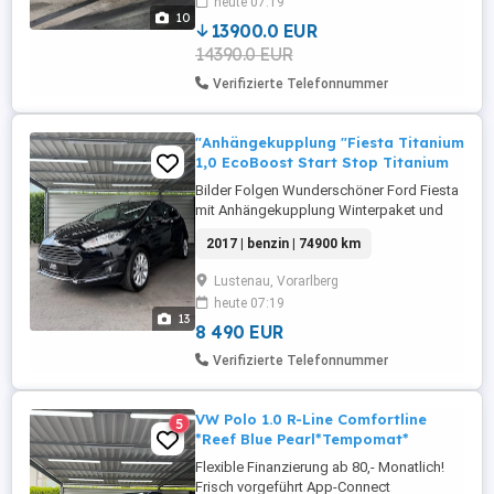
heute 07:19
Kabelgebunden) Außenspiegel (Elektrisch
10
anklappbar, beheizbar ...
13900.0 EUR
14390.0 EUR
Verifizierte Telefonnummer
"Anhängekupplung "Fiesta Titanium
1,0 EcoBoost Start Stop Titanium
Bilder Folgen Wunderschöner Ford Fiesta
mit Anhängekupplung Winterpaket und
Ambientenbeleuchtung im Top Zustand
2017 | benzin | 74900 km
Lustenau, Vorarlberg
heute 07:19
13
8 490 EUR
Verifizierte Telefonnummer
VW Polo 1.0 R-Line Comfortline
5
*Reef Blue Pearl*Tempomat*
Flexible Finanzierung ab 80,- Monatlich!
Frisch vorgeführt App-Connect