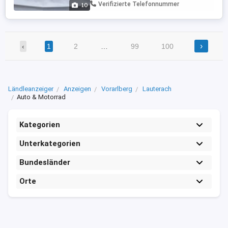
Fahrzeug des Baujahres 2016 und wurden
Verifizierte Telefonnummer
10
somit in einem der letzten produzierten
Insignia ...
›
‹
1
2
…
99
100
Ländleanzeiger
Anzeigen
Vorarlberg
Lauterach
Auto & Motorrad
Kategorien
Unterkategorien
Bundesländer
Orte