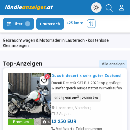
ländle
anzeiger
.at
Filter
Lauterach
Gebrauchtwagen & Motorräder in Lauterach - kostenlose
Kleinanzeigen
Top-Anzeigen
Alle anzeigen
Ducati desert x sehr guter Zustand
2
Ducati DesertX 937 BJ. 2023 top gepflegt
& umfangreich ausgestattet Wir verkaufen
aus unserem Xpert Drivers Fuhrpark
3
2023 | 950 cm
| 26000 km
unsere Ducati DesertX. Fahrzeugdaten
Baujahr: 2023 Kilometerstand: 26.572 km
Hohenems, Vorarlberg
937 cm V2 110 PS Ausstattung Ducati
2 August
Quick Shift Up Down Tempomat Cruise
Control ...
12 250 EUR
Premium
4
Verifizierte Telefonnummer