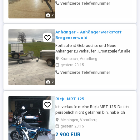
Verifizierte Telefonnummer
2
Anhänger - Anhängerwerkstatt
Bregenzerwald
Fortlaufend Gebrauchte und Neue
Anhänger zu verkaufen. Ersatzteile für alle
Anhänger Reparaturen für alle Anhänger
Krumbach, Vorarlberg
gestern 23:15
Verifizierte Telefonnummer
2
Rieju MRT 125
Ich verkaufe meine Rieju MRT 125. Da ich
persönlich nicht gefahren bin, habe ich
den Vergaser Ultraschall gereinigt und die
Meiningen, Vorarlberg
Nebendüse, die Batterie und den BFK
gestern 23:15
Behälter gerade erst ersetzt. Auf dem Bild
2 900 EUR
ist ein xRacing Auspuff verbaut, mit ECE -