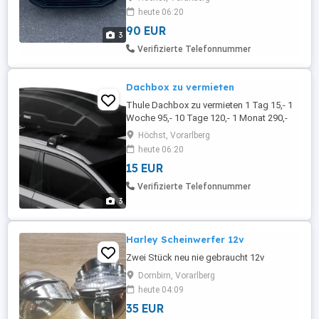
versteckten Kosten! Kaution : 400 Euro in
heute 06:20
Bar bei Fahrzeuabholung Faire
Tankregelung: Voll Voll Faire Reinigung: ...
90 EUR
3
Verifizierte Telefonnummer
Dachbox zu vermieten
Thule Dachbox zu vermieten 1 Tag 15,- 1
Woche 95,- 10 Tage 120,- 1 Monat 290,-
Höchst, Vorarlberg
heute 06:20
15 EUR
Verifizierte Telefonnummer
3
Harley Scheinwerfer 12v
Zwei Stück neu nie gebraucht 12v
Dornbirn, Vorarlberg
heute 04:09
35 EUR