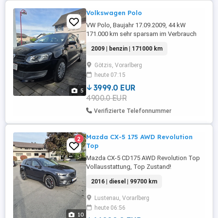
Volkswagen Polo
VW Polo, Baujahr 17.09.2009, 44 kW
171.000 km sehr sparsam im Verbrauch
Pickerl gültig bis 09 2026 + 4 Monate
2009 | benzin | 171000 km
Vorderbremsen neu Spurgelenke neu
Ölservice + alle Filter beim letzten Pickerl
Götzis, Vorarlberg
erneuert Unterboden rostfrei Technisch in
heute 07:15
gutem Zustand Ideal als: Anfängerauto für
Neulenker günstiges Stadtauto
3999.0 EUR
5
sparsames ...
4900.0 EUR
Verifizierte Telefonnummer
Mazda CX-5 175 AWD Revolution
2
Top
Mazda CX-5 CD175 AWD Revolution Top
Vollausstattung, Top Zustand!
Finanzierung möglich über HG-Cars
2016 | diesel | 99700 km
Lustenau Zum Verkauf steht ein sehr
gepflegter Mazda CX-5 aus dem Baujahr
Lustenau, Vorarlberg
2016 mit dem starken 2.2 Diesel Motor
heute 06:56
(175 PS) und Allradantrieb. Das Fahrzeug
10