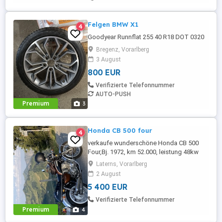
Felgen BMW X1
4
Goodyear Runnflat 255 40 R18 DOT 0320
Bregenz, Vorarlberg
3 August
800 EUR
Verifizierte Telefonnummer
AUTO-PUSH
Premium
3
Honda CB 500 four
4
verkaufe wunderschöne Honda CB 500
Four,Bj. 1972, km 52.000, leistung 48kw
(65 PS) läuft einwandfrei.
Laterns, Vorarlberg
2 August
5 400 EUR
Verifizierte Telefonnummer
Premium
4