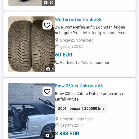
10
einwandfrei -Vorder- ...
Winterreifen Hankook
Zwei Wintereifen auf 5 Lochstahlfelgen
sehr gute Profiltiefe, fertig zu montieren...
Winter wie Sommer erlaubt ! ! ! Zusammen
Bregenz, Vorarlberg
60 Tel 06504404005
gestern 23:00
60 EUR
Verifizierte Telefonnummer
3
Bmw 330 ci Cabrio e46
Bmw 330 ci Cabrio Daten komen noch
Einfall Anrufe
2001 | benzin | 200000 km
Dornbirn, Vorarlberg
gestern 22:14
8 888 EUR
5