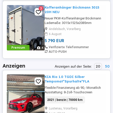
Kofferanhänger Böckmann 3015
3
20H NEU
Neuer PKW-Kofferanhänger Böckmann
Lademaße: 3015x1525x2085mm
Gesamtgewicht: 2000 kg Nutzlast: 1437
Andelsbuch, Vorarlberg
kg
6 August
5 790 EUR
Verifizierte Telefonnummer
Premium
4
AUTO-PUSH
Anzeigen
20
50
Anzeigen auf der Seite:
KIA Rio 1.0 TGDI Silber
Tempomat*Spurhalte*FLA
Flexible Finanzierung ab 90,- Monatlich
Ausstattung: 8-Zoll-Touchscreen
(Zentrales Display) Abbiegelicht
2021 | benzin | 70000 km
(Statisch) Airbags (Front-, Seiten- und
Vorhangairbags) Android Auto (Kabellos
Lustenau, Vorarlberg
Kabelgebunden) Apple CarPlay (Kabellos