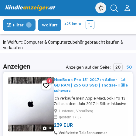
ländle
anzeiger
.at
Filter
Wolfurt
In Wolfurt: Computer & Computerzubehör gebraucht kaufen &
verkaufen
Anzeigen
20
50
Anzeigen auf der Seite:
MacBook Pro 13" 2017 in Silber | 16
1
GB RAM | 256 GB SSD | Incase-Hülle
schwarz
Ich verkaufe mein Apple MacBook Pro 13
Zoll aus dem Jahr 2017 in Silber inklusive
schwarzer Incase-Schutzhülle und
Lustenau, Vorarlberg
originalem Apple USB-C-Ladekabel mit 2
gestern 17:37
Metern Länge. Das MacBook ist technisch
239 EUR
voll funktionsfähig und befindet sich
10
optisch in einem sehr guten Zustand mit
Verifizierte Telefonnummer