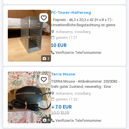
kaum Gebrauchsspuren. Die Batterie ...
PC-Tower-Halterung
- Fixpreis - 46,3 x 20,3 x 42 (H x B x T) -
Unverbindliche Begutachtung ist gerne
möglich nach Terminvereinbarung - Kein
Hohenems, Vorarlberg
Versand
gestern 17:21
10 EUR
Verifizierte Telefonnummer
2
Terra Mouse
TERRA Mouse - Artikelnummer: 2920082 -
Sehr guter Zustand, neuwertig - Eine
unverbindliche Begutachtung ist gerne
Hohenems, Vorarlberg
möglich per Teminvereinbarung - Kein
gestern 17:20
Versand; Selbstabholung; ausschließlich
7.0 EUR
Barzahlung;
10.0 EUR
3
Verifizierte Telefonnummer