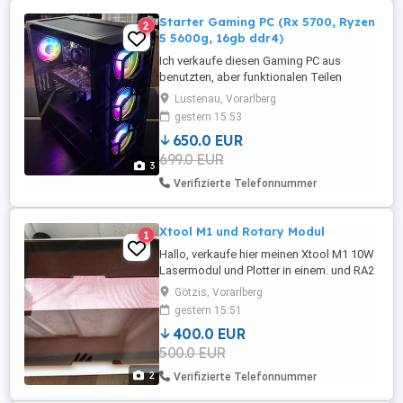
Starter Gaming PC (Rx 5700, Ryzen
2
5 5600g, 16gb ddr4)
Ich verkaufe diesen Gaming PC aus
benutzten, aber funktionalen Teilen
(Windows 11 ist vorinstalliert). FPS:
Lustenau, Vorarlberg
Fortnite: 200-250 Forza Horizon: 100-120
gestern 15:53
Counter Strike 2: 250-275 Marvel Rivals 50-
650.0 EUR
70 Komponenten: Rx 5700 8gb Ryzen 5
699.0 EUR
5600g 16gb ddr4 RAM 550 Watt Netzteil
3
256gb m.2 ssd Kolink Observatory ...
Verifizierte Telefonnummer
Xtool M1 und Rotary Modul
1
Hallo, verkaufe hier meinen Xtool M1 10W
Lasermodul und Plotter in einem. und RA2
PRO Rotary Modul. 305mm - 254 mm. Sehr
Götzis, Vorarlberg
wenig benutzt und in einem sehr guten
gestern 15:51
Zustand, funktioniert einwandfrei. Sehr
400.0 EUR
viel Zubehör dabei für Lasern und auch
500.0 EUR
Folien für Plottern. Keine Garantie oder
Gewährleistung! Pr ...
2
Verifizierte Telefonnummer