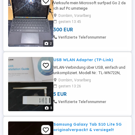
Verksufe mein Microsoft surfpad Go 2 da
ich auf Pc umsteige
Dornbirn, Vorarlberg
gestern 13:45
300 EUR
Verifizierte Telefonnummer
2
USB WLAN Adapter (TP-Link)
WLAN-Verbindung über USB, einfach und
unkompliziert. Modell Nr.: TL-WN722N,
Details siehe Bilder.
Dornbirn, Vorarlberg
gestern 13:26
5 EUR
Verifizierte Telefonnummer
3
Samsung Galaxy Tab S10 Lite 5G
originalverpackt & versiegelt