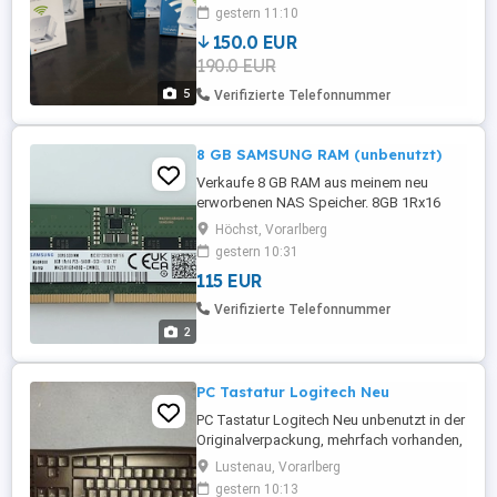
KIT dLAN 550 WiFi 6 x Ergänzung dLAN
gestern 11:10
550 WiFi dLAN Powerline nutzt die
150.0 EUR
Hausinterne Stromleitung wie ein langes
190.0 EUR
Kabel. Es bringt das Internet zuverlässig in
jeden Raum und verbindet alle ...
5
Verifizierte Telefonnummer
8 GB SAMSUNG RAM (unbenutzt)
Verkaufe 8 GB RAM aus meinem neu
erworbenen NAS Speicher. 8GB 1Rx16
PC5-5600B - SCO -1010 -XT Speicher wurd
Höchst, Vorarlberg
nie benutzt, da ich separat 16GB
gestern 10:31
mitbestellt habe. Kein Paypal und kein
115 EUR
Versand. Nur gegen Abholung. Danke
Verifizierte Telefonnummer
2
PC Tastatur Logitech Neu
PC Tastatur Logitech Neu unbenutzt in der
Originalverpackung, mehrfach vorhanden,
gesamt habe ich 20stk Normaler
Lustenau, Vorarlberg
Ladenpreis 19 verkaufe sie das Stück um
gestern 10:13