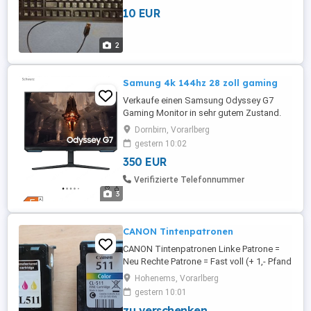
10
10 EUR
2
Samung 4k 144hz 28 zoll gaming
Verkaufe einen Samsung Odyssey G7
Gaming Monitor in sehr gutem Zustand.
Technische Daten: * 28 Zoll * 4K UHD (384
Dornbirn, Vorarlberg
Hz * 1 ms Reaktionszeit * Smart-TV-
gestern 10:02
Funktion (Tizen) * Gaming Hub * HDR400
350 EUR
Anschlüsse: * 2 HDMI 2.1 * 1 DisplayPort
1.4 * 2 USB-A * 1 LAN (RJ-45) * 1
Verifizierte Telefonnummer
Kopfhöreranschluss Ausstattung: * ...
3
CANON Tintenpatronen
CANON Tintenpatronen Linke Patrone =
Neu Rechte Patrone = Fast voll (+ 1,- Pfand
für Original-Patrone)
Hohenems, Vorarlberg
gestern 10:01
zu verschenken