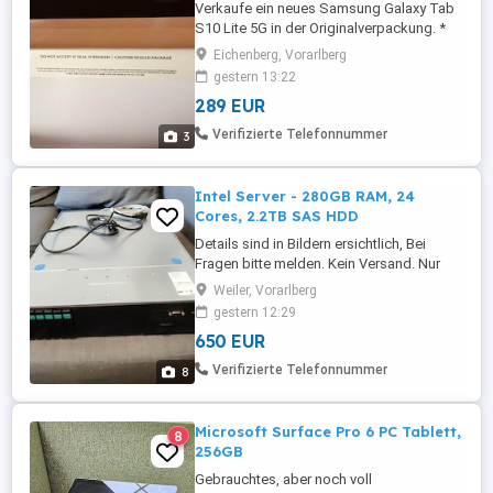
Verkaufe ein neues Samsung Galaxy Tab
S10 Lite 5G in der Originalverpackung. *
Neu und ungeöffnet * Original versiegelt *
Eichenberg, Vorarlberg
5G-Version * 128 GB Speicher * Farbe:
gestern 13:22
Grau * S Pen inklusive (original im
289 EUR
Lieferumfang) Das Tablet wurde nie
geöffnet oder verwendet und befindet
Verifizierte Telefonnummer
3
sich in einwandfreiem Zustand. Preis: ...
Intel Server - 280GB RAM, 24
Cores, 2.2TB SAS HDD
Details sind in Bildern ersichtlich, Bei
Fragen bitte melden. Kein Versand. Nur
Abholung in Feldkirch(Gisingen) oder
Weiler, Vorarlberg
Weiler Vorarlberg. Preis VHB
gestern 12:29
650 EUR
Verifizierte Telefonnummer
8
Microsoft Surface Pro 6 PC Tablett,
8
256GB
Gebrauchtes, aber noch voll