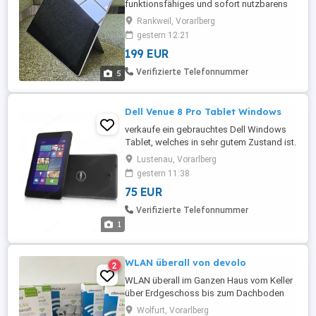
funktionsfähiges und sofort nutzbarens
Surface Pro 6 inkl. Tastatur und Ladekabel
Rankweil, Vorarlberg
abzugeben. Praktisch wie ein TABLETT,
gestern 12:21
da Touchscreen, zu benutzen wie ein
199 EUR
leichter LAPTOP!
Verifizierte Telefonnummer
5
Dell Venue 8 Pro Tablet Windows
verkaufe ein gebrauchtes Dell Windows
Tablet, welches in sehr gutem Zustand ist.
Lustenau, Vorarlberg
gestern 11:38
75 EUR
Verifizierte Telefonnummer
1
WLAN überall von devolo
2
WLAN überall im Ganzen Haus vom Keller
über Erdgeschoss bis zum Dachboden
oder in der ganzen Wohnung. 1 x Network
Wolfurt, Vorarlberg