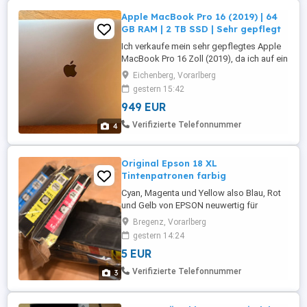
Apple MacBook Pro 16 (2019) | 64
GB RAM | 2 TB SSD | Sehr gepflegt
Ich verkaufe mein sehr gepflegtes Apple
MacBook Pro 16 Zoll (2019), da ich auf ein
neues Gerät umgestiegen bin. Das
Eichenberg, Vorarlberg
MacBook wurde stets sorgfältig
gestern 15:42
behandelt, befindet sich in einem sehr
949 EUR
guten optischen und technischen Zustand
und wurde vollständig zurückgesetzt. Es
Verifizierte Telefonnummer
4
ist sofort für die Neueinrichtung ...
Original Epson 18 XL
Tintenpatronen farbig
Cyan, Magenta und Yellow also Blau, Rot
und Gelb von EPSON neuwertig für
Tinenstrahldrucker (Symbol: Margarithe)
Bregenz, Vorarlberg
+ 3 Ersatzpatronen (noname)
gestern 14:24
Originalverpackt - alle zusammen nur 5
5 EUR
Euro
Verifizierte Telefonnummer
3