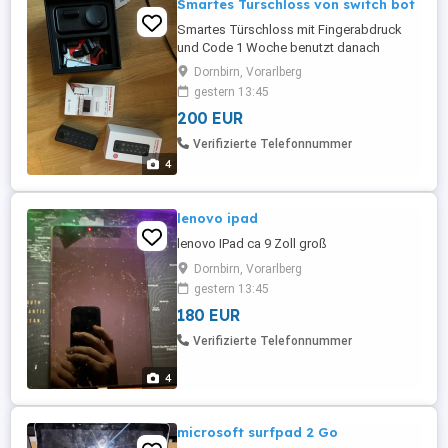
Smartes Türschloss von switch bot
Smartes Türschloss mit Fingerabdruck
und Code 1 Woche benutzt danach
wieder eingepackt wegen Umzug
Dornbirn, Vorarlberg
gestern 13:45
200 EUR
Verifizierte Telefonnummer
4
lenovo ipad
lenovo IPad ca 9 Zoll groß
Dornbirn, Vorarlberg
gestern 13:45
180 EUR
Verifizierte Telefonnummer
4
microsoft surfpad 2 Go