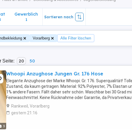
vat
Gewerblich
Sortieren nach
3
1
ndbekleidung
Vorarlberg
Alle Filter löschen
r Seite:
20
50
Whoopi Anzughose Jungen Gr. 176 Hose
Elegante Anzughose der Marke Whoopi. Gr. 176. Superqualität! Toll
Zustand, da kaum getragen. Material: 92% Polyester, 7% Elastan u
1% andere Fasern. Fällt daher sehr schön. Waschbar bei 30 Grad mi
Feinwaschmittel. Keine Rücknahme oder Garantie, da Privatverkau
Versandkosten: 5,10 Euro (mit Sendungsnummer) Viele ...
Rankweil, Vorarlberg
gestern 21:16
3