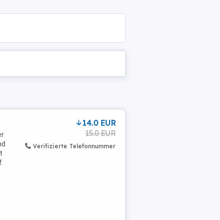
14.0 EUR
15.0 EUR
er
nd
Verifizierte Telefonnummer
t
f.