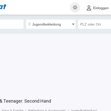
at
t
Gewerblich
Sortieren nach
Einloggen
1
r & Teenager: Second Hand
Haus & Familie
Bekleidung & Accessoires
Jugendbekleidung