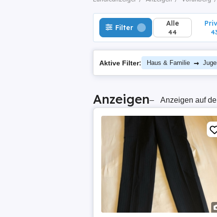
Alle
Pri
Filter
44
4
→
Aktive Filter:
Haus & Familie
Juge
Anzeigen
–
Anzeigen auf de