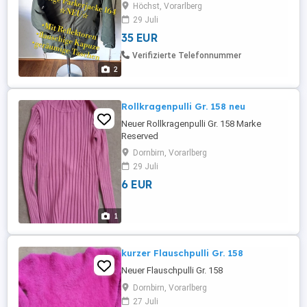
gefällt sie leider nicht. Abzuholen in
Höchst, Vorarlberg
Höchst aus einem Tier-und rauchfreien
29 Juli
Haushalt.
35 EUR
Verifizierte Telefonnummer
2
Rollkragenpulli Gr. 158 neu
Neuer Rollkragenpulli Gr. 158 Marke
Reserved
Dornbirn, Vorarlberg
29 Juli
6 EUR
1
kurzer Flauschpulli Gr. 158
Neuer Flauschpulli Gr. 158
Dornbirn, Vorarlberg
27 Juli