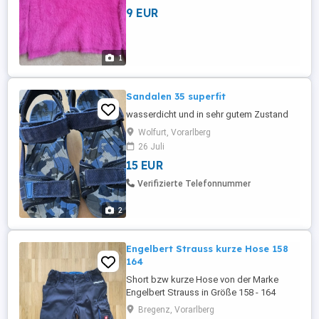
9 EUR
1
Sandalen 35 superfit
wasserdicht und in sehr gutem Zustand
Wolfurt, Vorarlberg
26 Juli
15 EUR
Verifizierte Telefonnummer
2
Engelbert Strauss kurze Hose 158
164
Short bzw kurze Hose von der Marke
Engelbert Strauss in Größe 158 - 164
Farbe: Blau Schwarz * durchdachte
Bregenz, Vorarlberg
Details * robuster, aber angenehmer Stoff