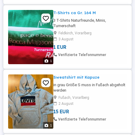
T-Shirts ca Gr. 164 M
3 T-Shirts Naturfreunde, Minis,
Turnerschaft
Feldkirch, Vorarlberg
3 August
1 EUR
Verifizierte Telefonnummer
1
Sweatshirt mit Kapuze
in grau Größe S muss in Fußach abgeholt
werden
Fußach, Vorarlberg
2 August
15 EUR
Verifizierte Telefonnummer
1