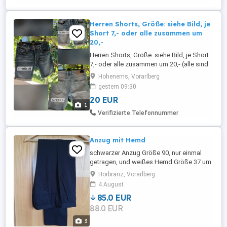
Herren Shorts, Größe: siehe Bild, je
Short 7,- oder alle zusammen um
20,-
Herren Shorts, Größe: siehe Bild, je Short
7,- oder alle zusammen um 20,- (alle sind
eher schmal geschnitten, Größe eher wie
Hohenems, Vorarlberg
176-S)
gestern 09:30
20 EUR
1
Verifizierte Telefonnummer
Anzug mit Hemd
schwarzer Anzug Größe 90, nur einmal
getragen, und weißes Hemd Größe 37 um
nur 85 Euro zu verkaufen Kann jederzeit
Hörbranz, Vorarlberg
gerne bei uns angeschaut und probiert
4 August
werden!
85.0 EUR
88.0 EUR
3