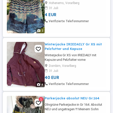
Hohenems, Vorarlberg
31 Juli
4 EUR
Verifizierte Telefonnummer
2
Winterjacke IRIEDAILY Gr XS mit
Pelzfutter und Kapuze
Winterjacke Gr XS von IRIEDAILY mit
Kapuze und Pelzfutter vorne
Reißverschluss mit Knopfleiste 2
Dornbirn, Vorarlberg
Eingriffstaschen sowie Kordelzug in der
31 Juli
Taille wenig getragen
40 EUR
Verifizierte Telefonnummer
4
Parkerjacke absolut NEU Gr.164
1
Olivgrüne Parkerjacke in Gr 164. Absolut
NEU und ungetragen !!! Meinem Sohn