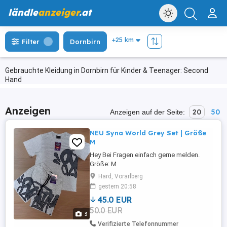
ländle
anzeiger
.at
Filter
Dornbirn
Gebrauchte Kleidung in Dornbirn für Kinder & Teenager: Second
Hand
Anzeigen
20
50
Anzeigen auf der Seite:
NEU Syna World Grey Set | Größe
M
Hey Bei Fragen einfach gerne melden.
Größe: M
Hard, Vorarlberg
gestern 20:58
45.0 EUR
50.0 EUR
3
Verifizierte Telefonnummer