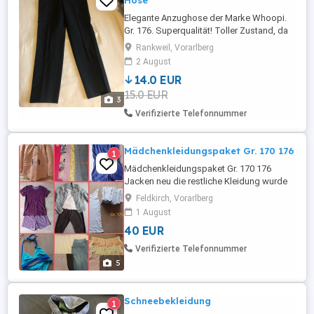
Hose
Elegante Anzughose der Marke Whoopi.
Gr. 176. Superqualität! Toller Zustand, da
kaum getragen. Material: 92% Polyester,
Rankweil, Vorarlberg
7% Elastan und 1% andere Fasern. Fällt
2 August
daher sehr schön. Waschbar bei 30 Grad
14.0 EUR
mit Feinwaschmittel. Keine Rücknahme
15.0 EUR
oder Garantie, da Privatverkauf.
3
Versandkosten: 5,10 Euro (mit
Verifizierte Telefonnummer
Sendungsnummer) Viele ...
Mädchenkleidungspaket Gr. 170 176
1
Mädchenkleidungspaket Gr. 170 176
Jacken neu die restliche Kleidung wurde
nur von 1 Kind getragen fixer Paketpreis
Feldkirch, Vorarlberg
1 August
40 EUR
Verifizierte Telefonnummer
5
Schneebekleidung
1