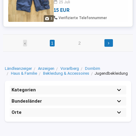
25 Juli
* verstellbarer Bund Kind ist leider zu
15 EUR
schnell gewachsen Tier- und rauchfreier
Haushalt
Verifizierte Telefonnummer
3
›
‹
1
2
Ländleanzeiger
Anzeigen
Vorarlberg
Dornbirn
Haus & Familie
Bekleidung & Accessoires
Jugendbekleidung
Kategorien
Bundesländer
Orte