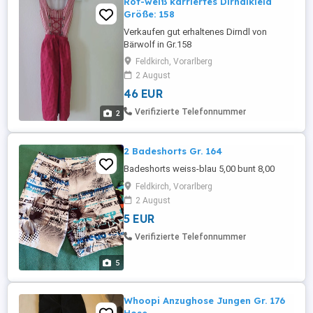
Rot-weiß karriertes Dirndlkleid
Größe: 158
Verkaufen gut erhaltenes Dirndl von
Bärwolf in Gr.158
Feldkirch, Vorarlberg
2 August
46 EUR
Verifizierte Telefonnummer
2
2 Badeshorts Gr. 164
Badeshorts weiss-blau 5,00 bunt 8,00
Feldkirch, Vorarlberg
2 August
5 EUR
Verifizierte Telefonnummer
5
Whoopi Anzughose Jungen Gr. 176