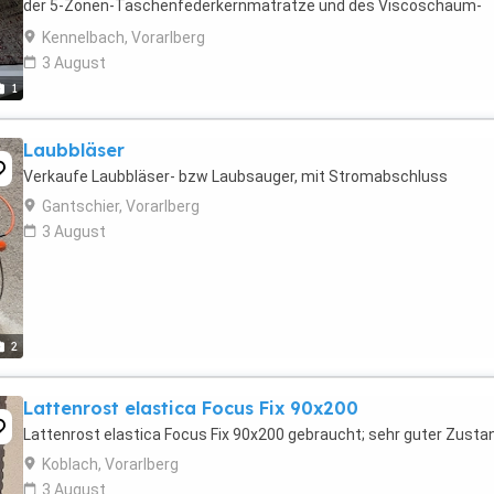
der 5-Zonen-Taschenfederkernmatratze und des Viscoschaum-
Toppers einen hohen Schlafkomfort. Details: * ...
Kennelbach, Vorarlberg
3 August
1
Laubbläser
Verkaufe Laubbläser- bzw Laubsauger, mit Stromabschluss
Gantschier, Vorarlberg
3 August
2
Lattenrost elastica Focus Fix 90x200
Lattenrost elastica Focus Fix 90x200 gebraucht; sehr guter Zusta
Koblach, Vorarlberg
3 August