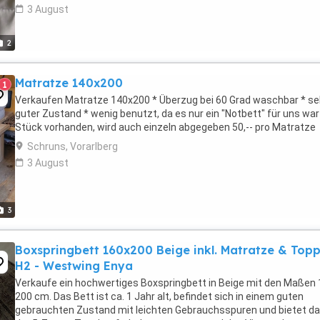
3 August
2
Matratze 140x200
1
Verkaufen Matratze 140x200 * Überzug bei 60 Grad waschbar * se
guter Zustand * wenig benutzt, da es nur ein "Notbett" für uns war
Stück vorhanden, wird auch einzeln abgegeben 50,-- pro Matratze
Schruns, Vorarlberg
3 August
3
Boxspringbett 160x200 Beige inkl. Matratze & Top
H2 - Westwing Enya
Verkaufe ein hochwertiges Boxspringbett in Beige mit den Maßen
200 cm. Das Bett ist ca. 1 Jahr alt, befindet sich in einem guten
gebrauchten Zustand mit leichten Gebrauchsspuren und bietet d