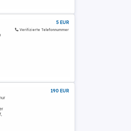
5 EUR
Verifizierte Telefonnummer
n
190 EUR
nur
er
f,