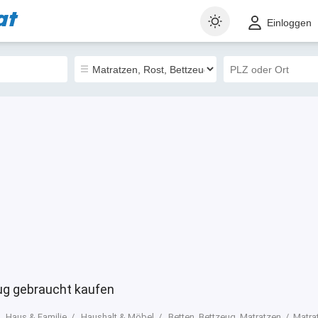
at
t
Gewerblich
Sortieren nach
Einloggen
2
ug gebraucht kaufen
Haus & Familie
Haushalt & Möbel
Betten, Bettzeug, Matratzen
Matra