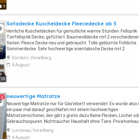
3
Sofadecke Kuscheldecke Fleecedecke ab 5
Herrliche Kuscheldecken für gemütliche warme Stunden. Felloptik
Tierfelloptik Decke, gefüttert. Baumwolldecke mit 2 verschiedene
Seiten. Fleece Decke neu und gebraucht. Tolle geblumte fröhliche
Sommerdecke. Sehr hochwertige orientalische Decke mit 2
verschiedenen Seiten. Sehr dicke warme Decke für den ...
Dornbirn, Vorarlberg
4 August
10
neuwertige Matratze
1
Neuwertige Matratze nur für Gästebett verwendet. Es wurde also 
ein paar mal darauf geschlafen mit einem hochwertigen
Matratzenschoner, den gibt s gratis dazu Keine Flecken, Löcher od
Gebrauchsspuren. Nichtraucher Haushalt ohne Tiere. Privatverkau
keine Rücknahme oder Gewährleistung. Selbstabholung ...
Lustenau, Vorarlberg
4 August