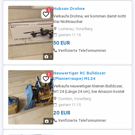
Hubsan Drohne
1
Verkaufe Drohne, wir kommen damit nicht
klar Nichtraucher
Lustenau, Vorarlberg
gestern 11:16
30 EUR
Verifizierte Telefonnummer
1
Neuwertiger RC Bulldozer
2
(Planierraupe) M1:24
Verkaufe neuwertigen kleinen Bulldozer,
M1:24 (Länge 24 cm), bei Amazon kostet
er 48 Euro,-
Dornbirn, Vorarlberg
gestern 11:15
20 EUR
Verifizierte Telefonnummer
3