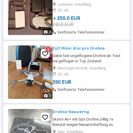
akkulademodul ersatzpropeller
Lustenau, Vorarlberg
ersatzjoysticks in tragetasche. Drohne in
28 Juli
sehr gutem zustand !
250.0 EUR
310.0 EUR
2
Verifizierte Telefonnummer
Dji3 Minni drei pro Drohne
1
Gebe fast ungeflogene Drohne ab: Fast
nie geflogen in Top Zustand
Nenzinger Himmel, Vorarlberg
26 Juli
350 EUR
Verifizierte Telefonnummer
1
Drohne Neuwertig
skyvoi Air+ mit Gps Drohne 248g 1x
Benutzt wegen Neuanschaffung zu
verkaufen 3 Akku Reserve Propeller NP
Sulz, Vorarlberg