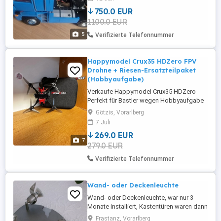
das als Hobby gerne haben möchte
750.0 EUR
einfach melden Da ich ein neues Projekt
1100.0 EUR
starten möchte und platz brauche
verkaufe ich den schweren Herzens Nur ...
5
Verifizierte Telefonnummer
Happymodel Crux35 HDZero FPV
Drohne + Riesen-Ersatzteilpaket
(Hobbyaufgabe)
Verkaufe Happymodel Crux35 HDZero
Perfekt für Bastler wegen Hobbyaufgabe
(Neupreis für alles etwa 450 !!) Hallo! Ich
Götzis, Vorarlberg
verkaufe hier meine digitale Happymodel
7 Juli
Crux35 (HDZero Version) wegen
269.0 EUR
kompletter Aufgabe des Hobbys. Ich bin
7
279.0 EUR
die Drohne kaum geflogen, da mir leider
die Zeit und Motivation fehlt. Zum ...
Verifizierte Telefonnummer
Wand- oder Deckenleuchte
Wand- oder Deckenleuchte, war nur 3
Monate installiert, Kastentüren waren dann
zu hoch, neuwertig, sehr helle Lampen,
Frastanz, Vorarlberg