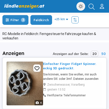
ländle
anzeiger
.at
Filter
3
Feldkirch
RC-Modelle in Feldkirch: Ferngesteuerte Fahrzeuge kaufen &
verkaufen
Anzeigen
20
50
Anzeigen auf der Seite:
Einfacher Finger Fidget Spinner.
eckig 3D gedruckt.
Sie können, wenn Sie wollen, mir auch
andere Stl. oder 3mf. Dateien zusenden
und ich drucke sie dann für Sie aus.
Zwischenwasser, Vorarlberg
gestern 13:52
Verifizierte Telefonnummer
4