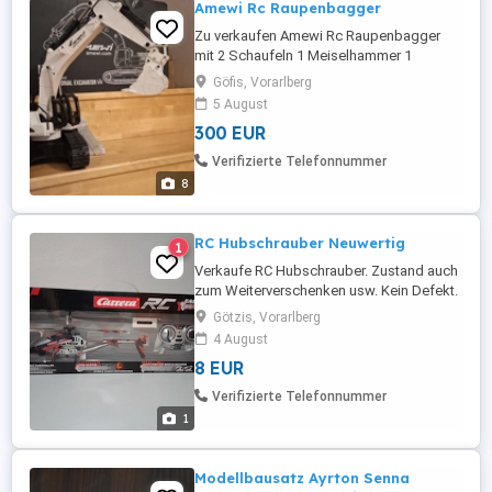
Amewi Rc Raupenbagger
Zu verkaufen Amewi Rc Raupenbagger
mit 2 Schaufeln 1 Meiselhammer 1
Greifzange 1 Schnellwechsler neupreis
Göfis, Vorarlberg
620
5 August
300 EUR
Verifizierte Telefonnummer
8
RC Hubschrauber Neuwertig
1
Verkaufe RC Hubschrauber. Zustand auch
zum Weiterverschenken usw. Kein Defekt.
Götzis, Vorarlberg
4 August
8 EUR
Verifizierte Telefonnummer
1
Modellbausatz Ayrton Senna