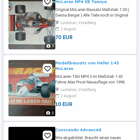
McLaren MP4 5B Tamiya
Original McLaren Bausatz Maßstab 1:20 (
Senna Berger ) Alle Teile noch in Original
Plastiktüten verpackt, Verpackung hat ein
Lustenau, Vorarlberg
paar Lagerungsspuren ( Leicht
2 August
eingedrückt ).
70 EUR
3
Modellbausatz von Heller 1:43
McLaren
McLaren-TAG MP4 3 im Maßstab 1:43
Fahrer Alan Prost Neuauflage von 1996
ohne bedruckten Boden der Verpackung,
Lustenau, Vorarlberg
Verpackung ist in Sehr Gutem Zustand
2 August
und Teile Vollständig und nicht
10 EUR
beschädigt.
2
Conscendo Advanced
Wie abgebildet. Braucht einen neuen