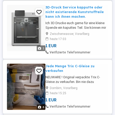
3D-Druck Service kapputte oder
nicht existierende Kunststoffteile
kann ich ihnen machen.
Ich 3D Drucke euch gerne für eine kleine
Spende ein kaputtes Teil. Sie können mir
auch ihre Stl oder 3mf Datei mir einfach
Zwischenwasser, Vorarlberg
zusenden die ich für sie ausdrucken soll.
heute 17:03
Hier sind ein paar 3d Modelle Plattformen
1 EUR
wo sie vorbei schauen können.
1
makerworld.com, printables.com und
Verifizierte Telefonnummer
thingiverse.com.
Jede Menge Trix C-Gleise zu
verkaufen
NEUWARE ! Original verpackte Trix C-
Gleise zu verkaufen. Bin nie dazu
gekommen meine Anlage komplett
Dornbirn, Vorarlberg
aufzustellen, daher noch alles verpackt.
heute 15:25
Alle Weichen inclusive Decoder. Am
1 EUR
Gleisbild erkennt man wie es hätte
aussehen sollen, mit dazugehöriger
Verifizierte Telefonnummer
6
Stückliste. Abgabe komplett oder einzeln
möglich ...