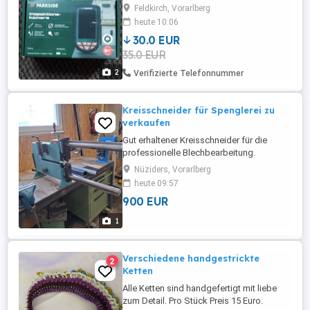
Beschreibung 1x verwendet.
Feldkirch, Vorarlberg
heute 10:06
30.0 EUR
35.0 EUR
2
Verifizierte Telefonnummer
Kreisschneider für Spenglerei zu
verkaufen
Gut erhaltener Kreisschneider für die
professionelle Blechbearbeitung.
Technisch einwandfrei und sofort
Nüziders, Vorarlberg
einsatzbereit. - mehr Information bitte per
heute 09:57
Telefon.
900 EUR
1
Verschiedene handgestrickte
2
Ketten
Alle Ketten sind handgefertigt mit liebe
zum Detail. Pro Stück Preis 15 Euro.