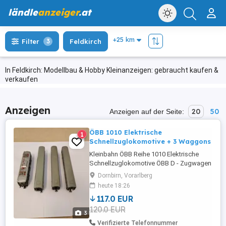
ländle
anzeiger
.at
Filter
3
Feldkirch
In Feldkirch: Modellbau & Hobby Kleinanzeigen: gebraucht kaufen &
verkaufen
Anzeigen
20
50
Anzeigen auf der Seite:
ÖBB 1010 Elektrische
1
Schnellzuglokomotive + 3 Waggons
Kleinbahn ÖBB Reihe 1010 Elektrische
Schnellzuglokomotive ÖBB D - Zugwagen
ÖBB Städte Schnellzugwagen exkl.
Dornbirn, Vorarlberg
Versandkosten
heute 18:26
117.0 EUR
120.0 EUR
3
Verifizierte Telefonnummer