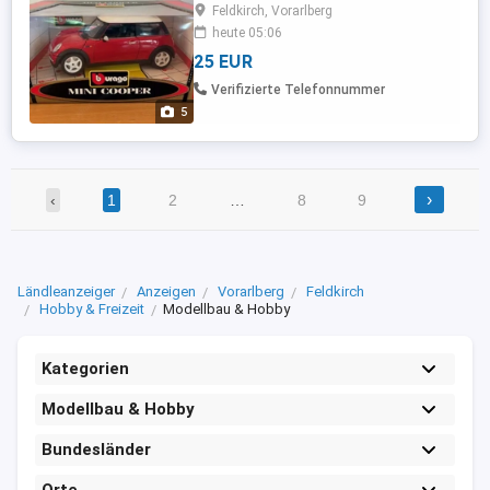
Dach Original verpackt NEU
Feldkirch, Vorarlberg
Selbstabholung Versand möglich
heute 05:06
Privatverkauf
25 EUR
Verifizierte Telefonnummer
5
›
‹
1
2
…
8
9
Ländleanzeiger
Anzeigen
Vorarlberg
Feldkirch
Hobby & Freizeit
Modellbau & Hobby
Kategorien
Modellbau & Hobby
Bundesländer