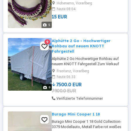
Hohenems, Vorarlberg
heute 08:04
15 EUR
5
Alphütte 2 Go - Hochwertiger
9
Rohbau auf neuem KNOTT
Fahrgestell
Alphütte 2 Go Hochwertiger Rohbau auf
neuem KNOTT Fahrgestell Zum Verkauf
steht meine handgefertigte Alphütte 2 Go,
Frastanz, Vorarlberg
- ein hochwertiger Rohbau mit viel
heute 06:33
vorhandenem Material zur Fertigstellung.
7500.0 EUR
Der Aufbau besteht aus 12 mm 3-
9
7900.0 EUR
Schichtplatten, gedämmt mit 30 mm Hanf
und mit Unterspannbahn gegen
Verifizierte Telefonnummer
Feuchtigkeit ...
Burago Mini Cooper 1 18
Burago Mini Cooper 1 18 Gold Collection-
3379 Modellauto, Metall Farbe rot weißes