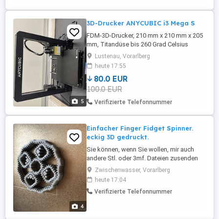
3D-Drucker ANYCUBIC i3 Mega S
FDM-3D-Drucker, 210 mm x 210 mm x 205
mm, Titandüse bis 260 Grad Celsius
Durchmesser 0,4 mm, Glasplatte
Lustenau, Vorarlberg
beheizbares Druckbett bis 110 Grad,
heute 17:55
Filamentsensor, Touchscreen vollfarbig,
80.0 EUR
druckt PLA, PETG, ABS Zubehör:
100.0 EUR
Ersatzdüse, Schraubenset, Endtaster,
Spachtel, Ethernet Inklusive 3 Filamente
5
Verifizierte Telefonnummer
StarterKit: ...
Einfacher Finger Fidget Spinner.
eckig 3D gedruckt.
Sie können, wenn Sie wollen, mir auch
andere Stl. oder 3mf. Dateien zusenden
und ich drucke sie dann für Sie aus.
Zwischenwasser, Vorarlberg
heute 17:04
Verifizierte Telefonnummer
4