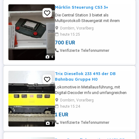
Märklin Steuerung CS3 3+
Die Central Station 3 bietet als
Multiprotokoll-Steuergerät mit ihrem
hochauflösendem, modernen Farb-
Dornbirn, Vorarlberg
Touchscreen, den zwei Fahrreglern sowie
heute 15:25
dem integrierten zentralen
700 EUR
Gleisbildstellpult die Möglichkeit zum
einfachen und komfortablen Steuern der
Verifizierte Telefonnummer
Lokomotiven und der gesamten Anlage.
4
Bei Lokomotiven lassen ...
Trix Diesellok 233 493 der DB
Bahnbau Gruppe H0
Lokomotive in Metallausführung, mit
Digital-Decoder mfx und umfangreichen
Geräuschfunktionen. Nachempfundener
Dornbirn, Vorarlberg
Abgasausstoß in 3 Stufen: minimal -
heute 15:24
Fahrbetrieb - maximal (automatisch
1 EUR
gesteuert durch den Decoder). Dies wird
mit dem versteckt verbauten Piezo-
Verifizierte Telefonnummer
7
Vernebler realisiert (Betrieb mit
destilliertem ...