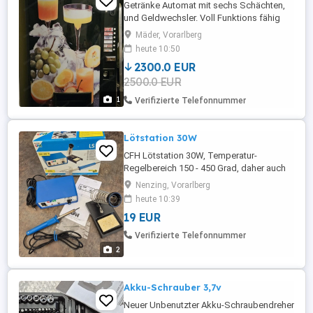
Getränke Automat mit sechs Schächten,
und Geldwechsler. Voll Funktions fähig
Mäder, Vorarlberg
heute 10:50
2300.0 EUR
2500.0 EUR
1
Verifizierte Telefonnummer
Lötstation 30W
CFH Lötstation 30W, Temperatur-
Regelbereich 150 - 450 Grad, daher auch
für bleifreie Lote geeignet. In gepflegtem,
Nenzing, Vorarlberg
sauberem Zustand. Aus tierfreiem
heute 10:39
Nichtraucherhaushalt. Lieferumfang wie
19 EUR
abgebildet, incl. Bedienungsanleitung.
Kann gegen Ersatz der Portokosten 5
Verifizierte Telefonnummer
innerhalb Österreichs versendet werden.
2
Privatverkauf ...
Akku-Schrauber 3,7v
Neuer Unbenutzter Akku-Schraubendreher