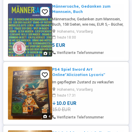
Männersache, Gedanken zum
Mannsein, Buch
Männersache, Gedanken zum Mannsein,
Buch, 158 Seiten, wie neu, EUR 5,-- Bücher,
CDs und DVDs ab einem Bestellwert von
Hohenems, Vorarlberg
EUR 40,-- sind versandkostenfrei....! NUR
heute 18:00
in Österreich...! Informieren Sie sich auf
5 EUR
"Mehr von diesem Anbieter", Danke...! (Es
könnte was für Dich dabei sein...!) Habe
Verifizierte Telefonnummer
2
KEIN WhatsApp...! ...
PS4 Spiel Sword Art
Online"Alicization Lycoris"
Im gepflegten Zustand zu verkaufen
Hohenems, Vorarlberg
heute 17:31
10.0 EUR
15.0 EUR
4
Verifizierte Telefonnummer