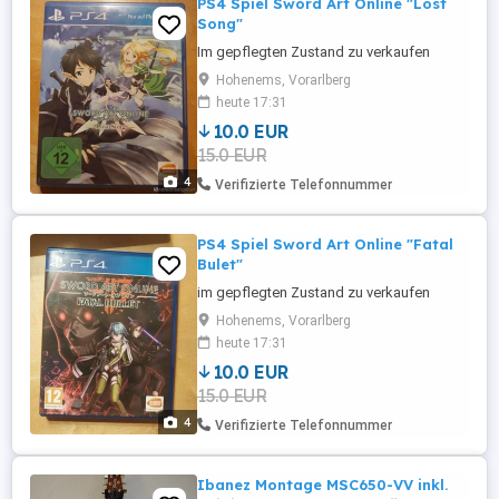
PS4 Spiel Sword Art Online "Lost
Song"
Im gepflegten Zustand zu verkaufen
Hohenems, Vorarlberg
heute 17:31
10.0 EUR
15.0 EUR
4
Verifizierte Telefonnummer
PS4 Spiel Sword Art Online "Fatal
Bulet"
im gepflegten Zustand zu verkaufen
Hohenems, Vorarlberg
heute 17:31
10.0 EUR
15.0 EUR
4
Verifizierte Telefonnummer
Ibanez Montage MSC650-VV inkl.