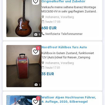
Originalkoffer und Zubehör
Verkaufe meine seltene Ibanez Montage
MSC650-VV in sehr gepflegtem Zustand.
Schöne Vintage-Violin-Optik, goldene
Hohenems, Vorarlberg
Hardware und die charakteristische
heute 17:05
Montage-Elektronik mit verschiedenen
650 EUR
Soundmöglichkeiten. Fast wie
Neuzustand, keine Kratzer oder
Verifizierte Telefonnummer
5
Beschädigungen. Die Gitarre wurde immer
pfleglich behandelt ...
Nordfrost Kühlbox furs Auto
3
Kühlbox in Gutem Zustand, funktioniert
12V (Auto)ideal für Reisen ,Camping
Hohenems, Vorarlberg
heute 17:01
35 EUR
1
Walliser Alpen Hochtouren Führer,
1
4. Auflage, 2020, Silbernagel