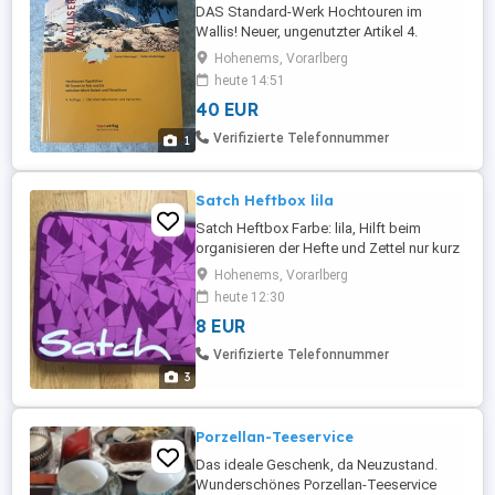
DAS Standard-Werk Hochtouren im
Wallis! Neuer, ungenutzter Artikel 4.
Auflage, 2020
Hohenems, Vorarlberg
heute 14:51
40 EUR
Verifizierte Telefonnummer
1
Satch Heftbox lila
Satch Heftbox Farbe: lila, Hilft beim
organisieren der Hefte und Zettel nur kurz
in Verwendung, daher sehr guter Zustand,
Hohenems, Vorarlberg
neuwertig! siehe Bilder VHB: 8 Euro
heute 12:30
8 EUR
Verifizierte Telefonnummer
3
Porzellan-Teeservice
Das ideale Geschenk, da Neuzustand.
Wunderschönes Porzellan-Teeservice