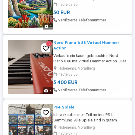
veranlasst
heute 09:35
30 EUR
Verifizierte Telefonnummer
1
Nord Piano 6 88 Virtual Hammer
1
Action
Verkaufe ein kaum gebrauchtes Nord
Piano 6 88 mit Virtual Hammer Action. Dies
ist das aktuelle Flaggschiff der Nord
Hohenems, Vorarlberg
Piano Serie und bietet neben
heute 08:55
hochwertigen Klaviersounds auch eine
3 400 EUR
Sample Synth Engine sowie Layer Effects.
Triple Pedal inkludiert. Original Rechnung
Verifizierte Telefonnummer
4
vorhanden, erst im Februar 2026 neu ...
Ps4 Spiele
Ich verkaufe einen Teil meiner PS4-
Sammlung. Alle Spiele sind in gutem
Zustand und funktionieren einwandfrei.
Hohenems, Vorarlberg
Folgende Spiele sind verfügbar: * Diablo
heute 07:47