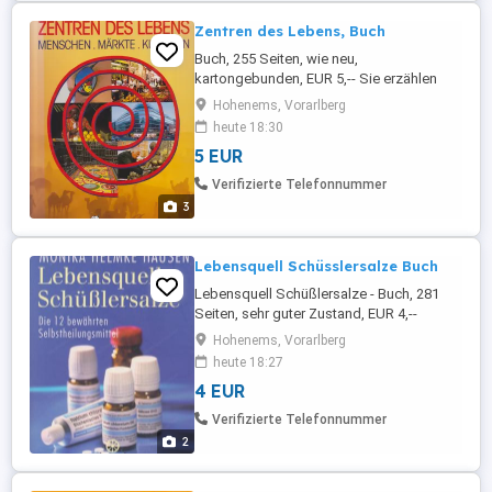
Zentren des Lebens, Buch
Buch, 255 Seiten, wie neu,
kartongebunden, EUR 5,-- Sie erzählen
von Können, vom Erfolg, vom Vergnügen,
Hohenems, Vorarlberg
die Kräfte zu messen. Und sie erzählen
heute 18:30
vom friedlichen Austausch. Märkte
5 EUR
machen nicht nur Spaß, sie machen auch
Mut: Mut zur Welt, zum Leben, zu den
Verifizierte Telefonnummer
Menschen. Das Buch >>Zentren des
3
Lebens<< versammelt ...
Lebensquell Schüsslersalze Buch
Lebensquell Schüßlersalze - Buch, 281
Seiten, sehr guter Zustand, EUR 4,--
Bücher, CDs und DVDs ab einem
Hohenems, Vorarlberg
Bestellwert von EUR 40,-- sind
heute 18:27
versandkostenfrei...! NUR in Österreich...!
4 EUR
Informieren Sie sich auf "Mehr von diesem
Anbieter", Danke...! (Es könnte was für
Verifizierte Telefonnummer
Dich dabei sein...) Habe KEIN WhatsApp...!
2
...