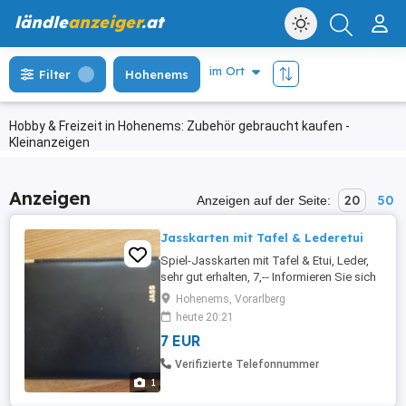
ländle
anzeiger
.at
Filter
Hohenems
Hobby & Freizeit in Hohenems: Zubehör gebraucht kaufen -
Kleinanzeigen
Anzeigen
20
50
Anzeigen auf der Seite:
Jasskarten mit Tafel & Lederetui
Spiel-Jasskarten mit Tafel & Etui, Leder,
sehr gut erhalten, 7,-- Informieren Sie sich
auf "Mehr von diesem Anbieter", Danke..!
Hohenems, Vorarlberg
(Es könnte was für Dich dabei sein...!)
heute 20:21
Habe KEIN WhatsApp...! Bitte nur normal
7 EUR
telefonieren oder beim Ländleanzeiger
schreiben. Danke dafür.
Verifizierte Telefonnummer
1