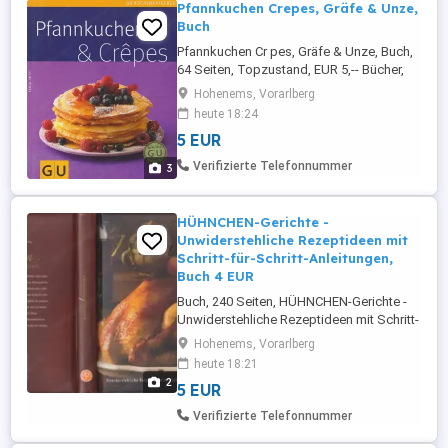
Pfannkuchen Crepes, Gräfe & Unze,
Buch
Pfannkuchen Cr pes, Gräfe & Unze, Buch,
64 Seiten, Topzustand, EUR 5,-- Bücher,
CDs und DVDs ab einem Bestellwert von
Hohenems, Vorarlberg
EUR 40,-- sind versandkostenfrei...! NUR in
heute 18:24
Österreich...! Informieren Sie sich auf
5 EUR
"Mehr von diesem Anbieter", Danke...! (Es
könnte was für Dich dabei sein !) Habe
Verifizierte Telefonnummer
3
KEIN WhatsApp...! ...
HÜHNCHEN-Gerichte -
Unwiderstehliche Rezeptideen mit
Schritt-für-Schritt-Anleitungen,
Buch 4 EUR
Buch, 240 Seiten, HÜHNCHEN-Gerichte -
Unwiderstehliche Rezeptideen mit Schritt-
für-Schritt-Anleitungen, Topzustand, EUR
Hohenems, Vorarlberg
4,-- Bücher, CDs und DVDs ab einem
heute 18:21
Bestellwert von EUR 40,-- sind
2
5 EUR
versandkostenfrei...! NUR in Österreich...!
Informieren Sie sich auf "Mehr von diesem
Verifizierte Telefonnummer
Anbieter", Danke..! (Es könnte ...