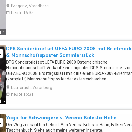
Bregenz, Vorarlberg
heute 15:35
1
DPS Sonderbriefset UEFA EURO 2008 mit Briefmar
& Mannschaftsposter Sammlerstück
DPS Sonderbriefset UEFA EURO 2008 Österreichische
Nationalmannschaft Verkaufe ein originales DPS-Sammlerset zur
UEFA EURO 2008. Ersttagsblatt mit offiziellen EURO-2008-Briefma
(komplett) Mannschaftsposter der österreichischen
Nationalmannschaft in der Innenseite der Broschüre
Lauterach, Vorarlberg
Informationsbroschüre Gut ...
heute 15:31
3
Yoga für Schwangere v. Verena Bolesta-Hahn
Der Weg zur sanften Geburt. Von Verena Bolesta-Hahn, Falken Verl
Taschenbuch. Siehe auch meine weiteren Inserate.