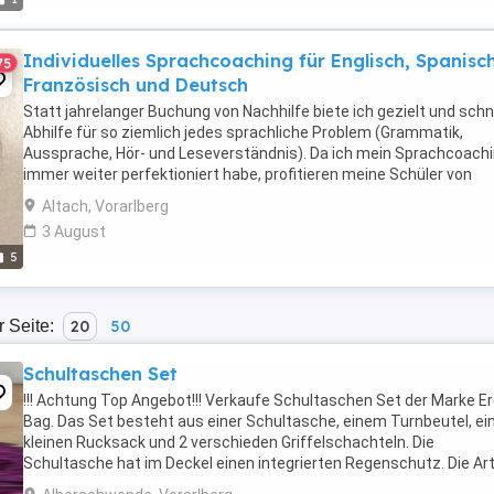
Individuelles Sprachcoaching für Englisch, Spanisch
75
Französisch und Deutsch
Statt jahrelanger Buchung von Nachhilfe biete ich gezielt und schn
Abhilfe für so ziemlich jedes sprachliche Problem (Grammatik,
Aussprache, Hör- und Leseverständnis). Da ich mein Sprachcoach
immer weiter perfektioniert habe, profitieren meine Schüler von
schnellen Erfolgen. Außerdem fertige ich ...
Altach, Vorarlberg
3 August
5
r Seite:
20
50
Schultaschen Set
!!! Achtung Top Angebot!!! Verkaufe Schultaschen Set der Marke E
Bag. Das Set besteht aus einer Schultasche, einem Turnbeutel, e
kleinen Rucksack und 2 verschieden Griffelschachteln. Die
Schultasche hat im Deckel einen integrierten Regenschutz. Die Art
sind gebraucht, aber in einem Top Zustand. Am ...