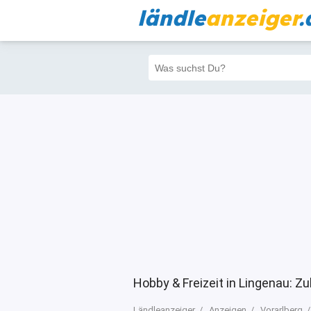
ländle
anzeiger
.
Alle
Priva
Filter
2327
2292
Hobby & Freizeit in Lingenau: Z
Ländleanzeiger
Anzeigen
Vorarlberg