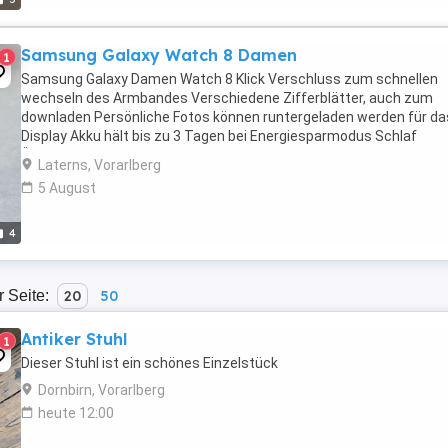
Samsung Galaxy Watch 8 Damen
1
Samsung Galaxy Damen Watch 8 Klick Verschluss zum schnellen
wechseln des Armbandes Verschiedene Zifferblätter, auch zum
downladen Persönliche Fotos können runtergeladen werden für da
Display Akku hält bis zu 3 Tagen bei Energiesparmodus Schlaf
Überwachung und andere Spielereien Die Watch ist neuwertig, ...
Laterns, Vorarlberg
5 August
4
r Seite:
20
50
Antiker Stuhl
1
Dieser Stuhl ist ein schönes Einzelstück
Dornbirn, Vorarlberg
heute 12:00