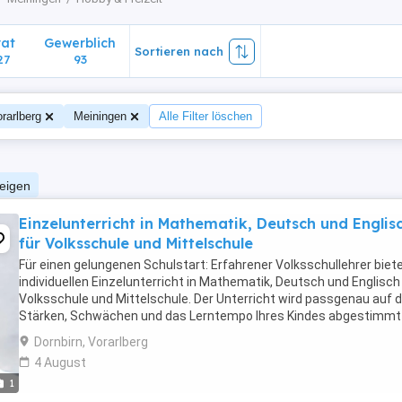
vat
Gewerblich
Sortieren nach
27
93
rarlberg
Meiningen
Alle Filter löschen
zeigen
Einzelunterricht in Mathematik, Deutsch und Englis
für Volksschule und Mittelschule
Für einen gelungenen Schulstart: Erfahrener Volksschullehrer biet
individuellen Einzelunterricht in Mathematik, Deutsch und Englisch
Volksschule und Mittelschule. Der Unterricht wird passgenau auf d
Stärken, Schwächen und das Lerntempo Ihres Kindes abgestimmt 
einen sicheren und motivierten ...
Dornbirn, Vorarlberg
4 August
1