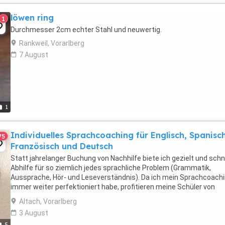
löwen ring
1
Durchmesser 2cm echter Stahl und neuwertig.
Rankweil, Vorarlberg
7 August
1
Individuelles Sprachcoaching für Englisch, Spanisch
75
Französisch und Deutsch
Statt jahrelanger Buchung von Nachhilfe biete ich gezielt und schn
Abhilfe für so ziemlich jedes sprachliche Problem (Grammatik,
Aussprache, Hör- und Leseverständnis). Da ich mein Sprachcoach
immer weiter perfektioniert habe, profitieren meine Schüler von
schnellen Erfolgen. Außerdem fertige ich ...
Altach, Vorarlberg
3 August
5