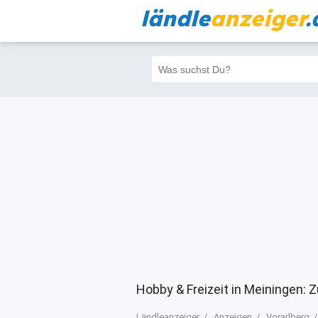
ländle
anzeiger
.
Alle
Priva
Filter
3520
3427
Hobby & Freizeit in Meiningen: 
Ländleanzeiger
Anzeigen
Vorarlberg