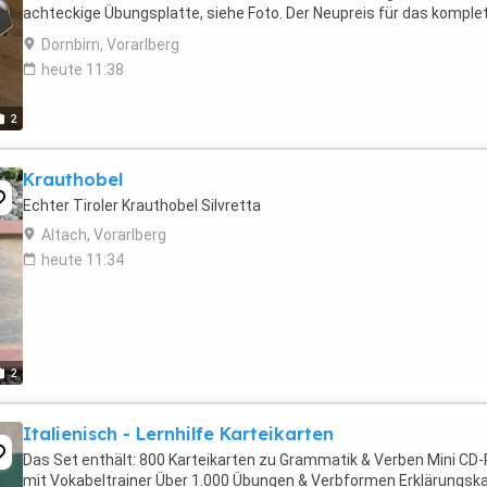
achteckige Übungsplatte, siehe Foto. Der Neupreis für das komple
Set lag bei 1.100 EUR.
Dornbirn, Vorarlberg
heute 11:38
2
Krauthobel
Echter Tiroler Krauthobel Silvretta
Altach, Vorarlberg
heute 11:34
2
Italienisch - Lernhilfe Karteikarten
Das Set enthält: 800 Karteikarten zu Grammatik & Verben Mini C
mit Vokabeltrainer Über 1.000 Übungen & Verbformen Erklärungsk