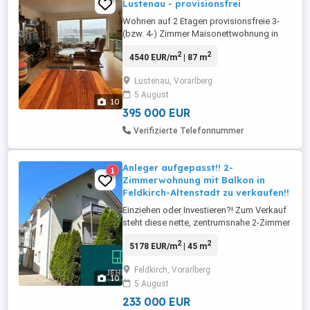
Lustenau - provisionsfrei
Wohnen auf 2 Etagen provisionsfreie 3-
(bzw. 4-) Zimmer Maisonettwohnung in
Lustenau mit tollem Ausblick auf die
2
2
4540 EUR/m
| 87 m
Berge. Wohnfläche: 87,29 m Terrasse: ca.
15 m Carport (im Preis enthalten) und
Lustenau, Vorarlberg
Kellerersatzraum (6,5 m ) hinterm Carport
5 August
Baujahr: 2001 Adresse: Kellerackerstraße
10
19, 6890 Lustenau ...
395 000 EUR
Verifizierte Telefonnummer
Anleger aufgepasst!! 2-
1
Zimmerwohnung mit Balkon in
Feldkirch-Altenstadt zu verkaufen!!
Einziehen oder Investieren?! Zum Verkauf
steht diese nette, zentrumsnahe 2-Zimmer
Wohnung mit Balkon und Kellerabteil in
2
2
5178 EUR/m
| 45 m
Feldkirch-Altenstadt. Die Wohnanlage
wurde ca. 1996-1997 in massiver
Feldkirch, Vorarlberg
Bauweise errichtet. Ein TG-Platz kann
10
5 August
gegen einen Aufpreis dazu erworben
werden. Der Energieausweis befindet ...
233 000 EUR