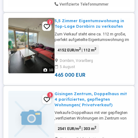
Verifizierte Telefonnummer
5,5 Zimmer Eigentumswohnung in
2
Top-Lage Dornbirn zu verkaufen
Zum Verkauf steht eine ca. 112 m große,
perfekt aufgeteilte Eigentumswohnung im
3. OG (mit Lift) einer gepflegten
2
2
4152 EUR/m
| 112 m
Wohnanlage (BJ 1975). Die Wohnung
besticht durch ihre absolute Top-Lage
Dornbirn, Vorarlberg
direkt in der Marktstraße 65 in Dornbirn
5 August
das Zentrum ist in wenigen Minuten zu
10
Fuß erreichbar! Die Highlights:
465 000 EUR
Wohnküche: ...
Gisingen Zentrum, Doppelhaus mit
3
4 parifizierten, gepflegten
Wohnungen( Privatverkauf)
Verkaufe Doppelhaus mit vier gepflegten
,verifizierten Wohnungen im Zentrum von
Gisingen. Das Objekt ist von der Grenze
2
2
2541 EUR/m
| 303 m
zu Liechtenstein und der Grenze zur
Schweiz circa 5 km und von der Grenze