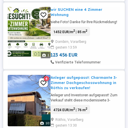
wir SUCHEN eine 4 Zimmer
Wohnung
siehe Foto! Danke für Ihre Rückmeldung!
2
2
1452 EUR/m
| 85 m
Dornbirn, Vorarlberg
gestern 13:59
123 456 EUR
1
Verifizierte Telefonnummer
Anleger aufgepasst: Charmante 3-
4
Zimmer Dachgeschosswohnung in
Röthis zu verkaufen!
Anleger und Investoren aufgepasst! Zum
Verkauf steht diese modernisierte 3-
Zimmer Dachgeschosswohnung in
2
2
4724 EUR/m
| 76 m
Röthis. Errichtet wurde die Wohnanlage
bestehende aus zwei Baukörpern von der
Röthis, Vorarlberg
Wohnbauselbsthilfe im Jahr 1993 in
10
gestern 13:30
massiver Bauweise. Die Anlage wurde