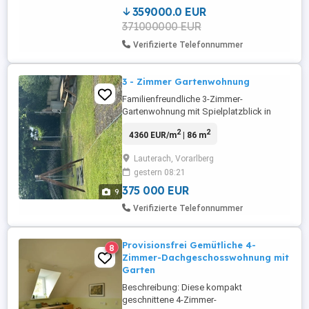
über die Jahre stets gepflegt und
359000.0 EUR
modernisiert. Im ...
371000000 EUR
Verifizierte Telefonnummer
3 - Zimmer Gartenwohnung
Familienfreundliche 3-Zimmer-
Gartenwohnung mit Spielplatzblick in
Lauterach provisionsfrei Betriebskosten:
2
2
4360 EUR/m
| 86 m
350 inkl. Reparaturfond pro Monat (je
nach Verbrauch und Abrechnung) Diese
Lauterach, Vorarlberg
gepflegte 3-Zimmer-Gartenwohnung mit
gestern 08:21
ca. **86 m Wohnfläche** befindet sich in
zentraler Lage im Herzen von Lauterach ...
375 000 EUR
9
Verifizierte Telefonnummer
Provisionsfrei Gemütliche 4-
8
Zimmer-Dachgeschosswohnung mit
Garten
Beschreibung: Diese kompakt
geschnittene 4-Zimmer-