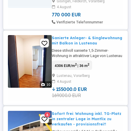
Gisingen, Feldkirch, Vorarlberg
nach Deutschland circa 30 km entfernt.
4 August
Das Einmalige Objekt befindet sich in
absoluter Bestlage im Zentrum ...
770 000 EUR
Verifizierte Telefonnummer
Sanierte Anleger- & Singlewohnung
mit Balkon in Lustenau
Diese stilvoll sanierte 1,5-Zimmer-
Wohnung in attraktiver Lage von Lustenau
bietet die perfekte Kombination aus
2
2
4306 EUR/m
| 36 m
modernem Wohnkomfort, guter
Infrastruktur und hoher Lebensqualität. Ob
Lustenau, Vorarlberg
als Kapitalanlage, gemütliches Zuhause
4 August
für Singles oder ideale Wohnung für
10
Grenzgänger diese Immobilie überzeugt
155000.0 EUR
auf ...
169000.0 EUR
Sofort frei: Wohnung inkl. TG-Platz
6
in zentraler Lage in Muntlix zu
verkaufen - provisionsfrei!!