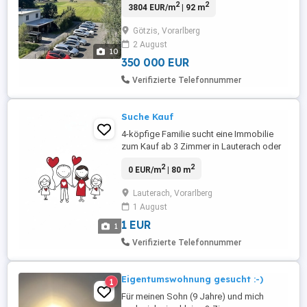
2
2
3804 EUR/m
| 92 m
durchdachter Raumaufteilung, sonniger
Ausrichtung und gepflegtem Ambiente.
Götzis, Vorarlberg
Mit einer Wohnfläche von ca. 92 m sowie
2 August
einem zusätzlichen Balkon von ca. 10 m
10
bietet sie reichlich Platz für Familien, ...
350 000 EUR
Verifizierte Telefonnummer
Suche Kauf
4-köpfige Familie sucht eine Immobilie
zum Kauf ab 3 Zimmer in Lauterach oder
Wolfurt. Bevorzugt wünschen wir ein
2
2
0 EUR/m
| 80 m
Zuhause mit Garten. Ob Wohnung,
Reihenhaus oder Doppelhaushälfte - wir
Lauterach, Vorarlberg
sind offen für verschiedene
1 August
Immobilienarten und freuen uns über
jedes Angebot. Die Finanzierung ist
1 EUR
1
bereits geklärt, ...
Verifizierte Telefonnummer
Eigentumswohnung gesucht :-)
1
Für meinen Sohn (9 Jahre) und mich