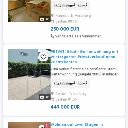
Dachgeschosswohnung in Kennelbach
2
2
3602 EUR/m
| 69 m
bietet 69,4 m Wohnfläche sowie einen
privaten Gartenanteil von 60 m . Die
Kennelbach, Vorarlberg
Innenhöhe von 2,42m und eine ideale
10
gestern 08:16
Raumaufteilung sorgen für ein
angenehmes Wohngefühl. Großer Garten
250 000 EUR
mit den Maßen 4,00 15,00m ist perfekt ...
Verifizierte Telefonnummer
PRIVAT! Stadt-Gartenwohnung mit
Wintergarten Privatverkauf ohne
Zusatzkosten
Zum Verkauf steht eine gepflegte Stadt-
Gartenwohnung (Baujahr 2005) in ruhiger
und zugleich sehr zentraler Lage ideal für
2
2
5045 EUR/m
| 89 m
Familien, Paare oder alle, die Wohnen mit
eigenem Grün und Stadtnähe schätzen.
Dornbirn, Vorarlberg
Das Stadtzentrum ist nur ca. 700 m
10
gestern 01:55
Luftlinie entfernt und bequem erreichbar.
Die Wohnung bietet ...
449 000 EUR
Wohnen auf zwei Etagen in
7