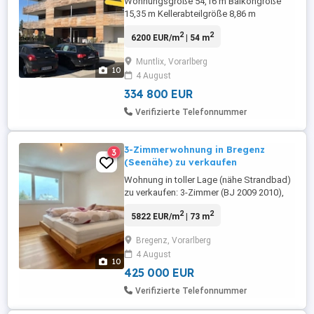
Wohnungsgröße 54,16 m Balkongröße
15,35 m Kellerabteilgröße 8,86 m
Tiefgaragen-Platz für PKW 12,90 m
2
2
6200 EUR/m
| 54 m
monatliche Betriebskosten: Whg 172,36
inkl. USt. + TG-PLatz 15,04 inkl. USt.
Muntlix, Vorarlberg
monatliche Rücklagen: Wohnung 55,47 +
10
4 August
TG-PLatz 5,46 1. Obergeschoß
kostengünstige Erdwärmepumpe +
334 800 EUR
Solaranlage Heizwärmebedarf ...
Verifizierte Telefonnummer
3-Zimmerwohnung in Bregenz
3
(Seenähe) zu verkaufen
Wohnung in toller Lage (nähe Strandbad)
zu verkaufen: 3-Zimmer (BJ 2009 2010),
ca 73m2 Wohnfläche, Terrasse 12m2,
2
2
5822 EUR/m
| 73 m
Kellerabteil ca 6m2 sowie eigenem
Tiefgaragen- und Aussenstellplatz. Die
Bregenz, Vorarlberg
Wohnung befindet sich in einem guten
4 August
Zustand und wird derzeit vermietet.
10
Strandbad Seepromenade Bahnhof ist
425 000 EUR
alles ...
Verifizierte Telefonnummer