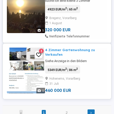
suche ich eine kleine 3-Zimmer
Eigentumswohnung in Bregenz-Zentrum.
2
2
4923 EUR/m
| 65 m
Gerne auch weitersagen. Freue mich über
neue Kontakte.
Bregenz, Vorarlberg
1 August
320 000 EUR
1
Verifizierte Telefonnummer
4 Zimmer Gartenwohnung zu
3
Verkaufen
Siehe Anzeige in den Bildern
2
2
5349 EUR/m
| 86 m
Hohenems, Vorarlberg
31 Juli
460 000 EUR
1
›
‹
1
2