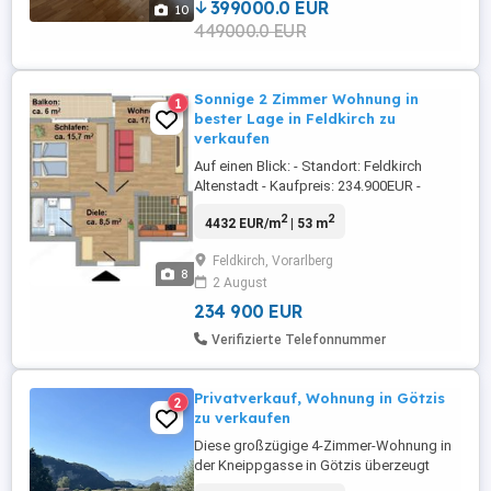
gemacht werden! Bushaltestelle, ...
399000.0 EUR
10
449000.0 EUR
Sonnige 2 Zimmer Wohnung in
1
bester Lage in Feldkirch zu
verkaufen
Auf einen Blick: - Standort: Feldkirch
Altenstadt - Kaufpreis: 234.900EUR -
Provisionsfreier Privatverkauf - keine
2
2
4432 EUR/m
| 53 m
Maklergebühren - Wohnfläche: 53m2 -
Aussenstellplatz und Keller - Inventar:
Feldkirch, Vorarlberg
5.000EUR (Einbauküche mit Elektrogeräten
8
2 August
& Markise) Komplettsanierung Wohnung:
2019 - Bad mit Badewanne ...
234 900 EUR
Verifizierte Telefonnummer
Privatverkauf, Wohnung in Götzis
2
zu verkaufen
Diese großzügige 4-Zimmer-Wohnung in
der Kneippgasse in Götzis überzeugt
durch ihre gelungene Kombination aus