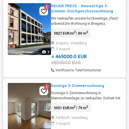
NEUER PREIS - Neuwertige 3-
2
Zimmer-Dachgeschosswohnung
Wir verkaufen unsere hochwertige, (fast)
unbenützte Wohnung in Bregenz,
Ranspergstraße 8, Top 18 (fußläufig zu
2
2
5827 EUR/m
| 80 m
Stadtzentrum, Bahnhof und Bodensee).
Sie ist im 3. Stock (Dachgeschoss), ist
Bregenz, Vorarlberg
behindertengerecht ausgestattet, der
3 August
Balkon ist südseitig ausgerichtet. Die
8
moderne Küche, das Kellerabteil und der
465000.0 EUR
...
485000.0 EUR
Verifizierte Telefonnummer
Sonnige 3-Zimmerwohnung
1
Sonnige 3-Zimmerwohnung in
Kleinwohnanlage zu verkaufen. Einheit mit
4 Wohnungen! 2 Parkplätze (1x Carport 1x
2
2
5051 EUR/m
| 79 m
Aussenbereich) fix im Grundbuch zugeteilt
eigener Fahrradraum und eigener Keller im
Feldkirch, Vorarlberg
Carport günstige Betriebskosten 204,-
3 August
kaufen und einziehen -> muss nichts