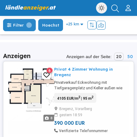
ländle
anzeiger
.at
Filter
Hoechst
Anzeigen
20
50
Anzeigen auf der Seite:
Privat 4 Zimmer Wohnung in
6
Bregenz
Privatverkauf Eckwohnung mit
Tiefgaragenplatz und Keller außen wie
innen renoviert und saniert super Zustand
2
2
4105 EUR/m
| 95 m
in vorkloster weitere Bilder auf Anfrage
Bregenz, Vorarlberg
gestern 18:59
8
390 000 EUR
Verifizierte Telefonnummer