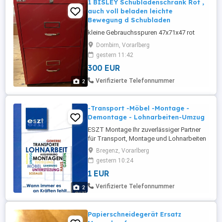
1 BISLEY Schubladenschrank Rot ,
auch voll beladen leichte
Bewegung d Schubladen
kleine Gebrauchsspuren 47x71x47 rot
Dornbirn, Vorarlberg
gestern 11:42
300 EUR
Verifizierte Telefonnummer
2
-Transport -Möbel -Montage -
Demontage - Lohnarbeiten-Umzug
ESZT Montage Ihr zuverlässiger Partner
für Transport, Montage und Lohnarbeiten
Benötigen Sie Unterstützung? Wir sind für
Bregenz, Vorarlberg
Sie da! Wir bieten professionelle
gestern 10:24
Dienstleistungen für Privatkunden und
1 EUR
Unternehmen. Zuverlässigkeit,
Pünktlichkeit und saubere Arbeit stehen
Verifizierte Telefonnummer
2
für uns an erster Stelle. Unsere ...
Papierschneidegerät Ersatz