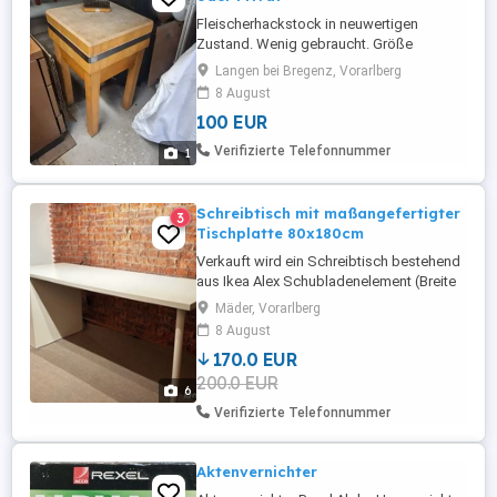
Fleischerhackstock in neuwertigen
Zustand. Wenig gebraucht. Größe
50x50cm
Langen bei Bregenz, Vorarlberg
8 August
100 EUR
Verifizierte Telefonnummer
1
Schreibtisch mit maßangefertigter
3
Tischplatte 80x180cm
Verkauft wird ein Schreibtisch bestehend
aus Ikea Alex Schubladenelement (Breite
36cm, Länge 58cm, Höhe 70cm),
Mäder, Vorarlberg
maßangefertigter Tischplatte mit den
8 August
Maßen 80cm x 180cm x 3cm (genug Platz
170.0 EUR
für Bildschirme und Pc von der Tiefe her)
200.0 EUR
und zwei Tischbeinen (Höhe 70cm). Ein
6
Beispielbild mit Bildschirmen, Pc ...
Verifizierte Telefonnummer
Aktenvernichter