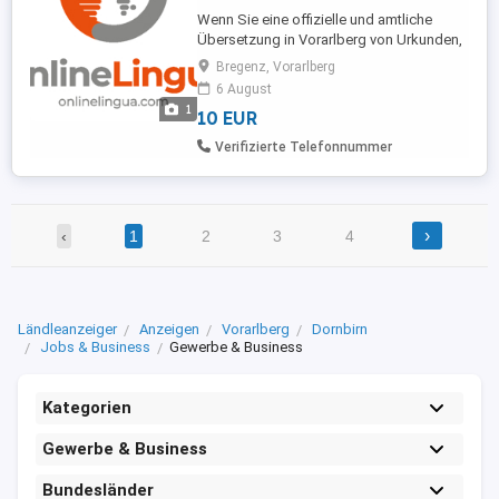
Wenn Sie eine offizielle und amtliche
Übersetzung in Vorarlberg von Urkunden,
Zeugnissen, Bestätigungen etc.
Bregenz, Vorarlberg
benötigen, wenden Sie sich an uns! - ALLE
6 August
SPRACHEN DER WELT - MIT
1
10 EUR
BEGLAUBIGUNG Als Übersetzungsbüro
bieten wir seit nahezu 15 Jahren
Verifizierte Telefonnummer
beglaubigte Urkundenübersetzungen an,
die bei jedem Amt offiziell ...
›
‹
1
2
3
4
Ländleanzeiger
Anzeigen
Vorarlberg
Dornbirn
Jobs & Business
Gewerbe & Business
Kategorien
Gewerbe & Business
Bundesländer