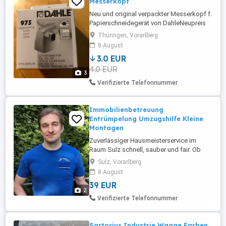
Messerkopf
Neu und original verpackter Messerkopf f.
Papierschneidegerät von DahleNeupreis
14,00-17,00
Thüringen, Vorarlberg
8 August
3.0 EUR
4.0 EUR
3
Verifizierte Telefonnummer
Immobilienbetreuung
Entrümpelung Umzugshilfe Kleine
Montagen
Zuverlässiger Hausmeisterservice im
Raum Sulz schnell, sauber und fair. Ob
Haus, Garten oder Umzug als
Sulz, Vorarlberg
selbstständiger Hausmeisterservice biete
8 August
ich Ihnen im Raum Sulz fachkundige
39 EUR
Unterstützung, Zuverlässigkeit und faire
2
Preise. Mein Angebot für Sie: Reinigung:
Verifizierte Telefonnummer
Unterhalts- und Grundreinigung ...
Sartorius Industrie Waage Farben