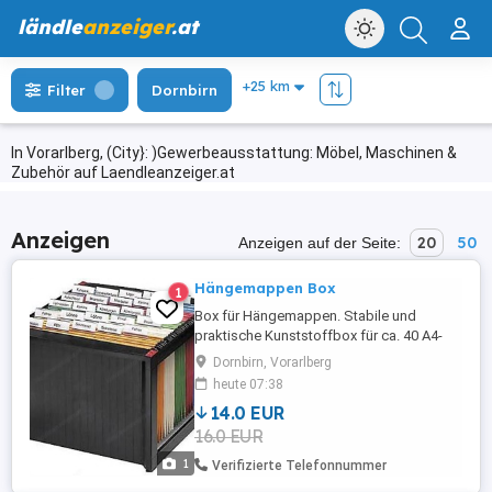
ländle
anzeiger
.at
Filter
Dornbirn
In Vorarlberg, (City}: )Gewerbeausstattung: Möbel, Maschinen &
Zubehör auf Laendleanzeiger.at
Anzeigen
20
50
Anzeigen auf der Seite:
Hängemappen Box
1
Box für Hängemappen. Stabile und
praktische Kunststoffbox für ca. 40 A4-
Hängemappen, stapelbar. Farbe: Schwarz
Dornbirn, Vorarlberg
Maße (LxBxH): 36,0 x 38,0 x 26,0 cm
heute 07:38
Inklusive 30 Hängemappen.
14.0 EUR
Selbstabholung in Dornbirn, kein Versand.
16.0 EUR
1
Verifizierte Telefonnummer