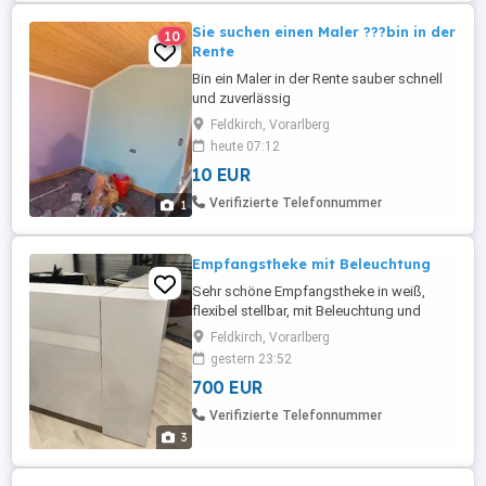
Sie suchen einen Maler ???bin in der
10
Rente
Bin ein Maler in der Rente sauber schnell
und zuverlässig
Feldkirch, Vorarlberg
heute 07:12
10 EUR
Verifizierte Telefonnummer
1
Empfangstheke mit Beleuchtung
Sehr schöne Empfangstheke in weiß,
flexibel stellbar, mit Beleuchtung und
Glasabdeckung. Ideal für Kosmetikstudio
Feldkirch, Vorarlberg
oder Ähnliches.
gestern 23:52
700 EUR
Verifizierte Telefonnummer
3