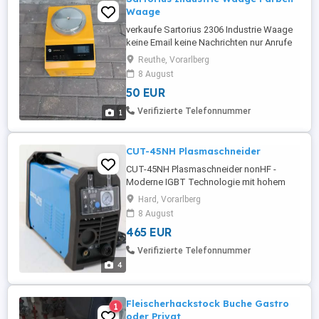
Waage
verkaufe Sartorius 2306 Industrie Waage
keine Email keine Nachrichten nur Anrufe
oder whatsapp
Reuthe, Vorarlberg
8 August
50 EUR
Verifizierte Telefonnummer
1
CUT-45NH Plasmaschneider
CUT-45NH Plasmaschneider nonHF -
Moderne IGBT Technologie mit hohem
Leistungszyklus. - Leicht aber
Hard, Vorarlberg
leistungsstark - sauberer Schnitt bis 16
8 August
mm, max. Schnitt 20mm - Non-HF,
465 EUR
berührungsloser Pilot-Lichtbogen, daher
keine Interferenzen - 2T 4T Betrieb -
Verifizierte Telefonnummer
Druckluft Überwachung, Strom und
4
Luftdruck Anzeigen Einfaches ...
Fleischerhackstock Buche Gastro
1
oder Privat