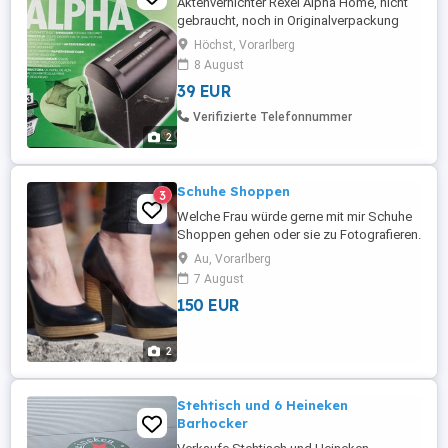
Aktenvernichter Rexel Alpha Home, nicht
gebraucht, noch in Originalverpackung
Höchst, Vorarlberg
8 August
39 EUR
Verifizierte Telefonnummer
2
Schuhe Shoppen
3
Welche Frau würde gerne mit mir Schuhe
Shoppen gehen oder sie zu Fotografieren.
Bezahle mehrere Schuhe. 150 Euro sicher.
Au, Vorarlberg
Laden und Modelle würde ich gerne
7 August
zusammen aussuchen. Würde mich über
150 EUR
eine Nachricht freuen, dann können wir
noch alles besprechen. Schuhe darfst du
natürlich behalten.
2
Stehtisch und 6 Heineken
Barhocker