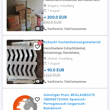
sowohl drinnen als auch draussen
Bregenz, Vorarlberg
angebracht werden.
7 August
Praesentationsflaeche Board: 85 cm lang
200.0 EUR
x 65 cm breit Laenge des Gestells: 200 cm
300.0 EUR
lang, kann ca. 30 cm verlaengert werden
Bodenflaeche: 50 cm Durchmesser
1
Verifizierte Telefonnummer
Schacht Instandsetzungsmaterial
2
Verschiedene Schachtdeckel,
Aufsatzringe, Randsteine,
Schachtabdeckung
Höchst, Vorarlberg
7 August
90.0 EUR
111.0 EUR
7
Verifizierte Telefonnummer
Günstiger Preis: BEGLAUBIGTE
ÜBERSETZUNG Spanisch-
Portugiesisch-Ungarisch-
Rumänisch