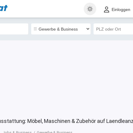
at
t
Gewerblich
Sortieren nach
Einloggen
8
ausstattung: Möbel, Maschinen & Zubehör auf Laendleanz
Jobs & Business
Gewerbe & Business