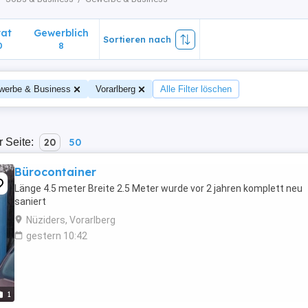
vat
Gewerblich
Sortieren nach
0
8
werbe & Business
Vorarlberg
Alle Filter löschen
r Seite:
20
50
Bürocontainer
Länge 4.5 meter Breite 2.5 Meter wurde vor 2 jahren komplett neu
saniert
Nüziders, Vorarlberg
gestern 10:42
1