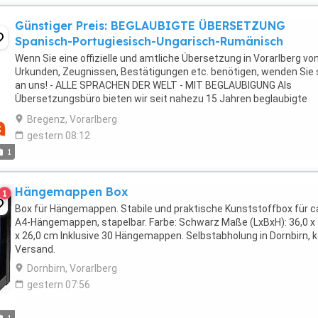
Günstiger Preis: BEGLAUBIGTE ÜBERSETZUNG
Spanisch-Portugiesisch-Ungarisch-Rumänisch
Wenn Sie eine offizielle und amtliche Übersetzung in Vorarlberg vo
Urkunden, Zeugnissen, Bestätigungen etc. benötigen, wenden Sie 
an uns! - ALLE SPRACHEN DER WELT - MIT BEGLAUBIGUNG Als
Übersetzungsbüro bieten wir seit nahezu 15 Jahren beglaubigte
Urkundenübersetzungen an, die bei jedem Amt offiziell ...
Bregenz, Vorarlberg
gestern 08:12
1
Hängemappen Box
1
Box für Hängemappen. Stabile und praktische Kunststoffbox für c
A4-Hängemappen, stapelbar. Farbe: Schwarz Maße (LxBxH): 36,0 x 
x 26,0 cm Inklusive 30 Hängemappen. Selbstabholung in Dornbirn, k
Versand.
Dornbirn, Vorarlberg
gestern 07:56