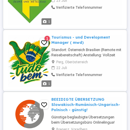
23 Juli
Verifizierte Telefonnummer
1
Tourismus - und Development
1
Manager ( mwd)
Standort: Österreich Brasilien (Remote mit
Reisebereitschaft) Anstellung: Vollzeit
oder Teilzeit (nach Vereinbarung) Start:
Perg, Oberösterreich
Ab sofort Über uns : Wir bauen zzt ein
22 Juli
innovatives österreichisch-brasilianisches
Verifizierte Telefonnummer
Tourismus-Start-up mit der Vision,
authentische Reiseerlebnisse zwischen
1
Europa und Brasilien ...
BEEIDIGTE ÜBERSETZUNG
Slowakisch-Rumänisch-Ungarisch-
Polnisch - günstig!
Günstige beglaubigte Übersetzungen
beim Übersetzungsbüro Onlinelingua!
Unser Angebot: Übersetzung von
Bregenz, Vorarlberg