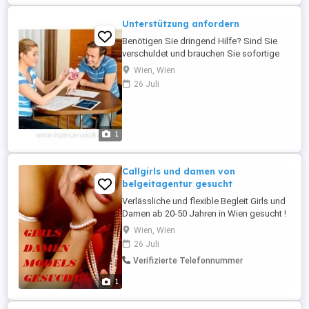
Unterstützung anfordern
Benötigen Sie dringend Hilfe? Sind Sie
verschuldet und brauchen Sie sofortige
Unterstützung? Hier können Sie bis zu
Wien, Wien
fünf Millionen zu fairen und einfachen
26 Juli
Konditionen erhalten. n. Bitte kontaktieren
Sie uns für weitere Informationen.
WhatsApp: +905432421487
1
Callgirls und damen von
belgeitagentur gesucht
Verlässliche und flexible Begleit Girls und
Damen ab 20-50 Jahren in Wien gesucht !
Unsere etablierte Begleitagentur in Wien
Wien, Wien
und Umgebung sucht zuverlässige und
26 Juli
diskrete Escort-Mädchen mit flexiblen
Verifizierte Telefonnummer
Arbeitszeiten. Wir bieten ein
professionelles und respektvolles
1
Arbeitsumfeld mit guten Kunden. Wir
gestalten ...