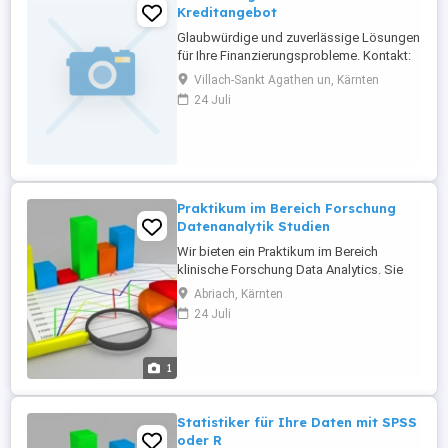
Beziehungen Glück ...
Kreditangebot
Glaubwürdige und zuverlässige Lösungen
für Ihre Finanzierungsprobleme. Kontakt:
CONTACT .FINANCIER001@ GMAIL.COM
Villach-Sankt Agathen un, Kärnten
24 Juli
Praktikum im Bereich Forschung
Datenanalytik Studien
Wir bieten ein Praktikum im Bereich
klinische Forschung Data Analytics. Sie
sind Student der Mathematik Statistik,
Abriach, Kärnten
BWL, VWL, Sozialwissenschaftlen,
24 Juli
Psychologe, Politologe, oder in einem
anderen Studiengang und müssen im
Rahmen Ihres Studiums ein Praktikum
1
absolvieren (2-, 4- oder 6-wöchig). Das
Praktikum ...
Statistiker für Ihre Daten mit SPSS
oder R