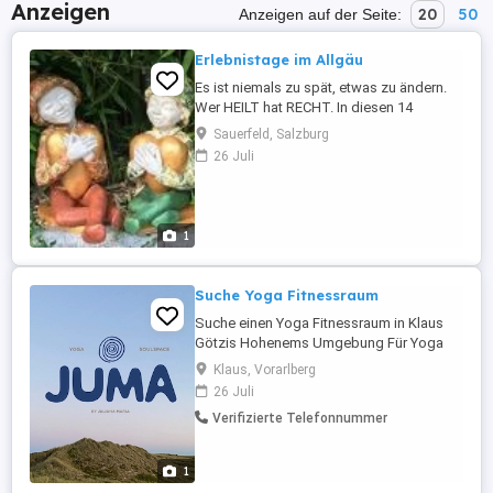
Anzeigen
20
50
Anzeigen auf der Seite:
Erlebnistage im Allgäu
Es ist niemals zu spät, etwas zu ändern.
Wer HEILT hat RECHT. In diesen 14
Erlebnistagen inmitten der Natur, ist
Sauerfeld, Salzburg
genügend Zeit, um sich selbst besser
26 Juli
kennenzulernen und ganz gezielt auf
jeden Teilnehmer einzugehen. Gemeinsam
verbringen wir diese Tage bei
Symposium11 mit gesunder Nahrung für
1
Körper, ...
Suche Yoga Fitnessraum
Suche einen Yoga Fitnessraum in Klaus
Götzis Hohenems Umgebung Für Yoga
Stunden 1-3 mal im Monat jeweils 2-3h
Klaus, Vorarlberg
lang Miete pro Yoga Event <40 Es sollte
26 Juli
Platz sein für bis zu 15 Teilnehmern
Verifizierte Telefonnummer
Schreib mir gerne über Instagram
@juma.soulspace.vorarlberg oder per
Mail an
1