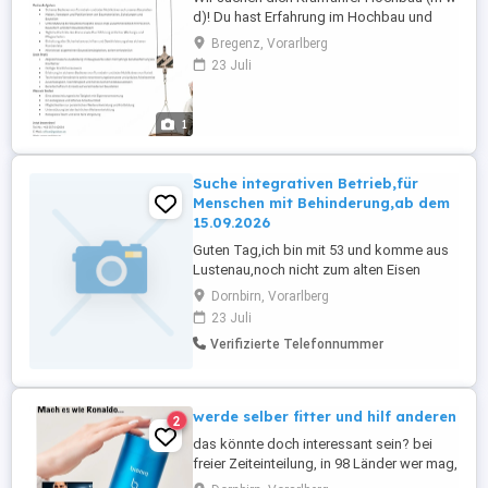
d)! Du hast Erfahrung im Hochbau und
einen gültigen Kranführerausweis? Dann
Bregenz, Vorarlberg
werde Teil unseres Teams!
23 Juli
1
Suche integrativen Betrieb,für
Menschen mit Behinderung,ab dem
15.09.2026
Guten Tag,ich bin mit 53 und komme aus
Lustenau,noch nicht zum alten Eisen
gehörend,aber ich habe einen GdB von
Dornbirn, Vorarlberg
50%.Ich suche einen integrativen
23 Juli
Betrieb,der es mir ermöglicht,daiherhaft
Verifizierte Telefonnummer
ein wertvolles Teammitglied,des Betiebes
zu sein. Natürlich ist es mir wichtig,auf
meine Einschränkungen
hinzuweisen,damit ...
werde selber fitter und hilf anderen
2
das könnte doch interessant sein? bei
freier Zeiteinteilung, in 98 Länder wer mag,
Haupt oder nebenberuflich, ohne Risiko,