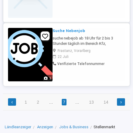
wöchentlichen Arbeitszeit von 10 - 15 Std.:
Einkaufen, Frühstück oder Abendessen
vorbereiten Staubsaugen, Staub wischen
Wäsche waschen und bügeln Die
Arbeitszeiten ...
Suche Nebenjob
suche nebejob ab 18 Uhr für 2 bis 3
Stunden täglich im Bereich Kfz,
landwirtschaft, grünbereich, Winterdienst,
Frastanz, Vorarlberg
metalbereich etc
22 Juli
Verifizierte Telefonnummer
1
‹
›
1
2
…
7
…
13
14
Ländleanzeiger
Anzeigen
Jobs & Business
Stellenmarkt