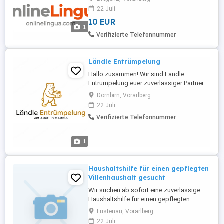
Verträgen, Urkunden, Vollmachten,
22 Juli
Notariatsakten, Strafregisterauszügen,
10 EUR
Zeugnissen, Führerscheinen, etc. Jede
1
Übersetzung gerne mit offizieller amtlicher
Verifizierte Telefonnummer
Beglaubigung! Sprachen: Italienisch
Tschechisch Slowakisch Portugiesisch
Englisch Französisch Spanisch Polnisch
Ländle Entrümpelung
Rumänisch Albanisch
Hallo zusammen! Wir sind Ländle
Bosnisch/Serbisch/Kroatisch
Entrümpelung euer zuverlässiger Partner
Russisch/Ukrainisch Ungarisch Alle ...
für Entrümpelung & Räumung in
Dornbirn, Vorarlberg
Vorarlberg! Unsere Leistungen:
22 Juli
Haushaltsauflösung Kleinmengen Service
Verifizierte Telefonnummer
Gewerberäumung Entkernung
Baustellenentrümpelung Räumung von
Messiewohnungen Wohnungsauflösung
1
nach Todesfall ...
Haushaltshilfe für einen gepflegten
Villenhaushalt gesucht
Wir suchen ab sofort eine zuverlässige
Haushaltshilfe für einen gepflegten
Villenhaushalt für die Erledigung von
Lustenau, Vorarlberg
folgenden Aufgaben mit einer
22 Juli