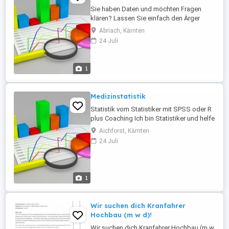
Sie haben Daten und möchten Fragen
klären? Lassen Sie einfach den Ärger
hinter sich. Hier ist ein Statistiker für Ihre
Abriach, Kärnten
Daten. Ich erstelle Ihre Statistiken mit
24 Juli
SPSS, R, SAS oder Python. Sämtliche
Schlussfolgerungen erhalten Sie
schriftlich und leicht nachvollziehbar
1
erläutert (ohne Formeln, ohne
Fachchinesisch), ...
Medizinstatistik
Statistik vom Statistiker mit SPSS oder R
plus Coaching Ich bin Statistiker und helfe
schnell und unkompliziert. Lassen Sie
Aichforst, Kärnten
einfach den Ärger hinter sich. Ich erstelle
24 Juli
Statistiken mit SPSS, R, SAS oder Python.
Schlussfolgerungen bekommen Sie
schriftlich und leicht nachvollziehbar
erläutert, so dass sich ...
1
Wir suchen dich Kranfahrer
Hochbau (m w d)!
Wir suchen dich Kranfahrer Hochbau (m w