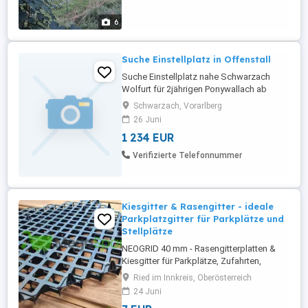
Heukiste 2-mal Stalldienst pro Woche
Kleine, familiäre Stallgemeinschaft ...
6
Suche Einstellplatz in Offenstall
Suche Einstellplatz nahe Schwarzach
Wolfurt für 2jährigen Ponywallach ab
September Freue mich auf Zuschriften :)
Schwarzach, Vorarlberg
26 Juni
1 234 EUR
Verifizierte Telefonnummer
Kiesgitter & Rasengitter - ideale
Parkplatzgitter für Parkplätze und
Stellplätze
NEOGRID 40 mm - Rasengitterplatten &
Kiesgitter für Parkplätze, Zufahrten,
Paddocks und Schwerlastflächen
Ried im Innkreis, Oberösterreich
Professionelle Bodenbefestigung für
24 Juni
Parkplätze, Stellplätze, Zufahrten und