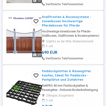
10
und bieten eine langlebige Lösung für die
Verifizierte Telefonnummer
moderne Pferdehaltung. Dank ...
Stallfronten & Boxensysteme -
Innenboxen Hochwertige
Pferdeboxen für Pferde
Hochwertige Innenboxen für Pferde -
Stallboxen, Stallfronten & Boxensysteme |
Pferdeboxen direkt vom Hersteller.
Göpfritz an der Wild, Niederösterreich
Hochwertige Innenboxen für Pferde direkt
6 Juli
aus eigener Produktion - die ideale
690 EUR
Lösung für moderne Reitställe,
10
Pferdebetriebe, Zuchtanlagen sowie
Verifizierte Telefonnummer
private Stallungen. Perfekt geeignet für
den ...
Paddockplatten & Rasengitter
kaufen, Ideal für Paddocks -
Parkplätze und Zufahrten
ReitPRO 40 mm Paddockplatten &
Rasengitter - Robuste Bodenbefestigung
für Pferdehaltung und Schwerlastflächen
Zillingtal, Burgenland
Stabile Paddockplatten für
3 Juli
Pferdepaddocks, Reitplätze, Zufahrten