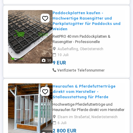
Rasengitterplatten sind eine moderne
Lösung zur dauerhaften
Flächenbefestigung ...
Paddockplatten kaufen -
Hochwertige Rasengitter und
Parkplatzgitter für Paddocks und
Weiden
ReitPRO 40 mm Paddockplatten &
Rasengitter - Professionelle
Bodenbefestigung für Paddocks,
Außerhafling, Oberösterreich
Reitplätze und Schwerlastflächen Stabile
10 Juli
und langlebige Bodenlösung für höchste
10
9 EUR
Belastungen. Die ReitPRO 40 mm
Paddockplatten von MegaSpar sind die
Verifizierte Telefonnummer
ideale Lösung für eine dauerhaft stabile
Bodenbefestigung auf ...
Heuraufen & Pferdefuttertröge
direkt vom Hersteller -
Stallausstattung für Pferde
Hochwertige Pferdefuttertröge und
Heuraufen für Pferde direkt vom Hersteller
- ideal für Pferdeställe, Offenställe,
Elsarn im Straßertal, Niederösterreich
Paddockanlagen und Reitanlagen. Unsere
6 Juli
Futtertröge für Pferde sind speziell für den
2 800 EUR
täglichen Einsatz im Stallbau entwickelt