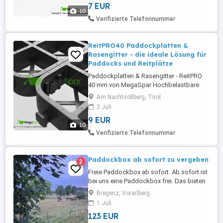
7 EUR
Hofflächen, Landwirtschaft und
10
Pferdeanlagen Die NEOGRID 40 mm
Verifizierte Telefonnummer
Rasengitterplatten bieten eine
hochbelastbare, wasserdurchlässige und
...
ReitPRO40 Paddockplatten &
Rasengitter - die ideale Lösung für
Paddocks und Reitplätze
Paddockplatten & Rasengitter - ReitPRO
40 mm von MegaSpar Hochbelastbare
Paddockplatten und Rasengitter zur
Am Nachtsöllberg, Tirol
professionellen Bodenbefestigung von
2 Juli
Paddocks, Pferdeausläufen, Parkplätzen
9 EUR
und Zufahrten. Sie sorgen für eine
10
dauerhaft stabile, trittsichere und
Verifizierte Telefonnummer
wasserfeste Fläche - auch bei intensiver
Nutzung ...
Paddockbox ab sofort zu vergeben
2
Freie Paddockbox ab sofort. Ab sofort ist
bei uns eine Paddockbox frei. Das bieten
wir: Tagsüber Herdenhaltung mit viel
Bregenz, Vorarlberg
Auslauf, großem Paddock und Zugang
1 Juli
zur Koppel 24 Stunden frisches Bioheu
123 EUR
Nachts eine eigene Box mit großer