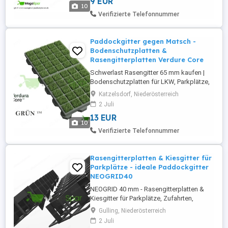
9 EUR
und Parkflächen Die ReitPRO 40 mm
10
Paddockplatten von MegaSpar sind die
Verifizierte Telefonnummer
ideale Lösung für die dauerhafte
Befestigung stark beanspruchter ...
Paddockgitter gegen Matsch -
Bodenschutzplatten &
Rasengitterplatten Verdure Core
Schwerlast Rasengitter 65 mm kaufen |
Bodenschutzplatten für LKW, Parkplätze,
Industrieflächen und Paddocks
Katzelsdorf, Niederösterreich
Professionelle Bodenbefestigung für
2 Juli
stark belastete und wasserdurchlässige
13 EUR
Flächen Das Schwerlast Rasengitter 65
10
mm ist eine hochwertige Lösung zur
Verifizierte Telefonnummer
dauerhaften Flächenbefestigung und
Bodenstabilisierung. ...
Rasengitterplatten & Kiesgitter für
Parkplätze - ideale Paddockgitter
NEOGRID40
NEOGRID 40 mm - Rasengitterplatten &
Kiesgitter für Parkplätze, Zufahrten,
Paddocks und Schwerlastflächen
Gulling, Niederösterreich
Professionelle und langlebige
2 Juli
Bodenbefestigung für Parkplätze,