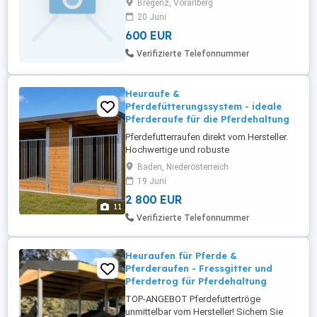
Bregenz, Vorarlberg
Pflicht und entweder Teil- oder
20 Juni
Vollpension mit Weidegang. Umkreis
600 EUR
Höchst Dornbirn bis Rankweil
Verifizierte Telefonnummer
Heuraufe &
Pferdefütterungssystem - ideale
Pferderaufe für die Pferdehaltung
Pferdefutterraufen direkt vom Hersteller.
Hochwertige und robuste
Pferdefutterraufen direkt aus eigener
Baden, Niederösterreich
Produktion, entwickelt für den täglichen
19 Juni
Einsatz in Innenboxen, Offenställen,
2 800 EUR
Paddockanlagen und privaten
11
Pferdebetrieben. Unsere Lösungen sind
Verifizierte Telefonnummer
auf Langlebigkeit, Stabilität und einfache
Handhabung ...
Heuraufen für Pferde &
Pferderaufen - Fressgitter und
Pferdetrog für Pferdehaltung
TOP-ANGEBOT Pferdefuttertröge
unmittelbar vom Hersteller! Sichern Sie