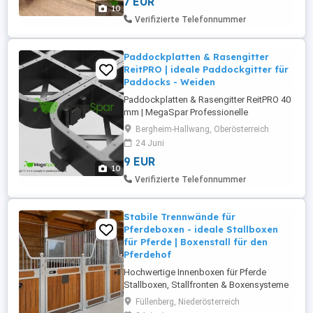
7 EUR
Pferdeanlagen NEOGRID 40 mm
10
Rasengitterplatten sind die ideale Lösung
Verifizierte Telefonnummer
für eine dauerhafte, belastbare und
wasserdurchlässige ...
Paddockplatten & Rasengitter
ReitPRO | ideale Paddockgitter für
Paddocks - Weiden
Paddockplatten & Rasengitter ReitPRO 40
mm | MegaSpar Professionelle
Paddockplatten für Pferde, Reitplätze,
Bergheim-Hallwang, Oberösterreich
Parkplätze und Zufahrten Die ReitPRO 40
24 Juni
mm Paddockplatten von MegaSpar sind
9 EUR
die ideale Lösung für eine dauerhafte,
10
stabile und matschfreie
Verifizierte Telefonnummer
Bodenbefestigung. Perfekt geeignet für
Pferdepaddocks, ...
Stabile Trennwände für
Pferdeboxen - ideale Stallboxen
für Pferde | Boxenstall für den
Pferdehof
Hochwertige Innenboxen für Pferde
Stallboxen, Stallfronten & Boxensysteme
direkt vom Hersteller Hochwertige
Füllenberg, Niederösterreich
Innenboxen für Pferde direkt aus eigener