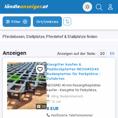
ländle
anzeiger
.at
Filter
Ort/Umkreis
Pferdeboxen, Stellplätze, Pferdehof & Stallplätze finden
Anzeigen
20
50
Anzeigen auf der Seite:
Kiesgitter kaufen &
Paddockplatten NEOGRID40
Bodenplatten für Parkplätze -
Zufahrten
NEOGRID 40 mm Rasengitterplatten
kaufen - Kiesgitter für Parkplätze,
Zufahrten, Paddocks und stark belastete
Afing, Niederösterreich
Flächen Stabile Kunststoff-
10 Juli
Bodenbefestigung für private,
10
8 EUR
gewerbliche und landwirtschaftliche
Anwendungen Die NEOGRID 40 mm
Verifizierte Telefonnummer