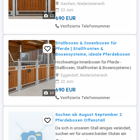
direkt vom Hersteller Hochwertige
Gainfarn, Niederösterreich
Innenboxen für Pferde direkt aus eigener
23 Juni
Produktion bieten die ideale Lösung für
10
690 EUR
moderne Reitställe, Pferdebetriebe,
Zuchtanlagen sowie private Stallungen.
Verifizierte Telefonnummer
Sie eignen sich perfekt für den ...
Stallboxen & Innenboxen für
Pferde | Stallfronten &
Boxensysteme, ideale Pferdeboxen
Hochwertige Innenboxen für Pferde -
Stallboxen, Stallfronten & Boxensysteme |
Pferdeboxen direkt vom Hersteller.
Eggendorf, Niederösterreich
Hochwertige Innenboxen für Pferde direkt
22 Juni
aus eigener Produktion - die ideale
690 EUR
Lösung für moderne Reitställe,
10
Pferdebetriebe, Zuchtanlagen sowie
Verifizierte Telefonnummer
private Stallungen. Perfekt geeignet für
den ...
Suchen ab August September 2
Pferdeboxen Offenstall
Da sich in unserem Stall einiges verändert,
suchen wir für unsere beiden Stuten ein
neues Zuhause. Reitplatz oder Halle wäre