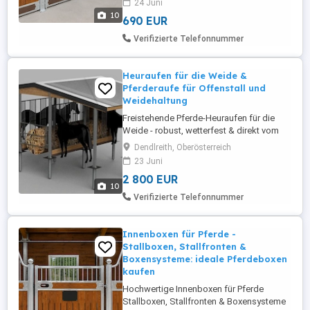
24 Juni
Produktion bieten die ideale Lösung für
10
690 EUR
moderne Reitställe, Pferdebetriebe,
Zuchtanlagen sowie private Stallungen.
Verifizierte Telefonnummer
Sie eignen sich perfekt für den Neubau ...
Heuraufen für die Weide &
Pferderaufe für Offenstall und
Weidehaltung
Freistehende Pferde-Heuraufen für die
Weide - robust, wetterfest & direkt vom
Hersteller | Angebot 2026 Freistehende
Dendlreith, Oberösterreich
Pferde-Heuraufen für den professionellen
23 Juni
Einsatz auf Weiden, Paddocks und
2 800 EUR
modernen Offenstall-Systemen.
10
Entwickelt für den ganzjährigen
Verifizierte Telefonnummer
Außeneinsatz mit hoher Stabilität bei
extremen ...
Innenboxen für Pferde -
Stallboxen, Stallfronten &
Boxensysteme: ideale Pferdeboxen
kaufen
Hochwertige Innenboxen für Pferde
Stallboxen, Stallfronten & Boxensysteme